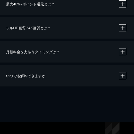
最大40%
ポイント還元とは？
※
※
作品によって必要なポイントが異なります。
フルHD画質 / 4K画質とは？
月額料金を支払うタイミングは？
※
40％ポイント還元の対象は、クレジットカード決済による作品の購入 / レンタルです。
※
iOSアプリのUコイン決済による作品の購入 / レンタルは、20％のポイント還元です。
※
還元の対象外となる決済方法や商品があります。くわしくは
こちら
をご確認ください。
いつでも解約できますか
こちら