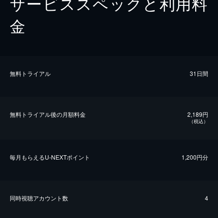
サービススペックと利用料
金
無料トライアル
31日間
無料トライアル後の⽉額料金
2,189円
（税込）
毎⽉もらえるU-NEXTポイント
1,200円分
同時視聴アカウント数
4