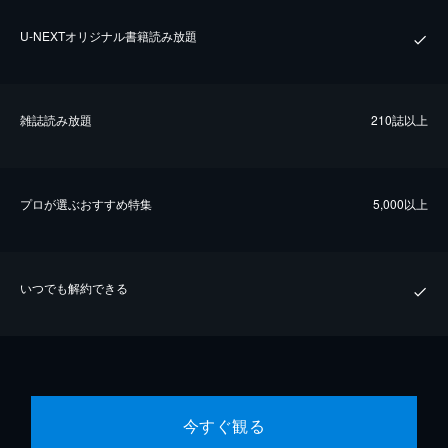
U-NEXTオリジナル書籍読み放題
雑誌読み放題
210誌以上
プロが選ぶおすすめ特集
5,000以上
いつでも解約できる
今すぐ観る