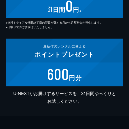
0
31
日間
円
※
※無料トライアル期間終了日の翌日が属する月から月額料金が発生します。
※日割りでのご請求はいたしません。
最新作の
レンタルに使える
ポイント
プレゼント
600
円分
U-NEXTがお届けするサービスを、31日間ゆっくりと
お試しください。