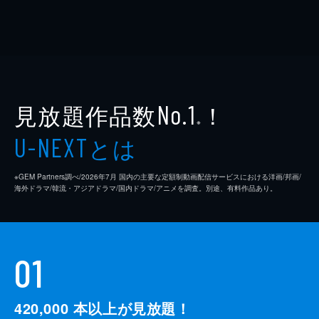
見放題作品数
！
No.1
※
とは
U-NEXT
※GEM Partners調べ/2026年7⽉ 国内の主要な定額制動画配信サービスにおける洋画/邦画/
海外ドラマ/韓流・アジアドラマ/国内ドラマ/アニメを調査。別途、有料作品あり。
01
420,000
本以上が見放題！