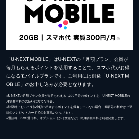
「U-NEXT MOBILE」はU-NEXTの「月額プラン」会員が
毎月もらえるポイントを活用することで、スマホ代がお得
になるモバイルプランです。ご利用には別途「U-NEXT M
OBILE」のお申し込みが必要となります。
※U-NEXTの月額プラン会員が毎月もらえる1,200円分のポイントを、U-NEXT MOBILEの
月額基本料の支払いに充てた場合。
※決済時において支払金額に相当するポイントを保有していない場合、差額分の料金はご登
録のクレジットカードでのお支払いとなります。
※通話料、SMS通信料、オプション（かけ放題など）の月額利用料は別途発生します。