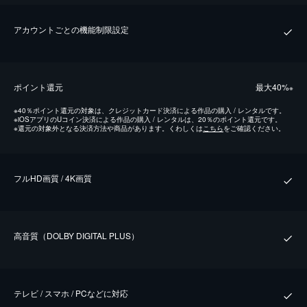
アカウントごとの機能制限設定
ポイント還元
最⼤40%
※
※
40％ポイント還元の対象は、クレジットカード決済による作品の購入 / レンタルです。
※
iOSアプリのUコイン決済による作品の購入 / レンタルは、20％のポイント還元です。
※
還元の対象外となる決済方法や商品があります。くわしくは
こちら
をご確認ください。
フルHD画質 / 4K画質
⾼⾳質（DOLBY DIGITAL PLUS）
テレビ / スマホ / PCなどに対応