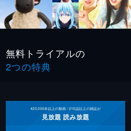
無料トライアルの
2つの特典
420,000
本以上の動画 /
210
誌以上の雑誌が
見放題
読み放題