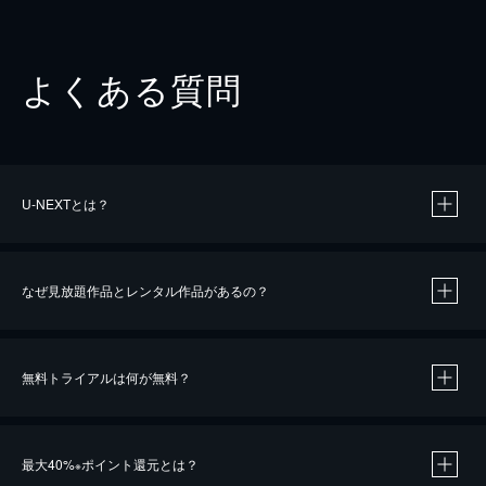
よくある質問
U-NEXTとは？
なぜ見放題作品とレンタル作品があるの？
無料トライアルは何が無料？
※
最大40%
ポイント還元とは？
※