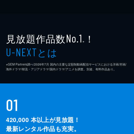
見放題作品数
！
No.1
※
とは
U-NEXT
※GEM Partners調べ/2026年7⽉ 国内の主要な定額制動画配信サービスにおける洋画/邦画/
海外ドラマ/韓流・アジアドラマ/国内ドラマ/アニメを調査。別途、有料作品あり。
01
420,000
本以上が見放題！
最新レンタル作品も充実。