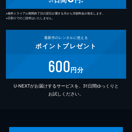
※
※無料トライアル期間終了日の翌日が属する月から月額料金が発生します。
※日割りでのご請求はいたしません。
最新作の
レンタルに使える
ポイント
プレゼント
600
円分
U-NEXTがお届けするサービスを、31日間ゆっくりと
お試しください。