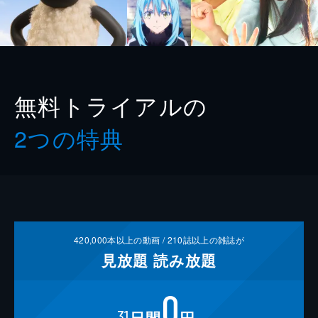
無料トライアルの
2つの特典
420,000
本以上の動画 /
210
誌以上の雑誌が
見放題
読み放題
0
31
日間
円