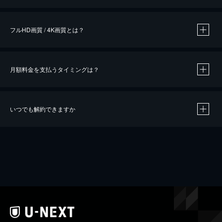
※
作品によって必要なポイントが異なります。
フルHD画質 / 4K画質とは？
月額料金を支払うタイミングは？
※
40％ポイント還元の対象は、クレジットカード決済による作品の購入 / レンタルです。
※
iOSアプリのUコイン決済による作品の購入 / レンタルは、20％のポイント還元です。
※
還元の対象外となる決済方法や商品があります。くわしくは
こちら
をご確認ください。
いつでも解約できますか
こちら