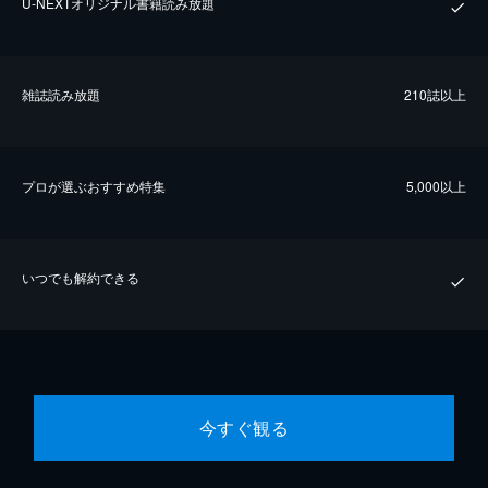
U-NEXTオリジナル書籍読み放題
雑誌読み放題
210誌以上
プロが選ぶおすすめ特集
5,000以上
いつでも解約できる
今すぐ観る