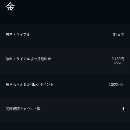
金
無料トライアル
31日間
無料トライアル後の⽉額料金
2,189円
（税込）
毎⽉もらえるU-NEXTポイント
1,200円分
同時視聴アカウント数
4