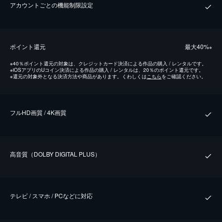
アカウントごとの機能制限設定
ポイント還元
最⼤40%
※
※
40％ポイント還元の対象は、クレジットカード決済による作品の購入 / レンタルです。
※
iOSアプリのUコイン決済による作品の購入 / レンタルは、20％のポイント還元です。
※
還元の対象外となる決済方法や商品があります。くわしくは
こちら
をご確認ください。
フルHD画質 / 4K画質
⾼⾳質（DOLBY DIGITAL PLUS）
テレビ / スマホ / PCなどに対応