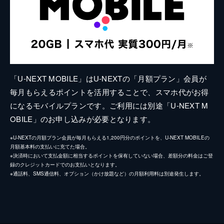
「U-NEXT MOBILE」はU-NEXTの「月額プラン」会員が
毎月もらえるポイントを活用することで、スマホ代がお得
になるモバイルプランです。ご利用には別途「U-NEXT M
OBILE」のお申し込みが必要となります。
※U-NEXTの月額プラン会員が毎月もらえる1,200円分のポイントを、U-NEXT MOBILEの
月額基本料の支払いに充てた場合。
※決済時において支払金額に相当するポイントを保有していない場合、差額分の料金はご登
録のクレジットカードでのお支払いとなります。
※通話料、SMS通信料、オプション（かけ放題など）の月額利用料は別途発生します。