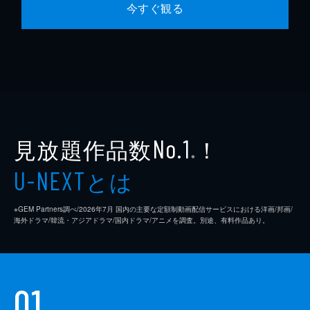
今すぐ観る
見放題作品数
！
No.1
※
とは
U-NEXT
※GEM Partners調べ/2026年7⽉ 国内の主要な定額制動画配信サービスにおける洋画/邦画/
海外ドラマ/韓流・アジアドラマ/国内ドラマ/アニメを調査。別途、有料作品あり。
01