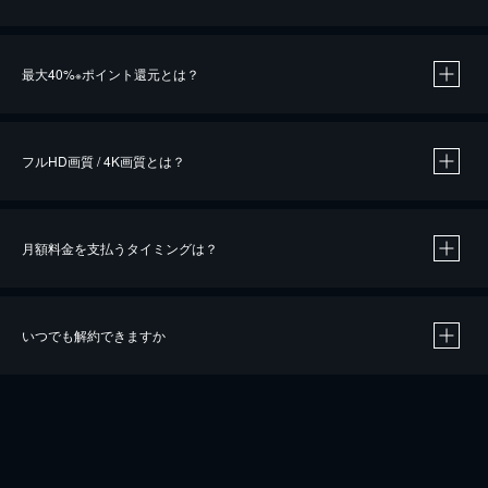
※
最大40%
ポイント還元とは？
※
※
作品によって必要なポイントが異なります。
フルHD画質 / 4K画質とは？
月額料金を支払うタイミングは？
※
40％ポイント還元の対象は、クレジットカード決済による作品の購入 / レンタルです。
※
iOSアプリのUコイン決済による作品の購入 / レンタルは、20％のポイント還元です。
※
還元の対象外となる決済方法や商品があります。くわしくは
こちら
をご確認ください。
いつでも解約できますか
こちら