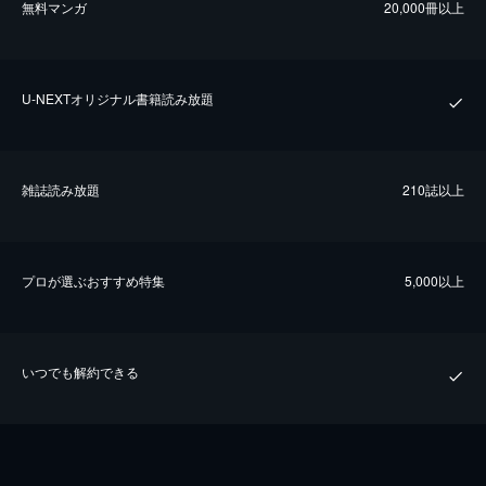
無料マンガ
20,000冊以上
U-NEXTオリジナル書籍読み放題
雑誌読み放題
210誌以上
プロが選ぶおすすめ特集
5,000以上
いつでも解約できる