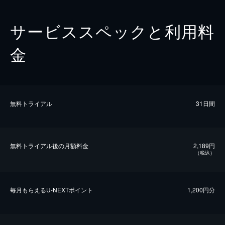
サービススペックと利用料
金
無料トライアル
31日間
無料トライアル後の⽉額料金
2,189円
（税込）
毎⽉もらえるU-NEXTポイント
1,200円分