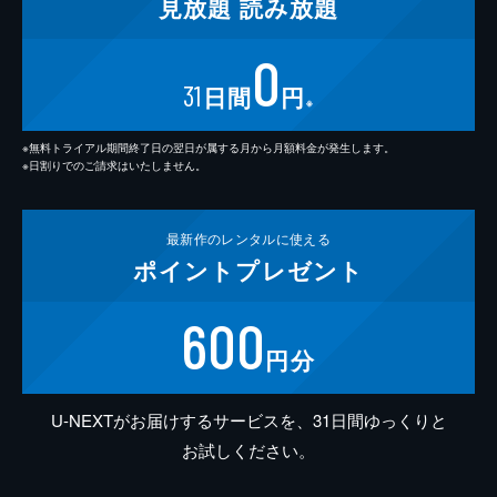
見放題
読み放題
0
31
日間
円
※
※無料トライアル期間終了日の翌日が属する月から月額料金が発生します。
※日割りでのご請求はいたしません。
最新作の
レンタルに使える
ポイント
プレゼント
600
円分
U-NEXTがお届けするサービスを、31日間ゆっくりと
お試しください。