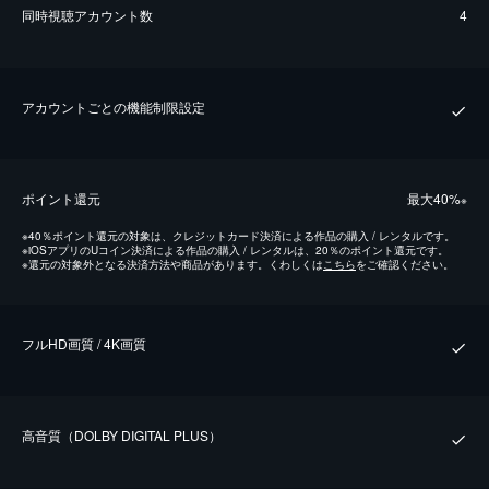
同時視聴アカウント数
4
アカウントごとの機能制限設定
ポイント還元
最⼤40%
※
※
40％ポイント還元の対象は、クレジットカード決済による作品の購入 / レンタルです。
※
iOSアプリのUコイン決済による作品の購入 / レンタルは、20％のポイント還元です。
※
還元の対象外となる決済方法や商品があります。くわしくは
こちら
をご確認ください。
フルHD画質 / 4K画質
⾼⾳質（DOLBY DIGITAL PLUS）