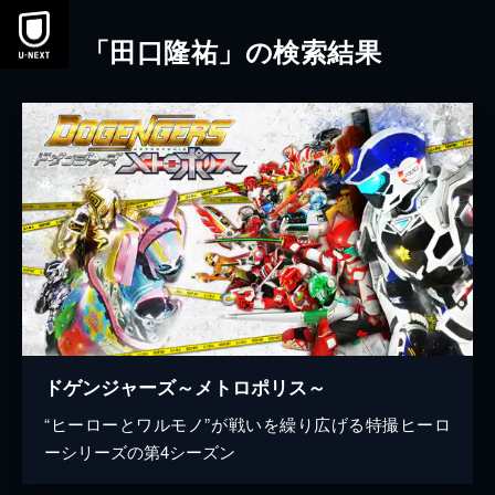
本文へスキップ
「田口隆祐」の検索結果
ドゲンジャーズ～メトロポリス～
“ヒーローとワルモノ”が戦いを繰り広げる特撮ヒーロ
ーシリーズの第4シーズン