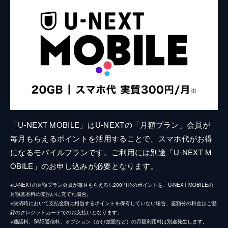
「U-NEXT MOBILE」はU-NEXTの「月額プラン」会員が
毎月もらえるポイントを活用することで、スマホ代がお得
になるモバイルプランです。ご利用には別途「U-NEXT M
OBILE」のお申し込みが必要となります。
※U-NEXTの月額プラン会員が毎月もらえる1,200円分のポイントを、U-NEXT MOBILEの
月額基本料の支払いに充てた場合。
※決済時において支払金額に相当するポイントを保有していない場合、差額分の料金はご登
録のクレジットカードでのお支払いとなります。
※通話料、SMS通信料、オプション（かけ放題など）の月額利用料は別途発生します。