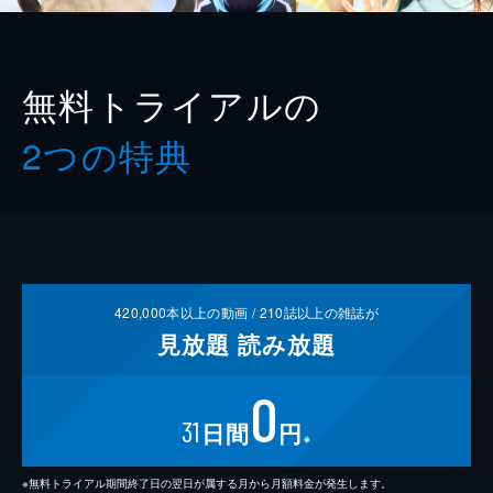
無料トライアルの
2つの特典
420,000
本以上の動画 /
210
誌以上の雑誌が
見放題
読み放題
0
31
日間
円
※
※無料トライアル期間終了日の翌日が属する月から月額料金が発生します。