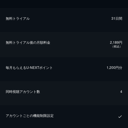
無料トライアル
31日間
無料トライアル後の⽉額料金
2,189円
（税込）
毎⽉もらえるU-NEXTポイント
1,200円分
同時視聴アカウント数
4
アカウントごとの機能制限設定