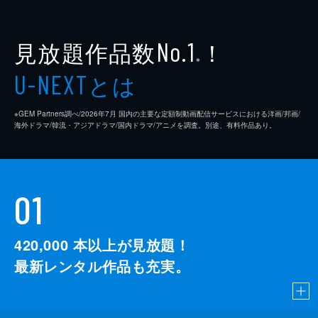
見放題作品数
！
No.1
※
とは
U-NEXT
※GEM Partners調べ/2026年7⽉ 国内の主要な定額制動画配信サービスにおける洋画/邦画/
海外ドラマ/韓流・アジアドラマ/国内ドラマ/アニメを調査。別途、有料作品あり。
01
420,000
本以上が見放題！
最新レンタル作品も充実。