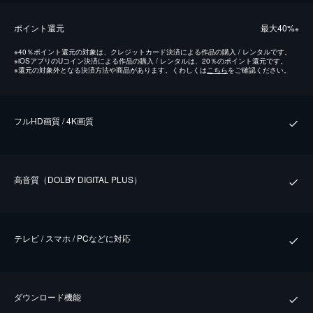
ポイント還元
最⼤40%
※
※
40％ポイント還元の対象は、クレジットカード決済による作品の購入 / レンタルです。
※
iOSアプリのUコイン決済による作品の購入 / レンタルは、20％のポイント還元です。
※
還元の対象外となる決済方法や商品があります。くわしくは
こちら
をご確認ください。
フルHD画質 / 4K画質
⾼⾳質（DOLBY DIGITAL PLUS）
テレビ / スマホ / PCなどに対応
ダウンロード機能