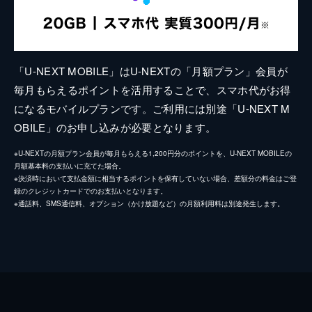
「U-NEXT MOBILE」はU-NEXTの「月額プラン」会員が
毎月もらえるポイントを活用することで、スマホ代がお得
になるモバイルプランです。ご利用には別途「U-NEXT M
OBILE」のお申し込みが必要となります。
※U-NEXTの月額プラン会員が毎月もらえる1,200円分のポイントを、U-NEXT MOBILEの
月額基本料の支払いに充てた場合。
※決済時において支払金額に相当するポイントを保有していない場合、差額分の料金はご登
録のクレジットカードでのお支払いとなります。
※通話料、SMS通信料、オプション（かけ放題など）の月額利用料は別途発生します。