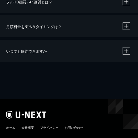
フルHD画質 / 4K画質とは？
月額料金を支払うタイミングは？
※
40％ポイント還元の対象は、クレジットカード決済による作品の購入 / レンタルです。
※
iOSアプリのUコイン決済による作品の購入 / レンタルは、20％のポイント還元です。
※
還元の対象外となる決済方法や商品があります。くわしくは
こちら
をご確認ください。
いつでも解約できますか
こちら
ホーム
会社概要
プライバシー
お問い合わせ