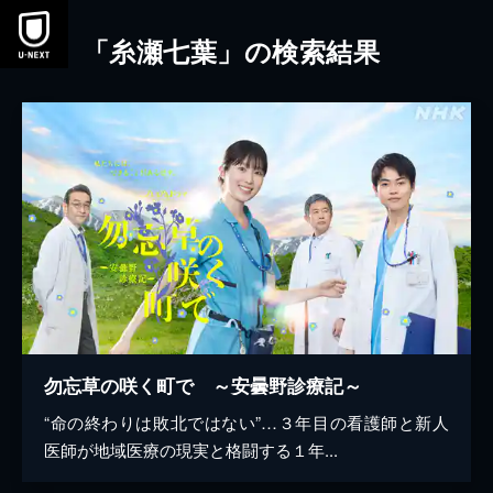
本文へスキップ
「糸瀬七葉」の検索結果
勿忘草の咲く町で ～安曇野診療記～
“命の終わりは敗北ではない”…３年目の看護師と新人
医師が地域医療の現実と格闘する１年...