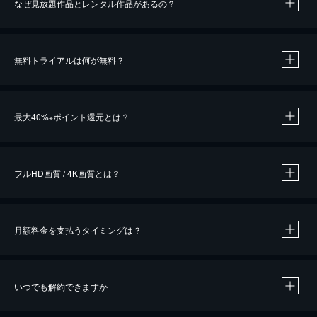
なぜ見放題作品とレンタル作品があるの？
無料トライアルは何が無料？
※
最大40%
ポイント還元とは？
※
※
作品によって必要なポイントが異なります。
フルHD画質 / 4K画質とは？
月額料金を支払うタイミングは？
※
40％ポイント還元の対象は、クレジットカード決済による作品の購入 / レンタルです。
※
iOSアプリのUコイン決済による作品の購入 / レンタルは、20％のポイント還元です。
※
還元の対象外となる決済方法や商品があります。くわしくは
こちら
をご確認ください。
いつでも解約できますか