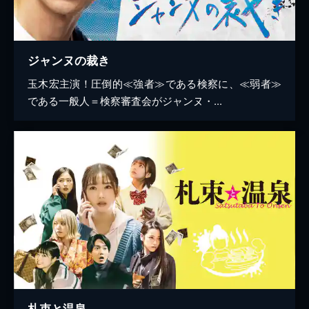
ジャンヌの裁き
玉木宏主演！圧倒的≪強者≫である検察に、≪弱者≫
である一般人＝検察審査会がジャンヌ・...
札束と温泉