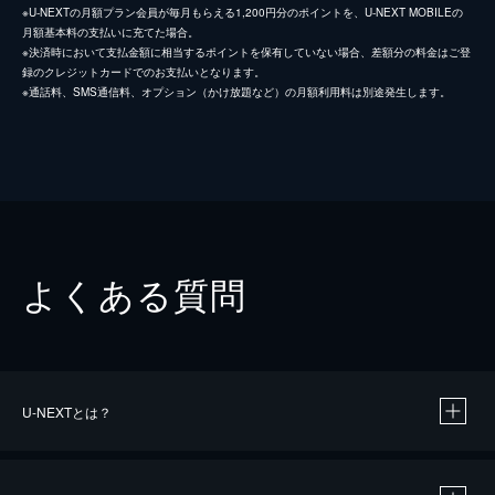
※U-NEXTの月額プラン会員が毎月もらえる1,200円分のポイントを、U-NEXT MOBILEの
月額基本料の支払いに充てた場合。
※決済時において支払金額に相当するポイントを保有していない場合、差額分の料金はご登
録のクレジットカードでのお支払いとなります。
※通話料、SMS通信料、オプション（かけ放題など）の月額利用料は別途発生します。
よくある質問
U-NEXTとは？