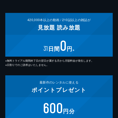
420,000
本以上の動画 /
210
誌以上の雑誌が
見放題
読み放題
0
31
日間
円
※
※無料トライアル期間終了日の翌日が属する月から月額料金が発生します。
※日割りでのご請求はいたしません。
最新作の
レンタルに使える
ポイント
プレゼント
600
円分