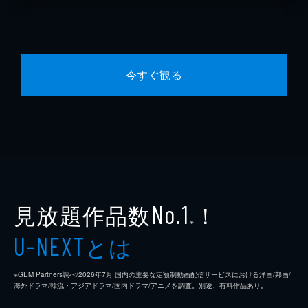
今すぐ観る
見放題作品数
！
No.1
※
とは
U-NEXT
※GEM Partners調べ/2026年7⽉ 国内の主要な定額制動画配信サービスにおける洋画/邦画/
海外ドラマ/韓流・アジアドラマ/国内ドラマ/アニメを調査。別途、有料作品あり。