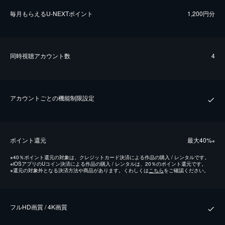
毎⽉もらえるU-NEXTポイント
1,200円分
同時視聴アカウント数
4
アカウントごとの機能制限設定
ポイント還元
最⼤40%
※
※
40％ポイント還元の対象は、クレジットカード決済による作品の購入 / レンタルです。
※
iOSアプリのUコイン決済による作品の購入 / レンタルは、20％のポイント還元です。
※
還元の対象外となる決済方法や商品があります。くわしくは
こちら
をご確認ください。
フルHD画質 / 4K画質