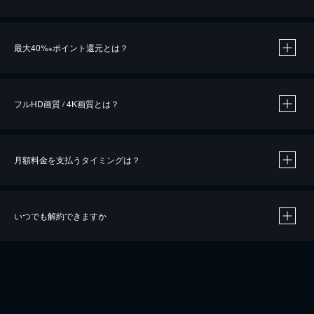
※
最大40%
ポイント還元とは？
※
※
作品によって必要なポイントが異なります。
フルHD画質 / 4K画質とは？
月額料金を支払うタイミングは？
※
40％ポイント還元の対象は、クレジットカード決済による作品の購入 / レンタルです。
※
iOSアプリのUコイン決済による作品の購入 / レンタルは、20％のポイント還元です。
※
還元の対象外となる決済方法や商品があります。くわしくは
こちら
をご確認ください。
いつでも解約できますか
こちら