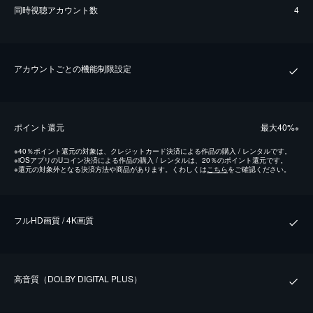
同時視聴アカウント数
4
アカウントごとの機能制限設定
ポイント還元
最⼤40%
※
※
40％ポイント還元の対象は、クレジットカード決済による作品の購入 / レンタルです。
※
iOSアプリのUコイン決済による作品の購入 / レンタルは、20％のポイント還元です。
※
還元の対象外となる決済方法や商品があります。くわしくは
こちら
をご確認ください。
フルHD画質 / 4K画質
⾼⾳質（DOLBY DIGITAL PLUS）