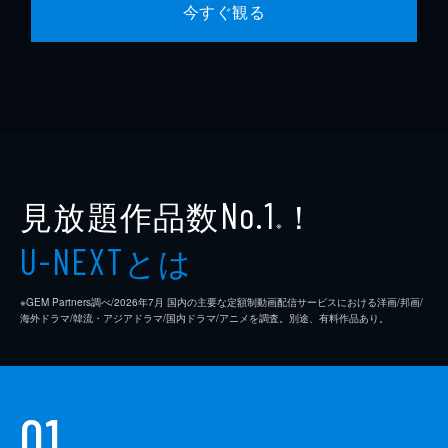
今すぐ観る
見放題作品数
！
No.1
※
とは
U-NEXT
※GEM Partners調べ/2026年7⽉ 国内の主要な定額制動画配信サービスにおける洋画/邦画/
海外ドラマ/韓流・アジアドラマ/国内ドラマ/アニメを調査。別途、有料作品あり。
01