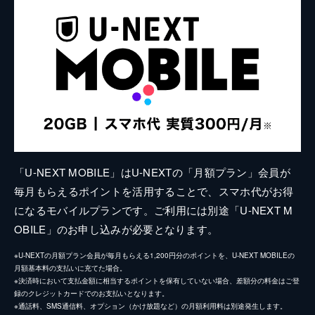
「U-NEXT MOBILE」はU-NEXTの「月額プラン」会員が
毎月もらえるポイントを活用することで、スマホ代がお得
になるモバイルプランです。ご利用には別途「U-NEXT M
OBILE」のお申し込みが必要となります。
※U-NEXTの月額プラン会員が毎月もらえる1,200円分のポイントを、U-NEXT MOBILEの
月額基本料の支払いに充てた場合。
※決済時において支払金額に相当するポイントを保有していない場合、差額分の料金はご登
録のクレジットカードでのお支払いとなります。
※通話料、SMS通信料、オプション（かけ放題など）の月額利用料は別途発生します。