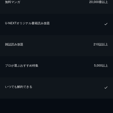
無料マンガ
20,000冊以上
U-NEXTオリジナル書籍読み放題
雑誌読み放題
210誌以上
プロが選ぶおすすめ特集
5,000以上
いつでも解約できる