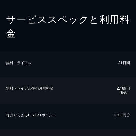
サービススペックと利用料
金
無料トライアル
31日間
無料トライアル後の⽉額料金
2,189円
（税込）
毎⽉もらえるU-NEXTポイント
1,200円分