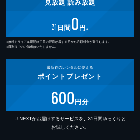
見放題
読み放題
0
31
日間
円
※
※無料トライアル期間終了日の翌日が属する月から月額料金が発生します。
※日割りでのご請求はいたしません。
最新作の
レンタルに使える
ポイント
プレゼント
600
円分
U-NEXTがお届けするサービスを、31日間ゆっくりと
お試しください。