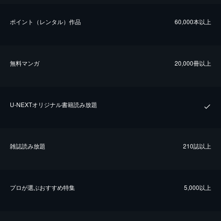
ポイント（レンタル）作品
60,000本以上
無料マンガ
20,000冊以上
U-NEXTオリジナル書籍読み放題
雑誌読み放題
210誌以上
プロが選ぶおすすめ特集
5,000以上