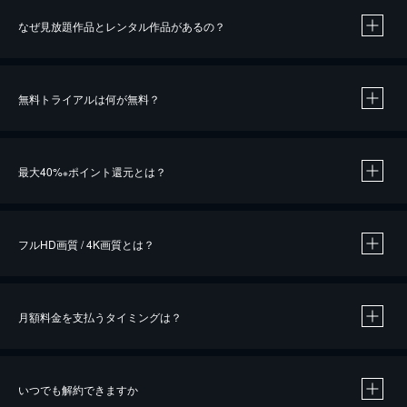
なぜ見放題作品とレンタル作品があるの？
無料トライアルは何が無料？
※
最大40%
ポイント還元とは？
※
※
作品によって必要なポイントが異なります。
フルHD画質 / 4K画質とは？
月額料金を支払うタイミングは？
※
40％ポイント還元の対象は、クレジットカード決済による作品の購入 / レンタルです。
※
iOSアプリのUコイン決済による作品の購入 / レンタルは、20％のポイント還元です。
※
還元の対象外となる決済方法や商品があります。くわしくは
こちら
をご確認ください。
いつでも解約できますか