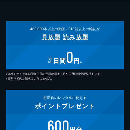
420,000
本以上の動画 /
210
誌以上の雑誌が
見放題
読み放題
0
31
日間
円
※
※無料トライアル期間終了日の翌日が属する月から月額料金が発生します。
※日割りでのご請求はいたしません。
最新作の
レンタルに使える
ポイント
プレゼント
600
円分