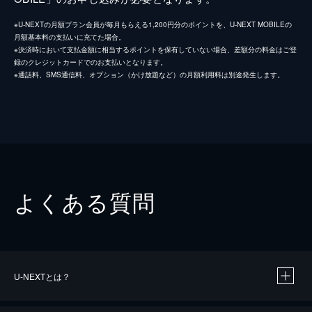
※U-NEXTの月額プラン会員が毎月もらえる1,200円分のポイントを、U-NEXT MOBILEの
月額基本料の支払いに充てた場合。
※決済時において支払金額に相当するポイントを保有していない場合、差額分の料金はご登
録のクレジットカードでのお支払いとなります。
※通話料、SMS通信料、オプション（かけ放題など）の月額利用料は別途発生します。
よくある質問
U-NEXTとは？