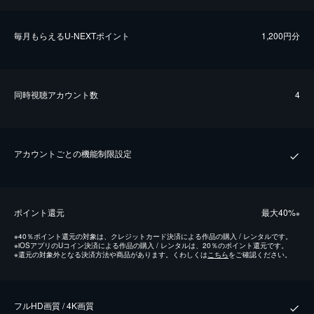
毎⽉もらえるU-NEXTポイント
1,200円分
同時視聴アカウント数
4
アカウントごとの機能制限設定
ポイント還元
最⼤40%
※
※
40％ポイント還元の対象は、クレジットカード決済による作品の購入 / レンタルです。
※
iOSアプリのUコイン決済による作品の購入 / レンタルは、20％のポイント還元です。
※
還元の対象外となる決済方法や商品があります。くわしくは
こちら
をご確認ください。
フルHD画質 / 4K画質