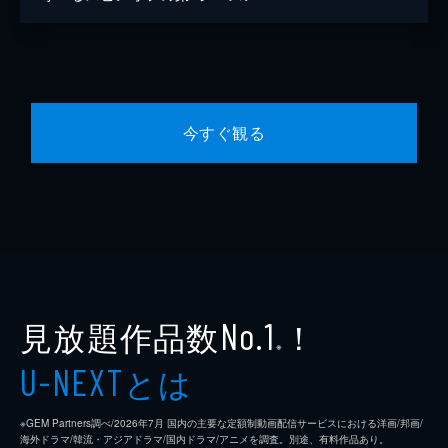
今すぐ観る
見放題作品数
！
No.1
※
とは
U-NEXT
※GEM Partners調べ/2026年7⽉ 国内の主要な定額制動画配信サービスにおける洋画/邦画/
海外ドラマ/韓流・アジアドラマ/国内ドラマ/アニメを調査。別途、有料作品あり。