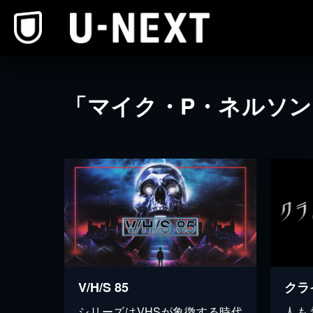
本文へスキップ
「マイク・P・ネルソ
V/H/S 85
クラ
シリーズはVHSが象徴する時代
人も