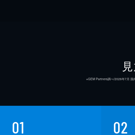
見
※GEM Partners調べ/20
01
02