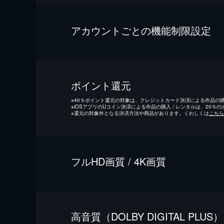
アカウントごとの機能制限設定
ポイント還元
※
40％ポイント還元の対象は、クレジットカード決済による作品の購入
※
iOSアプリのUコイン決済による作品の購入 / レンタルは、20％
※
還元の対象外となる決済方法や商品があります。くわしくは
こちら
フルHD画質 / 4K画質
⾼⾳質（DOLBY DIGITAL PLUS）