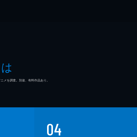
とは
マ/アニメを調査。別途、有料作品あり。
04