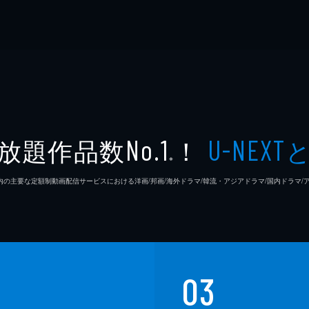
放題作品数
！
No.1
U-NEXT
※
26年7⽉ 国内の主要な定額制動画配信サービスにおける洋画/邦画/海外ドラマ/韓流・アジアドラマ/国内ドラ
03