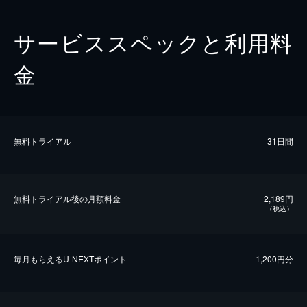
サービススペックと利用料
金
無料トライアル
31日間
無料トライアル後の⽉額料金
2,189円
（税込）
毎⽉もらえるU-NEXTポイント
1,200円分