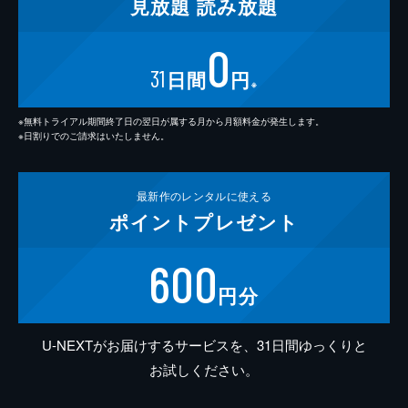
見放題
読み放題
0
31
日間
円
※
※無料トライアル期間終了日の翌日が属する月から月額料金が発生します。
※日割りでのご請求はいたしません。
最新作の
レンタルに使える
ポイント
プレゼント
600
円分
U-NEXTがお届けするサービスを、31日間ゆっくりと
お試しください。