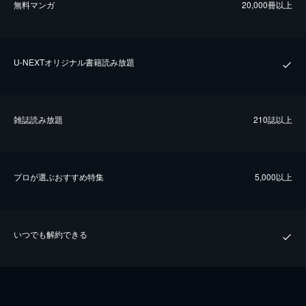
無料マンガ
20,000冊以上
U-NEXTオリジナル書籍読み放題
雑誌読み放題
210誌以上
プロが選ぶおすすめ特集
5,000以上
いつでも解約できる