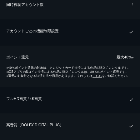
同時視聴アカウント数
4
アカウントごとの機能制限設定
ポイント還元
最⼤40%
※
※
40％ポイント還元の対象は、クレジットカード決済による作品の購入 / レンタルです。
※
iOSアプリのUコイン決済による作品の購入 / レンタルは、20％のポイント還元です。
※
還元の対象外となる決済方法や商品があります。くわしくは
こちら
をご確認ください。
フルHD画質 / 4K画質
⾼⾳質（DOLBY DIGITAL PLUS）