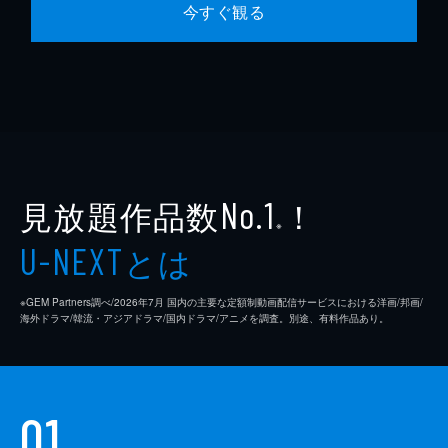
今すぐ観る
見放題作品数
！
No.1
※
とは
U-NEXT
※GEM Partners調べ/2026年7⽉ 国内の主要な定額制動画配信サービスにおける洋画/邦画/
海外ドラマ/韓流・アジアドラマ/国内ドラマ/アニメを調査。別途、有料作品あり。
01