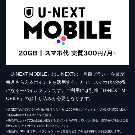
「U-NEXT MOBILE」はU-NEXTの「月額プラン」会員が
毎月もらえるポイントを活用することで、スマホ代がお得
になるモバイルプランです。ご利用には別途「U-NEXT M
OBILE」のお申し込みが必要となります。
※U-NEXTの月額プラン会員が毎月もらえる1,200円分のポイントを、U-NEXT MOBILEの
月額基本料の支払いに充てた場合。
※決済時において支払金額に相当するポイントを保有していない場合、差額分の料金はご登
録のクレジットカードでのお支払いとなります。
※通話料、SMS通信料、オプション（かけ放題など）の月額利用料は別途発生します。