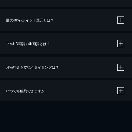
※
最大40%
ポイント還元とは？
※
※
作品によって必要なポイントが異なります。
フルHD画質 / 4K画質とは？
月額料金を支払うタイミングは？
※
40％ポイント還元の対象は、クレジットカード決済による作品の購入 / レンタルです。
※
iOSアプリのUコイン決済による作品の購入 / レンタルは、20％のポイント還元です。
※
還元の対象外となる決済方法や商品があります。くわしくは
こちら
をご確認ください。
いつでも解約できますか
こちら