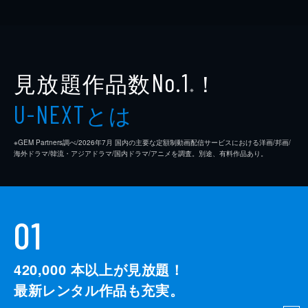
見放題作品数
！
No.1
※
とは
U-NEXT
※GEM Partners調べ/2026年7⽉ 国内の主要な定額制動画配信サービスにおける洋画/邦画/
海外ドラマ/韓流・アジアドラマ/国内ドラマ/アニメを調査。別途、有料作品あり。
01
420,000
本以上が見放題！
最新レンタル作品も充実。