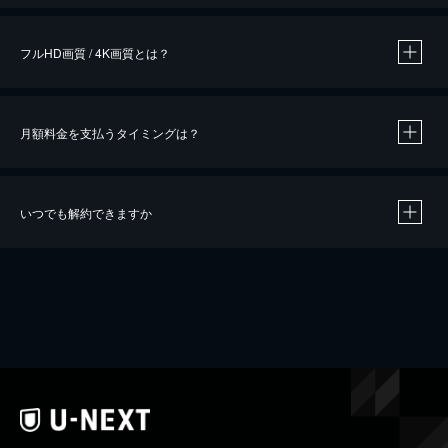
フルHD画質 / 4K画質とは？
月額料金を支払うタイミングは？
※
40％ポイント還元の対象は、クレジットカード決済による作品の購入 / レンタルです。
※
iOSアプリのUコイン決済による作品の購入 / レンタルは、20％のポイント還元です。
※
還元の対象外となる決済方法や商品があります。くわしくは
こちら
をご確認ください。
いつでも解約できますか
こちら