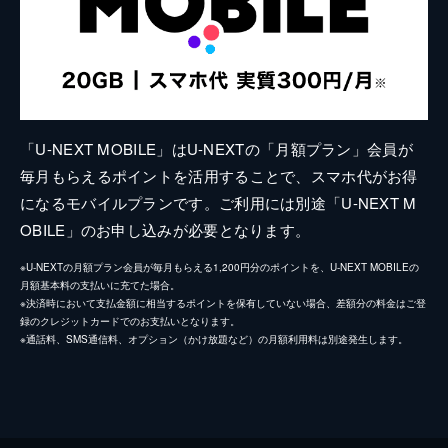
「U-NEXT MOBILE」はU-NEXTの「月額プラン」会員が
毎月もらえるポイントを活用することで、スマホ代がお得
になるモバイルプランです。ご利用には別途「U-NEXT M
OBILE」のお申し込みが必要となります。
※U-NEXTの月額プラン会員が毎月もらえる1,200円分のポイントを、U-NEXT MOBILEの
月額基本料の支払いに充てた場合。
※決済時において支払金額に相当するポイントを保有していない場合、差額分の料金はご登
録のクレジットカードでのお支払いとなります。
※通話料、SMS通信料、オプション（かけ放題など）の月額利用料は別途発生します。