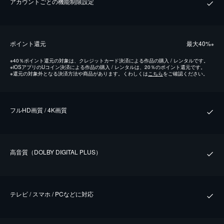
アカウントごとの機能制限設定
ポイント還元
最⼤40%
※
※
40％ポイント還元の対象は、クレジットカード決済による作品の購入 / レンタルです。
※
iOSアプリのUコイン決済による作品の購入 / レンタルは、20％のポイント還元です。
※
還元の対象外となる決済方法や商品があります。くわしくは
こちら
をご確認ください。
フルHD画質 / 4K画質
⾼⾳質（DOLBY DIGITAL PLUS）
テレビ / スマホ / PCなどに対応