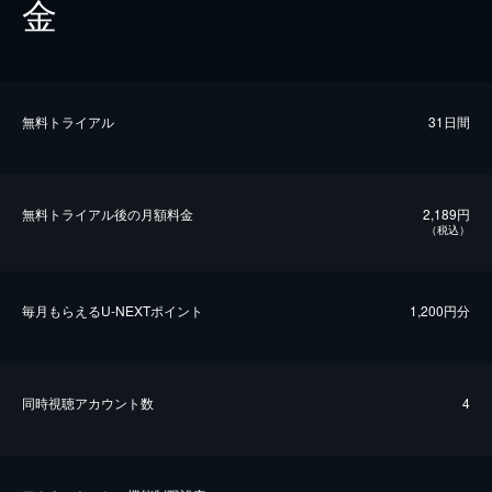
金
無料トライアル
31日間
無料トライアル後の⽉額料金
2,189円
（税込）
毎⽉もらえるU-NEXTポイント
1,200円分
同時視聴アカウント数
4