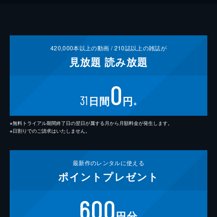
420,000
本以上の動画 /
210
誌以上の雑誌が
見放題
読み放題
0
31
日間
円
※
※無料トライアル期間終了日の翌日が属する月から月額料金が発生します。
※日割りでのご請求はいたしません。
最新作の
レンタルに使える
ポイント
プレゼント
600
円分