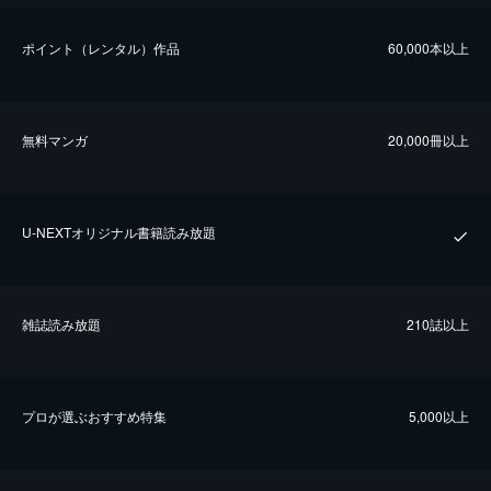
ポイント（レンタル）作品
60,000本以上
無料マンガ
20,000冊以上
U-NEXTオリジナル書籍読み放題
雑誌読み放題
210誌以上
プロが選ぶおすすめ特集
5,000以上