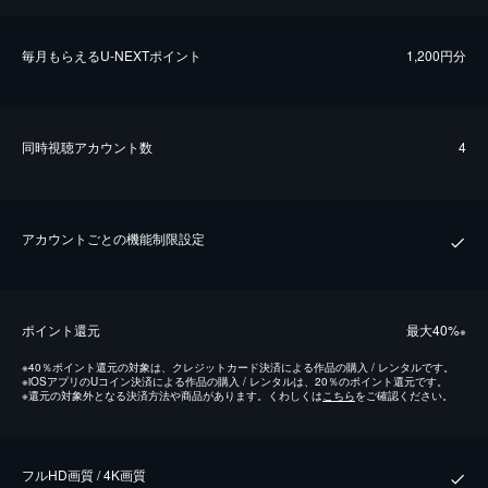
毎⽉もらえるU-NEXTポイント
1,200円分
同時視聴アカウント数
4
アカウントごとの機能制限設定
ポイント還元
最⼤40%
※
※
40％ポイント還元の対象は、クレジットカード決済による作品の購入 / レンタルです。
※
iOSアプリのUコイン決済による作品の購入 / レンタルは、20％のポイント還元です。
※
還元の対象外となる決済方法や商品があります。くわしくは
こちら
をご確認ください。
フルHD画質 / 4K画質