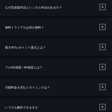
なぜ見放題作品とレンタル作品があるの？
無料トライアルは何が無料？
※
最大40%
ポイント還元とは？
※
※
作品によって必要なポイントが異なります。
フルHD画質 / 4K画質とは？
月額料金を支払うタイミングは？
※
40％ポイント還元の対象は、クレジットカード決済による作品の購入 / レンタルです。
※
iOSアプリのUコイン決済による作品の購入 / レンタルは、20％のポイント還元です。
※
還元の対象外となる決済方法や商品があります。くわしくは
こちら
をご確認ください。
いつでも解約できますか