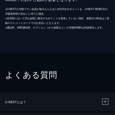
※U-NEXTの月額プラン会員が毎月もらえる1,200円分のポイントを、U-NEXT MOBILEの
月額基本料の支払いに充てた場合。
※決済時において支払金額に相当するポイントを保有していない場合、差額分の料金はご登
録のクレジットカードでのお支払いとなります。
※通話料、SMS通信料、オプション（かけ放題など）の月額利用料は別途発生します。
よくある質問
U-NEXTとは？