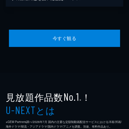
今すぐ観る
見放題作品数
！
No.1
※
とは
U-NEXT
※GEM Partners調べ/2026年7⽉ 国内の主要な定額制動画配信サービスにおける洋画/邦画/
海外ドラマ/韓流・アジアドラマ/国内ドラマ/アニメを調査。別途、有料作品あり。