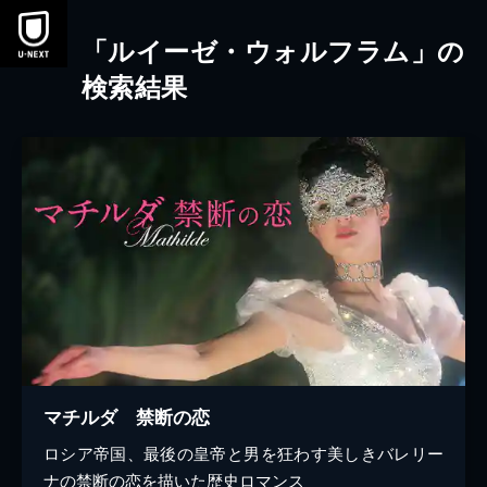
本文へスキップ
「ルイーゼ・ウォルフラム」の
検索結果
マチルダ 禁断の恋
ロシア帝国、最後の皇帝と男を狂わす美しきバレリー
ナの禁断の恋を描いた歴史ロマンス