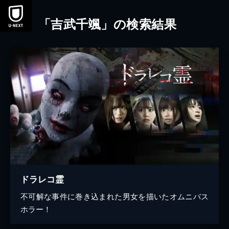
本文へスキップ
「吉武千颯」の検索結果
ドラレコ霊
不可解な事件に巻き込まれた男女を描いたオムニバス
ホラー！