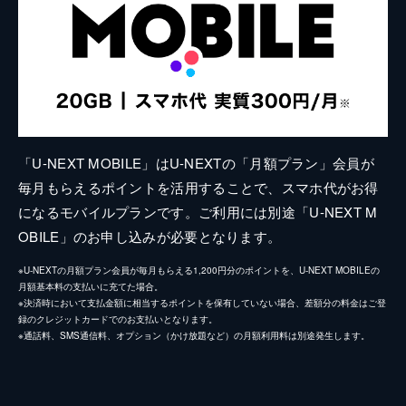
「U-NEXT MOBILE」はU-NEXTの「月額プラン」会員が
毎月もらえるポイントを活用することで、スマホ代がお得
になるモバイルプランです。ご利用には別途「U-NEXT M
OBILE」のお申し込みが必要となります。
※U-NEXTの月額プラン会員が毎月もらえる1,200円分のポイントを、U-NEXT MOBILEの
月額基本料の支払いに充てた場合。
※決済時において支払金額に相当するポイントを保有していない場合、差額分の料金はご登
録のクレジットカードでのお支払いとなります。
※通話料、SMS通信料、オプション（かけ放題など）の月額利用料は別途発生します。