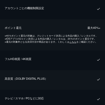
アカウントごとの機能制限設定
ポイント還元
最⼤40%
※
※
40％ポイント還元の対象は、クレジットカード決済による作品の購入 / レンタルです。
※
iOSアプリのUコイン決済による作品の購入 / レンタルは、20％のポイント還元です。
※
還元の対象外となる決済方法や商品があります。くわしくは
こちら
をご確認ください。
フルHD画質 / 4K画質
⾼⾳質（DOLBY DIGITAL PLUS）
テレビ / スマホ / PCなどに対応