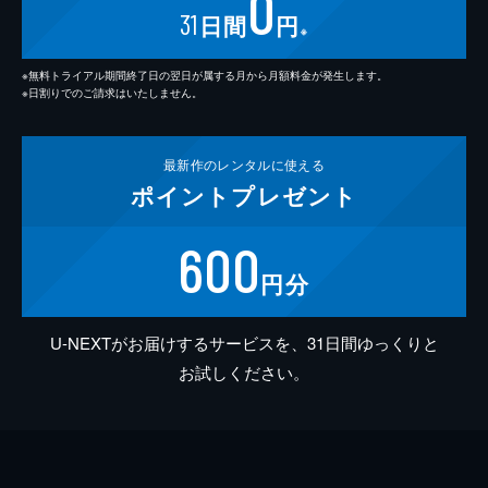
0
31
日間
円
※
※無料トライアル期間終了日の翌日が属する月から月額料金が発生します。
※日割りでのご請求はいたしません。
最新作の
レンタルに使える
ポイント
プレゼント
600
円分
U-NEXTがお届けするサービスを、31日間ゆっくりと
お試しください。