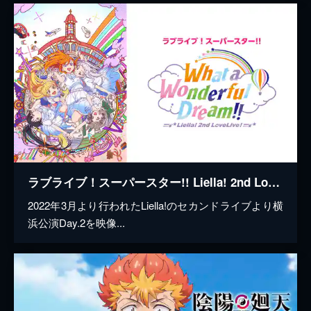
ラブライブ！スーパースター!! Liella! 2nd LoveLive! ～What a Wonderful Dream!!～
2022年3月より行われたLiella!のセカンドライブより横
浜公演Day.2を映像...