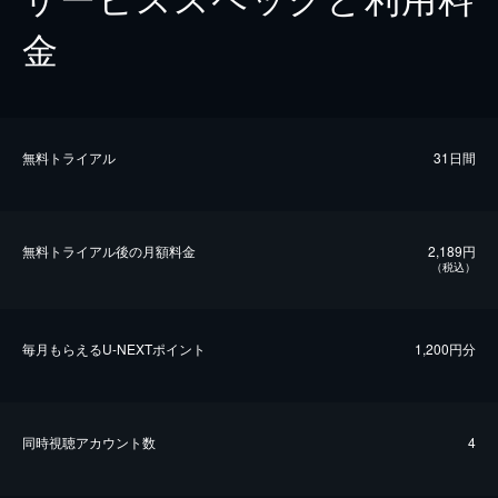
金
無料トライアル
31日間
無料トライアル後の⽉額料金
2,189円
（税込）
毎⽉もらえるU-NEXTポイント
1,200円分
同時視聴アカウント数
4