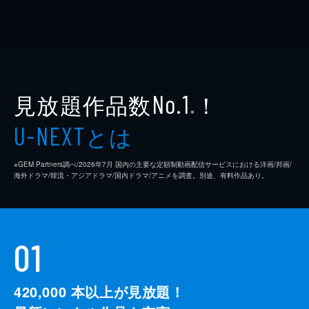
見放題作品数
！
No.1
※
とは
U-NEXT
※GEM Partners調べ/2026年7⽉ 国内の主要な定額制動画配信サービスにおける洋画/邦画/
海外ドラマ/韓流・アジアドラマ/国内ドラマ/アニメを調査。別途、有料作品あり。
01
420,000
本以上が見放題！