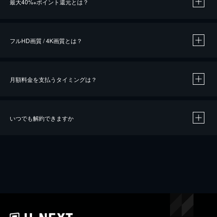
最大40%
ポイント還元とは？
※
※
作品によって必要なポイントが異なります。
フルHD画質 / 4K画質とは？
月額料金を支払うタイミングは？
※
40％ポイント還元の対象は、クレジットカード決済による作品の購入 / レンタルです。
※
iOSアプリのUコイン決済による作品の購入 / レンタルは、20％のポイント還元です。
※
還元の対象外となる決済方法や商品があります。くわしくは
こちら
をご確認ください。
いつでも解約できますか
こちら