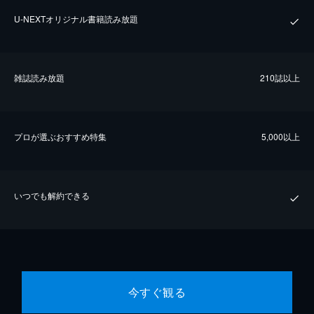
U-NEXTオリジナル書籍読み放題
雑誌読み放題
210誌以上
プロが選ぶおすすめ特集
5,000以上
いつでも解約できる
今すぐ観る