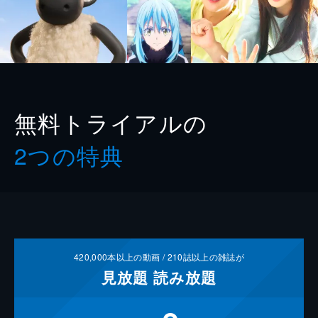
無料トライアルの
2つの特典
420,000
本以上の動画 /
210
誌以上の雑誌が
見放題
読み放題