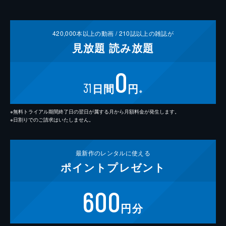
420,000
本以上の動画 /
210
誌以上の雑誌が
見放題
読み放題
0
31
日間
円
※
※無料トライアル期間終了日の翌日が属する月から月額料金が発生します。
※日割りでのご請求はいたしません。
最新作の
レンタルに使える
ポイント
プレゼント
600
円分