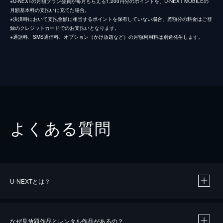
※U-NEXTの月額プラン会員が毎月もらえる1,200円分のポイントを、U-NEXT MOBILEの
月額基本料の支払いに充てた場合。
※決済時において支払金額に相当するポイントを保有していない場合、差額分の料金はご登
録のクレジットカードでのお支払いとなります。
※通話料、SMS通信料、オプション（かけ放題など）の月額利用料は別途発生します。
よくある質問
U-NEXTとは？
なぜ見放題作品とレンタル作品があるの？