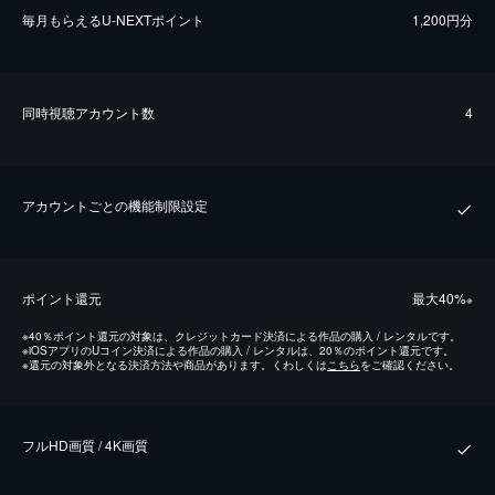
毎⽉もらえるU-NEXTポイント
1,200円分
同時視聴アカウント数
4
アカウントごとの機能制限設定
ポイント還元
最⼤40%
※
※
40％ポイント還元の対象は、クレジットカード決済による作品の購入 / レンタルです。
※
iOSアプリのUコイン決済による作品の購入 / レンタルは、20％のポイント還元です。
※
還元の対象外となる決済方法や商品があります。くわしくは
こちら
をご確認ください。
フルHD画質 / 4K画質