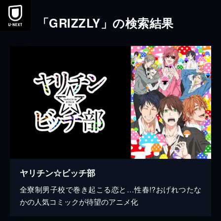
本文へスキップ
「GRIZZLY」の検索結果
ヤリチン☆ビッチ部
全寮制男子校で巻き起こる恋と…性春!?おげれつたな
かの人気コミックが待望のアニメ化