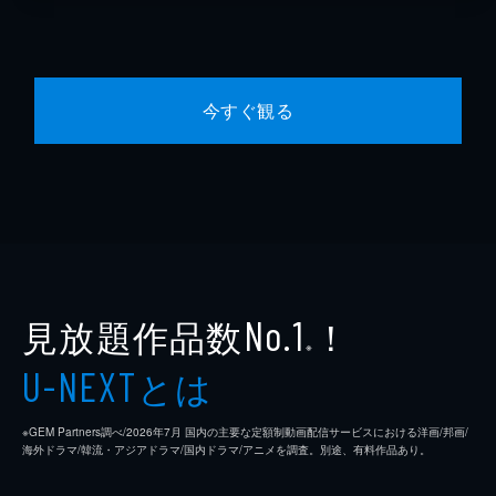
今すぐ観る
見放題作品数
！
No.1
※
とは
U-NEXT
※GEM Partners調べ/2026年7⽉ 国内の主要な定額制動画配信サービスにおける洋画/邦画/
海外ドラマ/韓流・アジアドラマ/国内ドラマ/アニメを調査。別途、有料作品あり。