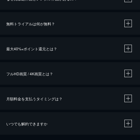
無料トライアルは何が無料？
※
最大40%
ポイント還元とは？
※
※
作品によって必要なポイントが異なります。
フルHD画質 / 4K画質とは？
月額料金を支払うタイミングは？
※
40％ポイント還元の対象は、クレジットカード決済による作品の購入 / レンタルです。
※
iOSアプリのUコイン決済による作品の購入 / レンタルは、20％のポイント還元です。
※
還元の対象外となる決済方法や商品があります。くわしくは
こちら
をご確認ください。
いつでも解約できますか