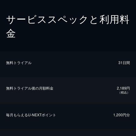
サービススペックと利用料
金
無料トライアル
31日間
無料トライアル後の⽉額料金
2,189円
（税込）
毎⽉もらえるU-NEXTポイント
1,200円分