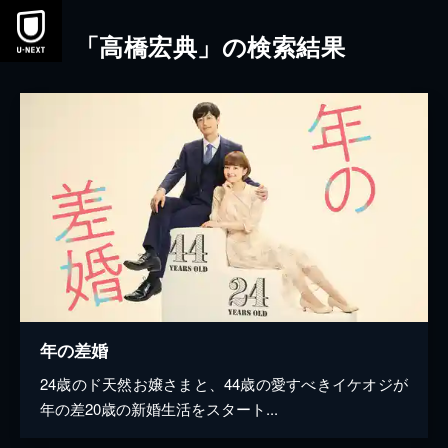
本文へスキップ
「高橋宏典」の検索結果
年の差婚
24歳のド天然お嬢さまと、44歳の愛すべきイケオジが
年の差20歳の新婚生活をスタート...