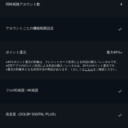
同時視聴アカウント数
4
アカウントごとの機能制限設定
ポイント還元
最⼤40%
※
※
40％ポイント還元の対象は、クレジットカード決済による作品の購入 / レンタルです。
※
iOSアプリのUコイン決済による作品の購入 / レンタルは、20％のポイント還元です。
※
還元の対象外となる決済方法や商品があります。くわしくは
こちら
をご確認ください。
フルHD画質 / 4K画質
⾼⾳質（DOLBY DIGITAL PLUS）