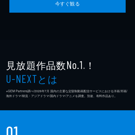
今すぐ観る
見放題作品数
！
No.1
※
とは
U-NEXT
※GEM Partners調べ/2026年7⽉ 国内の主要な定額制動画配信サービスにおける洋画/邦画/
海外ドラマ/韓流・アジアドラマ/国内ドラマ/アニメを調査。別途、有料作品あり。
01