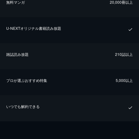
無料マンガ
20,000冊以上
U-NEXTオリジナル書籍読み放題
雑誌読み放題
210誌以上
プロが選ぶおすすめ特集
5,000以上
いつでも解約できる