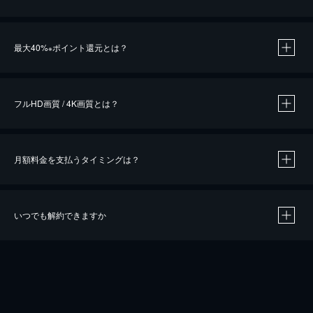
※
最大40%
ポイント還元とは？
※
※
作品によって必要なポイントが異なります。
フルHD画質 / 4K画質とは？
月額料金を支払うタイミングは？
※
40％ポイント還元の対象は、クレジットカード決済による作品の購入 / レンタルです。
※
iOSアプリのUコイン決済による作品の購入 / レンタルは、20％のポイント還元です。
※
還元の対象外となる決済方法や商品があります。くわしくは
こちら
をご確認ください。
いつでも解約できますか
こちら