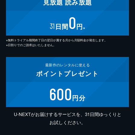
見放題
読み放題
0
31
日間
円
※
※無料トライアル期間終了日の翌日が属する月から月額料金が発生します。
※日割りでのご請求はいたしません。
最新作の
レンタルに使える
ポイント
プレゼント
600
円分
U-NEXTがお届けするサービスを、31日間ゆっくりと
お試しください。