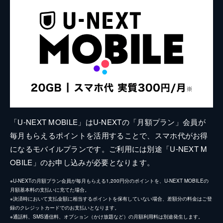
「U-NEXT MOBILE」はU-NEXTの「月額プラン」会員が
毎月もらえるポイントを活用することで、スマホ代がお得
になるモバイルプランです。ご利用には別途「U-NEXT M
OBILE」のお申し込みが必要となります。
※U-NEXTの月額プラン会員が毎月もらえる1,200円分のポイントを、U-NEXT MOBILEの
月額基本料の支払いに充てた場合。
※決済時において支払金額に相当するポイントを保有していない場合、差額分の料金はご登
録のクレジットカードでのお支払いとなります。
※通話料、SMS通信料、オプション（かけ放題など）の月額利用料は別途発生します。