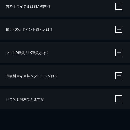
無料トライアルは何が無料？
※
最大40%
ポイント還元とは？
※
※
作品によって必要なポイントが異なります。
フルHD画質 / 4K画質とは？
月額料金を支払うタイミングは？
※
40％ポイント還元の対象は、クレジットカード決済による作品の購入 / レンタルです。
※
iOSアプリのUコイン決済による作品の購入 / レンタルは、20％のポイント還元です。
※
還元の対象外となる決済方法や商品があります。くわしくは
こちら
をご確認ください。
いつでも解約できますか