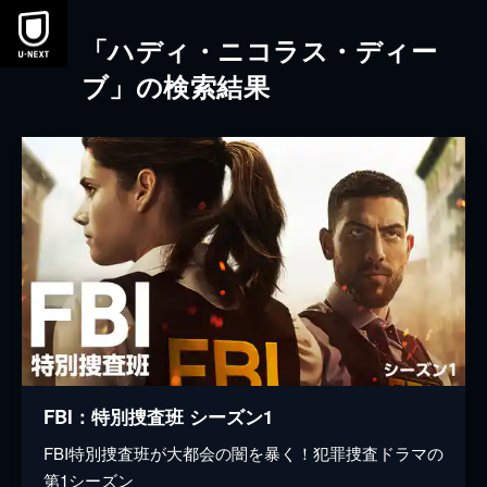
本文へスキップ
「ハディ・ニコラス・ディー
ブ」の検索結果
FBI：特別捜査班 シーズン1
FBI特別捜査班が大都会の闇を暴く！犯罪捜査ドラマの
第1シーズン