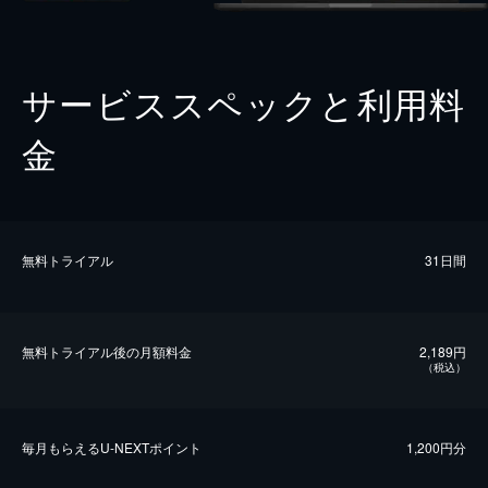
サービススペックと利用料
金
無料トライアル
31日間
無料トライアル後の⽉額料金
2,189円
（税込）
毎⽉もらえるU-NEXTポイント
1,200円分