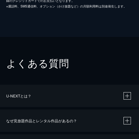
録のクレジットカードでのお支払いとなります。
※通話料、SMS通信料、オプション（かけ放題など）の月額利用料は別途発生します。
よくある質問
U-NEXTとは？
なぜ見放題作品とレンタル作品があるの？