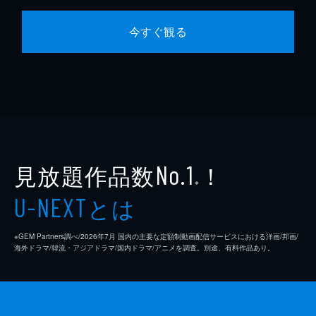
今すぐ観る
見放題作品数
！
No.1
※
とは
U-NEXT
※GEM Partners調べ/2026年7⽉ 国内の主要な定額制動画配信サービスにおける洋画/邦画/
海外ドラマ/韓流・アジアドラマ/国内ドラマ/アニメを調査。別途、有料作品あり。