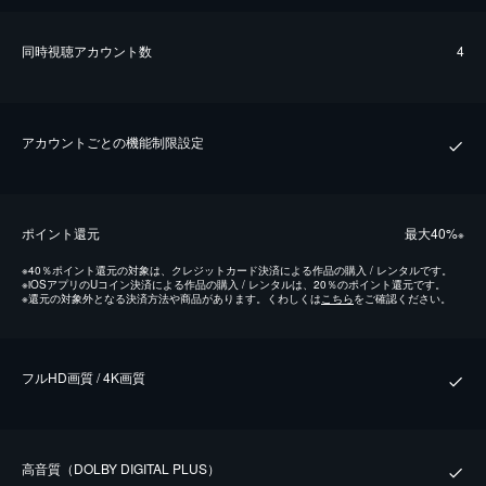
同時視聴アカウント数
4
アカウントごとの機能制限設定
ポイント還元
最⼤40%
※
※
40％ポイント還元の対象は、クレジットカード決済による作品の購入 / レンタルです。
※
iOSアプリのUコイン決済による作品の購入 / レンタルは、20％のポイント還元です。
※
還元の対象外となる決済方法や商品があります。くわしくは
こちら
をご確認ください。
フルHD画質 / 4K画質
⾼⾳質（DOLBY DIGITAL PLUS）