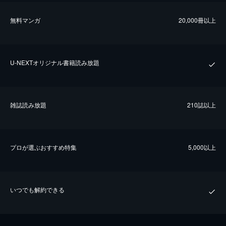
無料マンガ
20,000冊以上
U-NEXTオリジナル書籍読み放題
雑誌読み放題
210誌以上
プロが選ぶおすすめ特集
5,000以上
いつでも解約できる