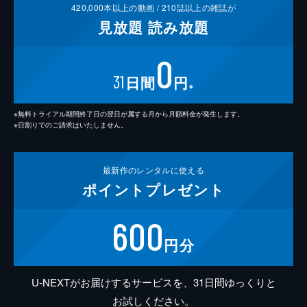
420,000
本以上の動画 /
210
誌以上の雑誌が
見放題
読み放題
0
31
日間
円
※
※無料トライアル期間終了日の翌日が属する月から月額料金が発生します。
※日割りでのご請求はいたしません。
最新作の
レンタルに使える
ポイント
プレゼント
600
円分
U-NEXTがお届けするサービスを、31日間ゆっくりと
お試しください。