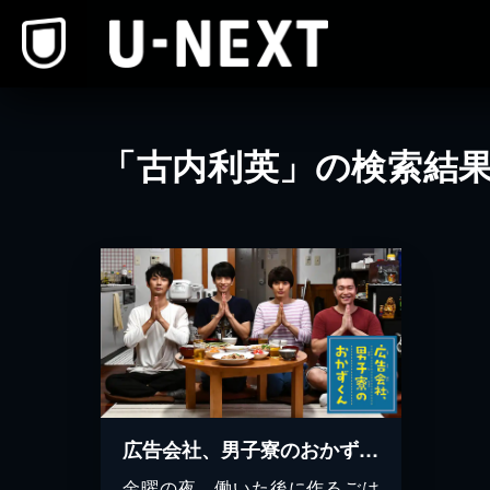
本文へスキップ
「古内利英」の検索結
広告会社、男子寮のおかずくん
金曜の夜、働いた後に作るごは