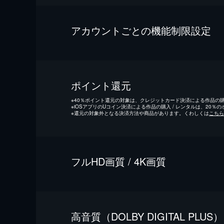
アカウントごとの機能制限設定
ポイント還元
※
40％ポイント還元の対象は、クレジットカード決済による作品の購入
※
iOSアプリのUコイン決済による作品の購入 / レンタルは、20％
※
還元の対象外となる決済方法や商品があります。くわしくは
こちら
フルHD画質 / 4K画質
⾼⾳質（DOLBY DIGITAL PLUS）