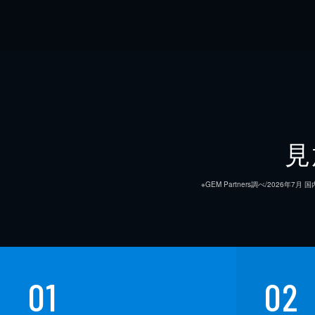
見
※GEM Partners調べ/20
01
02