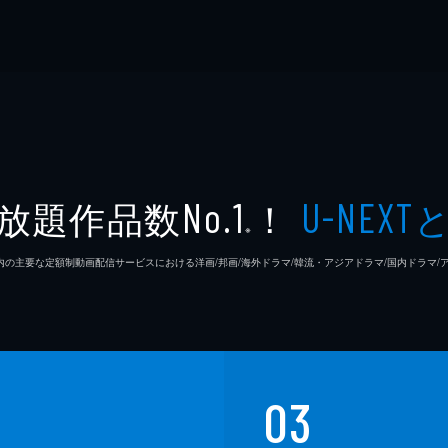
放題作品数
！
No.1
U-NEXT
※
26年7⽉ 国内の主要な定額制動画配信サービスにおける洋画/邦画/海外ドラマ/韓流・アジアドラマ/国内ドラ
03