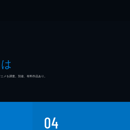
とは
マ/アニメを調査。別途、有料作品あり。
04