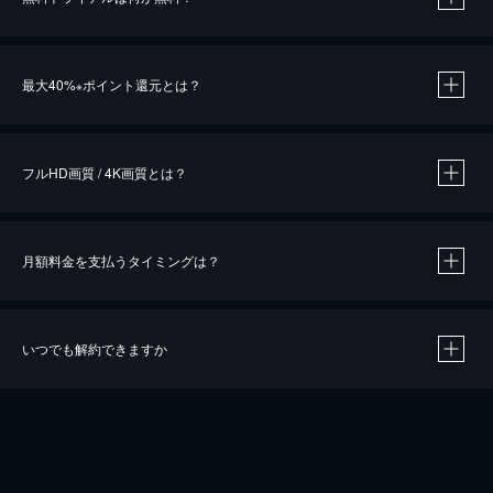
※
最大40%
ポイント還元とは？
※
※
作品によって必要なポイントが異なります。
フルHD画質 / 4K画質とは？
月額料金を支払うタイミングは？
※
40％ポイント還元の対象は、クレジットカード決済による作品の購入 / レンタルです。
※
iOSアプリのUコイン決済による作品の購入 / レンタルは、20％のポイント還元です。
※
還元の対象外となる決済方法や商品があります。くわしくは
こちら
をご確認ください。
いつでも解約できますか