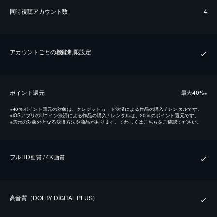
同時視聴アカウント数
4
アカウントごとの機能制限設定
ポイント還元
最⼤40%
※
※
40％ポイント還元の対象は、クレジットカード決済による作品の購入 / レンタルです。
※
iOSアプリのUコイン決済による作品の購入 / レンタルは、20％のポイント還元です。
※
還元の対象外となる決済方法や商品があります。くわしくは
こちら
をご確認ください。
フルHD画質 / 4K画質
⾼⾳質（DOLBY DIGITAL PLUS）