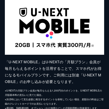
「U-NEXT MOBILE」はU-NEXTの「月額プラン」会員が
毎月もらえるポイントを活用することで、スマホ代がお得
になるモバイルプランです。ご利用には別途「U-NEXT M
OBILE」のお申し込みが必要となります。
※U-NEXTの月額プラン会員が毎月もらえる1,200円分のポイントを、U-NEXT MOBILEの
月額基本料の支払いに充てた場合。
※決済時において支払金額に相当するポイントを保有していない場合、差額分の料金はご登
録のクレジットカードでのお支払いとなります。
※通話料、SMS通信料、オプション（かけ放題など）の月額利用料は別途発生します。