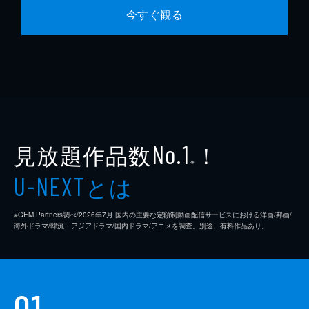
今すぐ観る
見放題作品数
！
No.1
※
とは
U-NEXT
※GEM Partners調べ/2026年7⽉ 国内の主要な定額制動画配信サービスにおける洋画/邦画/
海外ドラマ/韓流・アジアドラマ/国内ドラマ/アニメを調査。別途、有料作品あり。
01