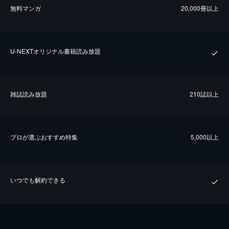
無料マンガ
20,000冊以上
U-NEXTオリジナル書籍読み放題
雑誌読み放題
210誌以上
プロが選ぶおすすめ特集
5,000以上
いつでも解約できる