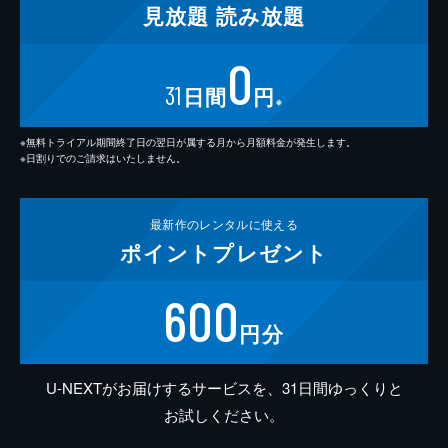
見放題
読み放題
0
31
日間
円
※
※無料トライアル期間終了日の翌日が属する月から月額料金が発生します。
※日割りでのご請求はいたしません。
最新作の
レンタルに使える
ポイント
プレゼント
600
円分
U-NEXTがお届けするサービスを、31日間ゆっくりと
お試しください。