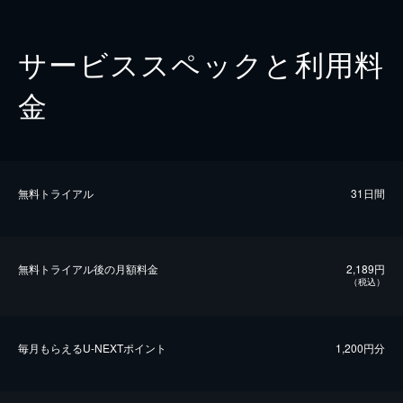
サービススペックと利用料
金
無料トライアル
31日間
無料トライアル後の⽉額料金
2,189円
（税込）
毎⽉もらえるU-NEXTポイント
1,200円分