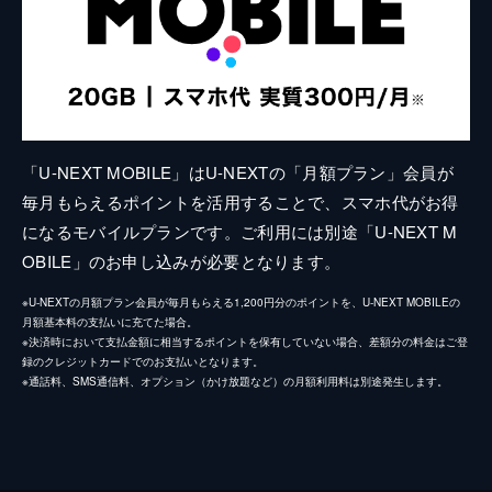
「U-NEXT MOBILE」はU-NEXTの「月額プラン」会員が
毎月もらえるポイントを活用することで、スマホ代がお得
になるモバイルプランです。ご利用には別途「U-NEXT M
OBILE」のお申し込みが必要となります。
※U-NEXTの月額プラン会員が毎月もらえる1,200円分のポイントを、U-NEXT MOBILEの
月額基本料の支払いに充てた場合。
※決済時において支払金額に相当するポイントを保有していない場合、差額分の料金はご登
録のクレジットカードでのお支払いとなります。
※通話料、SMS通信料、オプション（かけ放題など）の月額利用料は別途発生します。