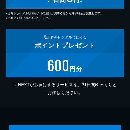
※
※無料トライアル期間終了日の翌日が属する月から月額料金が発生します。
※日割りでのご請求はいたしません。
最新作の
レンタルに使える
ポイント
プレゼント
600
円分
U-NEXTがお届けするサービスを、31日間ゆっくりと
お試しください。