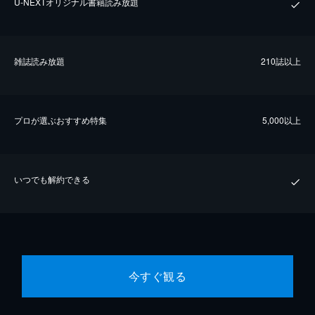
U-NEXTオリジナル書籍読み放題
雑誌読み放題
210誌以上
プロが選ぶおすすめ特集
5,000以上
いつでも解約できる
今すぐ観る