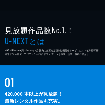
見放題作品数
！
No.1
※
とは
U-NEXT
※GEM Partners調べ/2026年7⽉ 国内の主要な定額制動画配信サービスにおける洋画/邦画/
海外ドラマ/韓流・アジアドラマ/国内ドラマ/アニメを調査。別途、有料作品あり。
01
420,000
本以上が見放題！
最新レンタル作品も充実。