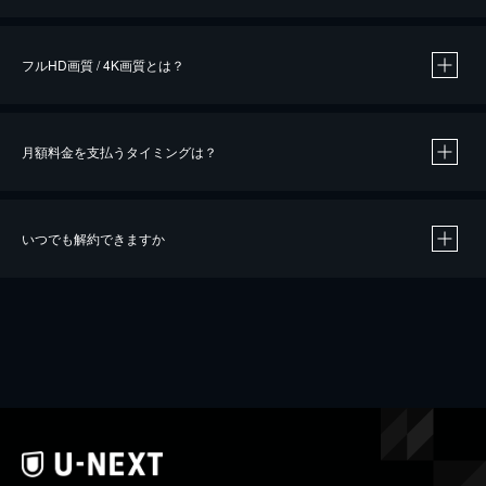
※
作品によって必要なポイントが異なります。
フルHD画質 / 4K画質とは？
月額料金を支払うタイミングは？
※
40％ポイント還元の対象は、クレジットカード決済による作品の購入 / レンタルです。
※
iOSアプリのUコイン決済による作品の購入 / レンタルは、20％のポイント還元です。
※
還元の対象外となる決済方法や商品があります。くわしくは
こちら
をご確認ください。
いつでも解約できますか
こちら