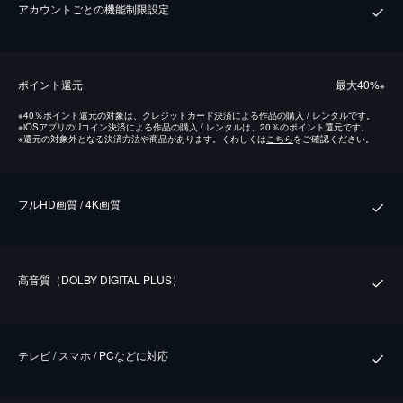
アカウントごとの機能制限設定
ポイント還元
最⼤40%
※
※
40％ポイント還元の対象は、クレジットカード決済による作品の購入 / レンタルです。
※
iOSアプリのUコイン決済による作品の購入 / レンタルは、20％のポイント還元です。
※
還元の対象外となる決済方法や商品があります。くわしくは
こちら
をご確認ください。
フルHD画質 / 4K画質
⾼⾳質（DOLBY DIGITAL PLUS）
テレビ / スマホ / PCなどに対応