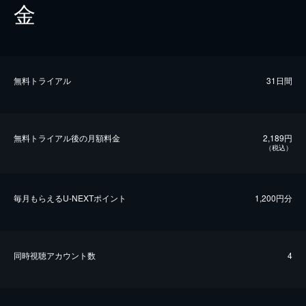
金
無料トライアル
31日間
無料トライアル後の⽉額料金
2,189円
（税込）
毎⽉もらえるU-NEXTポイント
1,200円分
同時視聴アカウント数
4