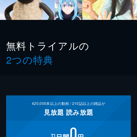
無料トライアルの
2つの特典
420,000
本以上の動画 /
210
誌以上の雑誌が
見放題
読み放題
0
31
日間
円