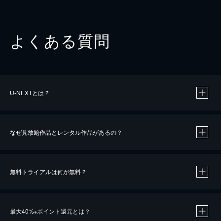
よくある質問
U-NEXTとは？
なぜ見放題作品とレンタル作品があるの？
無料トライアルは何が無料？
※
最大40%
ポイント還元とは？
※