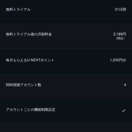
無料トライアル
31日間
無料トライアル後の⽉額料金
2,189円
（税込）
毎⽉もらえるU-NEXTポイント
1,200円分
同時視聴アカウント数
4
アカウントごとの機能制限設定