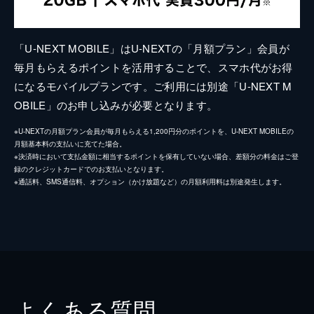
「U-NEXT MOBILE」はU-NEXTの「月額プラン」会員が
毎月もらえるポイントを活用することで、スマホ代がお得
になるモバイルプランです。ご利用には別途「U-NEXT M
OBILE」のお申し込みが必要となります。
※U-NEXTの月額プラン会員が毎月もらえる1,200円分のポイントを、U-NEXT MOBILEの
月額基本料の支払いに充てた場合。
※決済時において支払金額に相当するポイントを保有していない場合、差額分の料金はご登
録のクレジットカードでのお支払いとなります。
※通話料、SMS通信料、オプション（かけ放題など）の月額利用料は別途発生します。
よくある質問