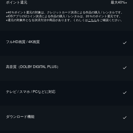
ポイント還元
最⼤40%
※
※
40％ポイント還元の対象は、クレジットカード決済による作品の購入 / レンタルです。
※
iOSアプリのUコイン決済による作品の購入 / レンタルは、20％のポイント還元です。
※
還元の対象外となる決済方法や商品があります。くわしくは
こちら
をご確認ください。
フルHD画質 / 4K画質
⾼⾳質（DOLBY DIGITAL PLUS）
テレビ / スマホ / PCなどに対応
ダウンロード機能