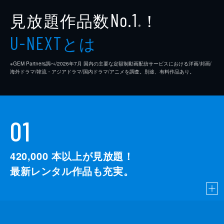
見放題作品数
！
No.1
※
とは
U-NEXT
※GEM Partners調べ/2026年7⽉ 国内の主要な定額制動画配信サービスにおける洋画/邦画/
海外ドラマ/韓流・アジアドラマ/国内ドラマ/アニメを調査。別途、有料作品あり。
01
420,000
本以上が見放題！
最新レンタル作品も充実。