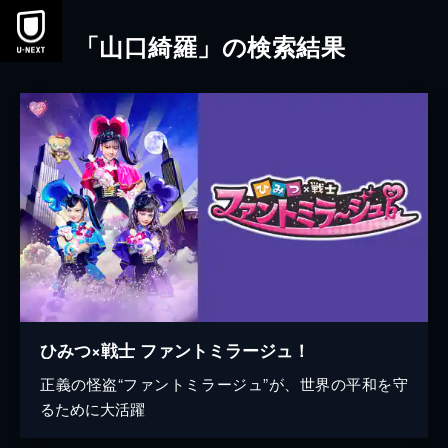
本文へスキップ
「山口綺羅」の検索結果
ひみつ×戦士 ファントミラージュ！
正義の怪盗“ファントミラージュ”が、世界の平和を守
るために大活躍