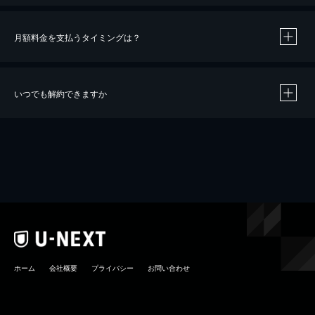
月額料金を支払うタイミングは？
※
40％ポイント還元の対象は、クレジットカード決済による作品の購入 / レンタルです。
※
iOSアプリのUコイン決済による作品の購入 / レンタルは、20％のポイント還元です。
※
還元の対象外となる決済方法や商品があります。くわしくは
こちら
をご確認ください。
いつでも解約できますか
こちら
ホーム
会社概要
プライバシー
お問い合わせ