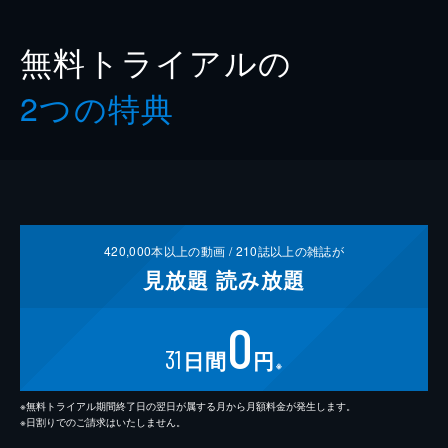
無料トライアルの
2つの特典
420,000
本以上の動画 /
210
誌以上の雑誌が
見放題
読み放題
0
31
日間
円
※
※無料トライアル期間終了日の翌日が属する月から月額料金が発生します。
※日割りでのご請求はいたしません。