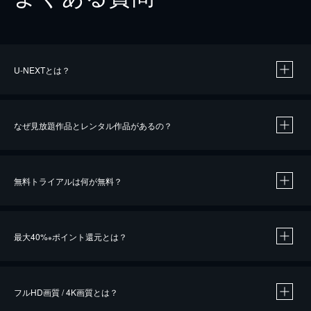
U-NEXTとは？
なぜ見放題作品とレンタル作品があるの？
無料トライアルは何が無料？
※
最大40%
ポイント還元とは？
※
※
作品によって必要なポイントが異なります。
フルHD画質 / 4K画質とは？