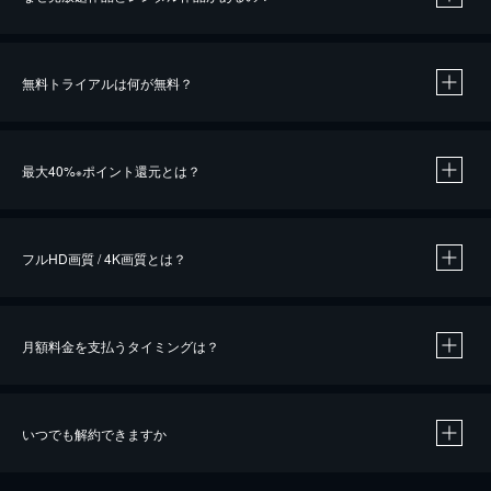
無料トライアルは何が無料？
※
最大40%
ポイント還元とは？
※
※
作品によって必要なポイントが異なります。
フルHD画質 / 4K画質とは？
月額料金を支払うタイミングは？
※
40％ポイント還元の対象は、クレジットカード決済による作品の購入 / レンタルです。
※
iOSアプリのUコイン決済による作品の購入 / レンタルは、20％のポイント還元です。
※
還元の対象外となる決済方法や商品があります。くわしくは
こちら
をご確認ください。
いつでも解約できますか