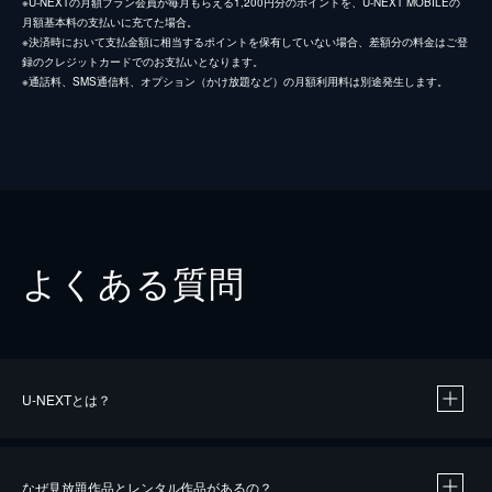
※U-NEXTの月額プラン会員が毎月もらえる1,200円分のポイントを、U-NEXT MOBILEの
月額基本料の支払いに充てた場合。
※決済時において支払金額に相当するポイントを保有していない場合、差額分の料金はご登
録のクレジットカードでのお支払いとなります。
※通話料、SMS通信料、オプション（かけ放題など）の月額利用料は別途発生します。
よくある質問
U-NEXTとは？
なぜ見放題作品とレンタル作品があるの？