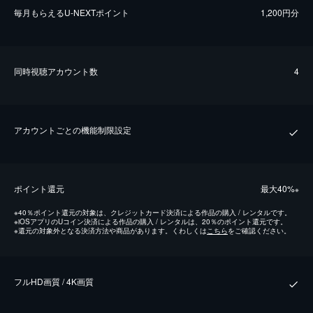
毎⽉もらえるU-NEXTポイント
1,200円分
同時視聴アカウント数
4
アカウントごとの機能制限設定
ポイント還元
最⼤40%
※
※
40％ポイント還元の対象は、クレジットカード決済による作品の購入 / レンタルです。
※
iOSアプリのUコイン決済による作品の購入 / レンタルは、20％のポイント還元です。
※
還元の対象外となる決済方法や商品があります。くわしくは
こちら
をご確認ください。
フルHD画質 / 4K画質