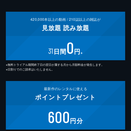
420,000
本以上の動画 /
210
誌以上の雑誌が
見放題
読み放題
0
31
日間
円
※
※無料トライアル期間終了日の翌日が属する月から月額料金が発生します。
※日割りでのご請求はいたしません。
最新作の
レンタルに使える
ポイント
プレゼント
600
円分