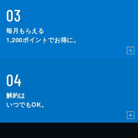
03
毎月もらえる
1,200
ポイントでお得に。
04
解約は
いつでもOK。