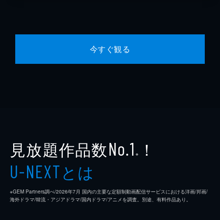
今すぐ観る
見放題作品数
！
No.1
※
とは
U-NEXT
※GEM Partners調べ/2026年7⽉ 国内の主要な定額制動画配信サービスにおける洋画/邦画/
海外ドラマ/韓流・アジアドラマ/国内ドラマ/アニメを調査。別途、有料作品あり。