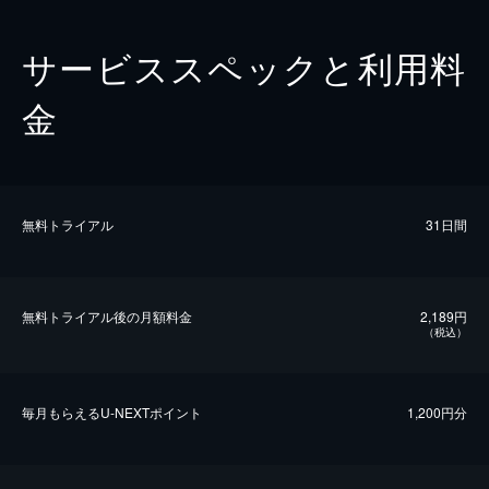
サービススペックと利用料
金
無料トライアル
31日間
無料トライアル後の⽉額料金
2,189円
（税込）
毎⽉もらえるU-NEXTポイント
1,200円分