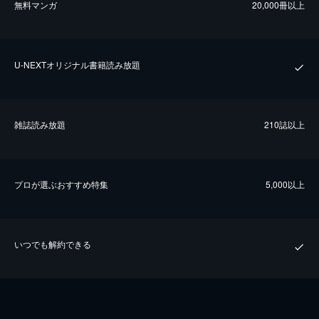
無料マンガ
20,000冊以上
U-NEXTオリジナル書籍読み放題
雑誌読み放題
210誌以上
プロが選ぶおすすめ特集
5,000以上
いつでも解約できる