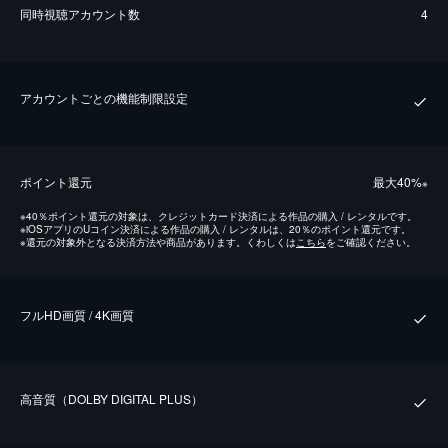
同時視聴アカウント数
4
アカウントごとの機能制限設定
ポイント還元
最⼤40%
※
※
40％ポイント還元の対象は、クレジットカード決済による作品の購入 / レンタルです。
※
iOSアプリのUコイン決済による作品の購入 / レンタルは、20％のポイント還元です。
※
還元の対象外となる決済方法や商品があります。くわしくは
こちら
をご確認ください。
フルHD画質 / 4K画質
⾼⾳質（DOLBY DIGITAL PLUS）