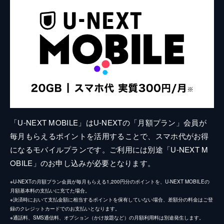
「U-NEXT MOBILE」はU-NEXTの「月額プラン」会員が
毎月もらえるポイントを活用することで、スマホ代がお得
になるモバイルプランです。ご利用には別途「U-NEXT M
OBILE」のお申し込みが必要となります。
※U-NEXTの月額プラン会員が毎月もらえる1,200円分のポイントを、U-NEXT MOBILEの
月額基本料の支払いに充てた場合。
※決済時において支払金額に相当するポイントを保有していない場合、差額分の料金はご登
録のクレジットカードでのお支払いとなります。
※通話料、SMS通信料、オプション（かけ放題など）の月額利用料は別途発生します。