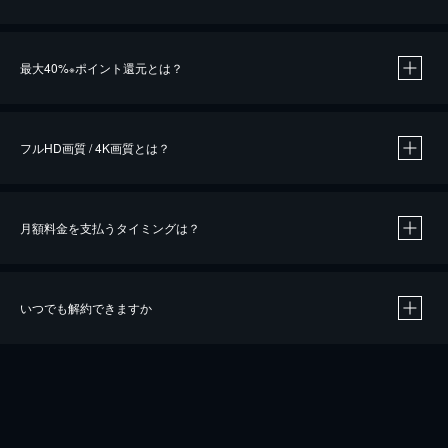
※
最大40%
ポイント還元とは？
※
※
作品によって必要なポイントが異なります。
フルHD画質 / 4K画質とは？
月額料金を支払うタイミングは？
※
40％ポイント還元の対象は、クレジットカード決済による作品の購入 / レンタルです。
※
iOSアプリのUコイン決済による作品の購入 / レンタルは、20％のポイント還元です。
※
還元の対象外となる決済方法や商品があります。くわしくは
こちら
をご確認ください。
いつでも解約できますか
こちら