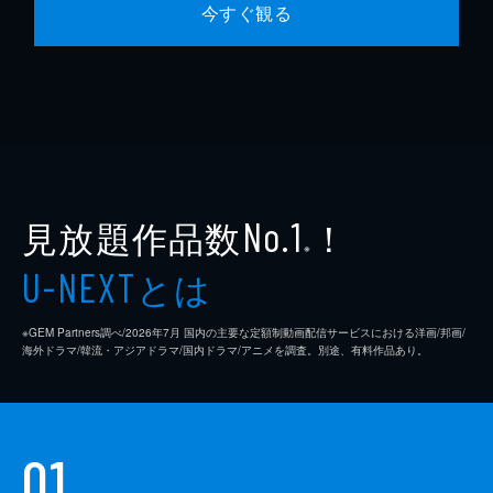
今すぐ観る
見放題作品数
！
No.1
※
とは
U-NEXT
※GEM Partners調べ/2026年7⽉ 国内の主要な定額制動画配信サービスにおける洋画/邦画/
海外ドラマ/韓流・アジアドラマ/国内ドラマ/アニメを調査。別途、有料作品あり。
01