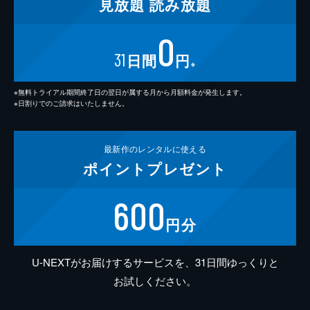
見放題
読み放題
0
31
日間
円
※
※無料トライアル期間終了日の翌日が属する月から月額料金が発生します。
※日割りでのご請求はいたしません。
最新作の
レンタルに使える
ポイント
プレゼント
600
円分
U-NEXTがお届けするサービスを、31日間ゆっくりと
お試しください。