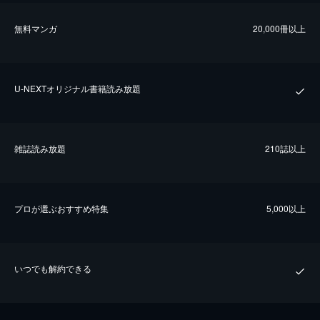
無料マンガ
20,000冊以上
U-NEXTオリジナル書籍読み放題
雑誌読み放題
210誌以上
プロが選ぶおすすめ特集
5,000以上
いつでも解約できる