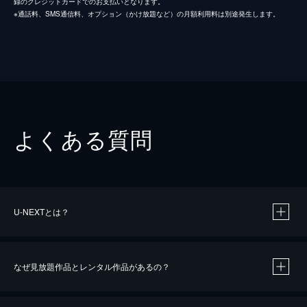
録のクレジットカードでのお支払いとなります。
※通話料、SMS通信料、オプション（かけ放題など）の月額利用料は別途発生します。
よくある質問
U-NEXTとは？
なぜ見放題作品とレンタル作品があるの？