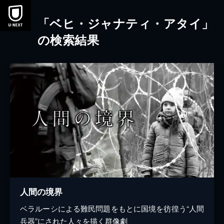
本文へスキップ
「ベヒ・ジャナティ・アタイ」
の検索結果
人間の境界
ベラルーシによる難民問題をもとに国境を彷徨う“人間
兵器”にされた人々を描く群像劇