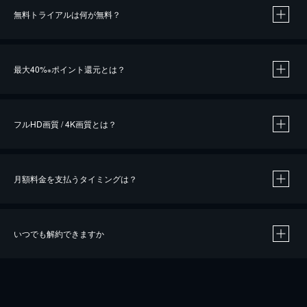
無料トライアルは何が無料？
※
最大40%
ポイント還元とは？
※
※
作品によって必要なポイントが異なります。
フルHD画質 / 4K画質とは？
月額料金を支払うタイミングは？
※
40％ポイント還元の対象は、クレジットカード決済による作品の購入 / レンタルです。
※
iOSアプリのUコイン決済による作品の購入 / レンタルは、20％のポイント還元です。
※
還元の対象外となる決済方法や商品があります。くわしくは
こちら
をご確認ください。
いつでも解約できますか