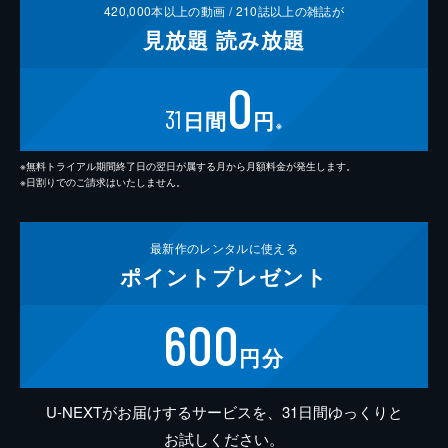
420,000
本以上の動画 /
210
誌以上の雑誌が
見放題
読み放題
0
31
日間
円
※
※無料トライアル期間終了日の翌日が属する月から月額料金が発生します。
※日割りでのご請求はいたしません。
最新作の
レンタルに使える
ポイント
プレゼント
600
円分
U-NEXTがお届けするサービスを、31日間ゆっくりと
お試しください。