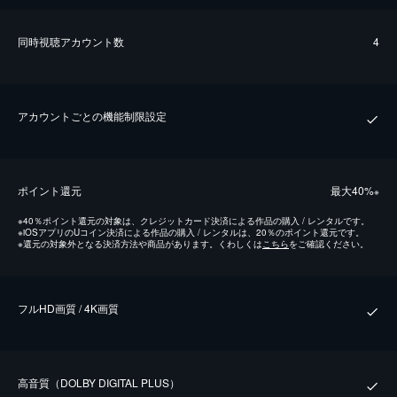
同時視聴アカウント数
4
アカウントごとの機能制限設定
ポイント還元
最⼤40%
※
※
40％ポイント還元の対象は、クレジットカード決済による作品の購入 / レンタルです。
※
iOSアプリのUコイン決済による作品の購入 / レンタルは、20％のポイント還元です。
※
還元の対象外となる決済方法や商品があります。くわしくは
こちら
をご確認ください。
フルHD画質 / 4K画質
⾼⾳質（DOLBY DIGITAL PLUS）