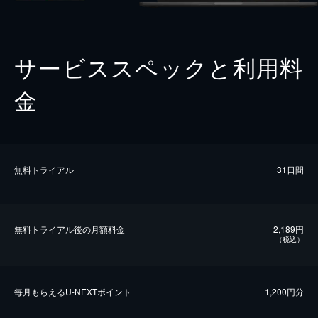
サービススペックと利用料
金
無料トライアル
31日間
無料トライアル後の⽉額料金
2,189円
（税込）
毎⽉もらえるU-NEXTポイント
1,200円分