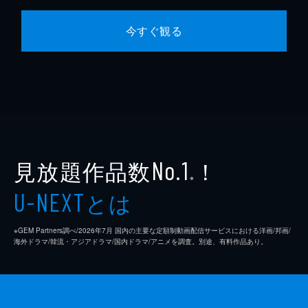
今すぐ観る
見放題作品数
！
No.1
※
とは
U-NEXT
※GEM Partners調べ/2026年7⽉ 国内の主要な定額制動画配信サービスにおける洋画/邦画/
海外ドラマ/韓流・アジアドラマ/国内ドラマ/アニメを調査。別途、有料作品あり。