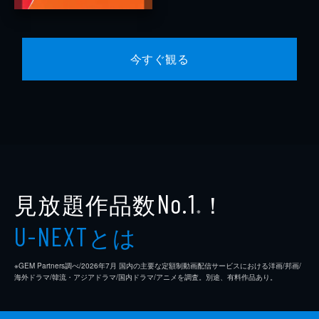
今すぐ観る
見放題作品数
！
No.1
※
とは
U-NEXT
※GEM Partners調べ/2026年7⽉ 国内の主要な定額制動画配信サービスにおける洋画/邦画/
海外ドラマ/韓流・アジアドラマ/国内ドラマ/アニメを調査。別途、有料作品あり。