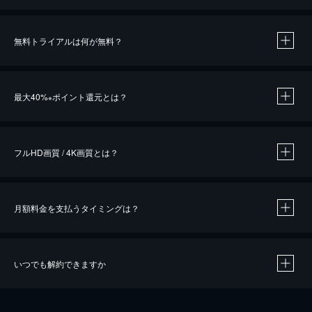
無料トライアルは何が無料？
※
最大40%
ポイント還元とは？
※
※
作品によって必要なポイントが異なります。
フルHD画質 / 4K画質とは？
月額料金を支払うタイミングは？
※
40％ポイント還元の対象は、クレジットカード決済による作品の購入 / レンタルです。
※
iOSアプリのUコイン決済による作品の購入 / レンタルは、20％のポイント還元です。
※
還元の対象外となる決済方法や商品があります。くわしくは
こちら
をご確認ください。
いつでも解約できますか