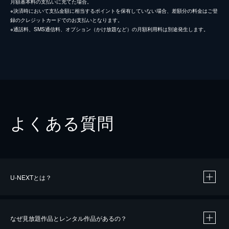
月額基本料の支払いに充てた場合。
※決済時において支払金額に相当するポイントを保有していない場合、差額分の料金はご登
録のクレジットカードでのお支払いとなります。
※通話料、SMS通信料、オプション（かけ放題など）の月額利用料は別途発生します。
よくある質問
U-NEXTとは？
なぜ見放題作品とレンタル作品があるの？