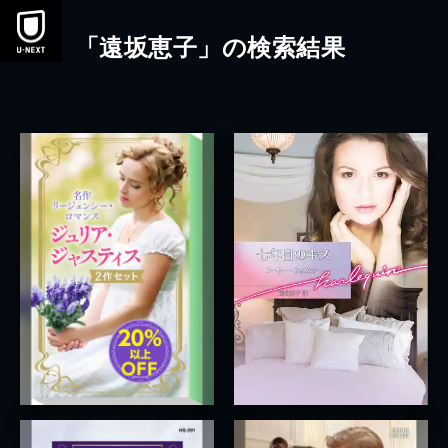
本文へスキップ
「遠坂恵子」の検索結果