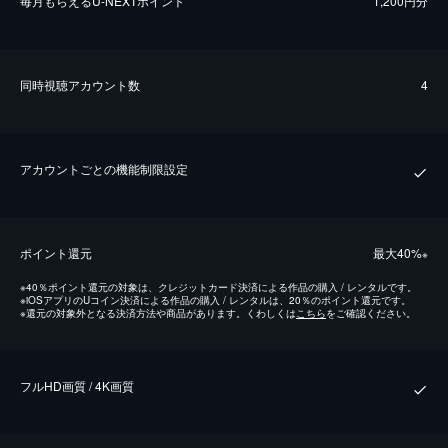
毎⽉もらえるU-NEXTポイント
1,200円分
同時視聴アカウント数
4
アカウントごとの機能制限設定
ポイント還元
最⼤40%
※
※
40％ポイント還元の対象は、クレジットカード決済による作品の購入 / レンタルです。
※
iOSアプリのUコイン決済による作品の購入 / レンタルは、20％のポイント還元です。
※
還元の対象外となる決済方法や商品があります。くわしくは
こちら
をご確認ください。
フルHD画質 / 4K画質