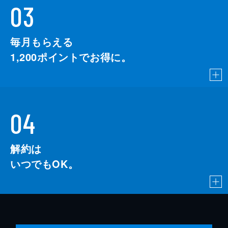
03
毎月もらえる
1,200
ポイントでお得に。
04
解約は
いつでもOK。