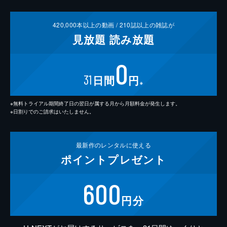
420,000
本以上の動画 /
210
誌以上の雑誌が
見放題
読み放題
0
31
日間
円
※
※無料トライアル期間終了日の翌日が属する月から月額料金が発生します。
※日割りでのご請求はいたしません。
最新作の
レンタルに使える
ポイント
プレゼント
600
円分