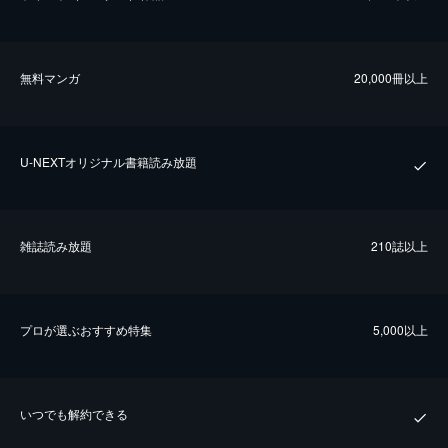
無料マンガ
20,000冊以上
U-NEXTオリジナル書籍読み放題
雑誌読み放題
210誌以上
プロが選ぶおすすめ特集
5,000以上
いつでも解約できる