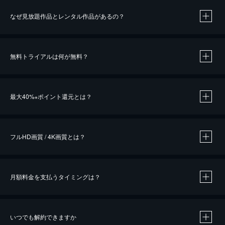
なぜ見放題作品とレンタル作品があるの？
無料トライアルは何が無料？
※
最大40%
ポイント還元とは？
※
※
作品によって必要なポイントが異なります。
フルHD画質 / 4K画質とは？
月額料金を支払うタイミングは？
※
40％ポイント還元の対象は、クレジットカード決済による作品の購入 / レンタルです。
※
iOSアプリのUコイン決済による作品の購入 / レンタルは、20％のポイント還元です。
※
還元の対象外となる決済方法や商品があります。くわしくは
こちら
をご確認ください。
いつでも解約できますか