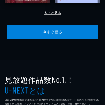
もっと見る
今すぐ観る
見放題作品数
！
No.1
※
とは
U-NEXT
※GEM Partners調べ/2026年7⽉ 国内の主要な定額制動画配信サービスにおける洋画/邦画/
海外ドラマ/韓流・アジアドラマ/国内ドラマ/アニメを調査。別途、有料作品あり。