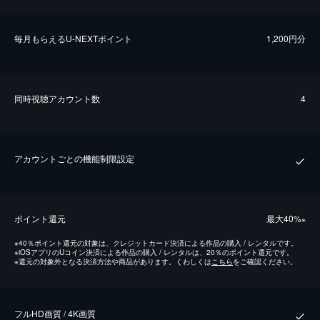
毎⽉もらえるU-NEXTポイント
1,200円分
同時視聴アカウント数
4
アカウントごとの機能制限設定
ポイント還元
最⼤40%
※
※
40％ポイント還元の対象は、クレジットカード決済による作品の購入 / レンタルです。
※
iOSアプリのUコイン決済による作品の購入 / レンタルは、20％のポイント還元です。
※
還元の対象外となる決済方法や商品があります。くわしくは
こちら
をご確認ください。
フルHD画質 / 4K画質