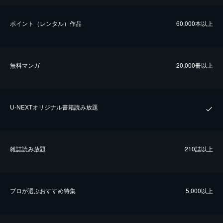
ポイント（レンタル）作品
60,000本以上
無料マンガ
20,000冊以上
U-NEXTオリジナル書籍読み放題
雑誌読み放題
210誌以上
プロが選ぶおすすめ特集
5,000以上