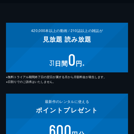
420,000
本以上の動画 /
210
誌以上の雑誌が
見放題
読み放題
0
31
日間
円
※
※無料トライアル期間終了日の翌日が属する月から月額料金が発生します。
※日割りでのご請求はいたしません。
最新作の
レンタルに使える
ポイント
プレゼント
600