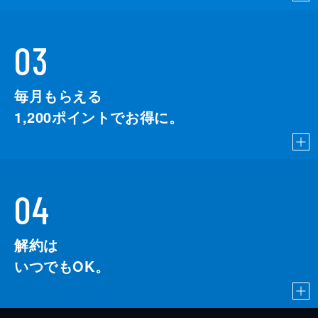
03
毎月もらえる
1,200
ポイントでお得に。
04
解約は
いつでもOK。