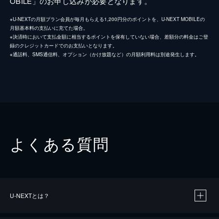
OBILE」のお申し込みが必要となります。
※U-NEXTの月額プラン会員が毎月もらえる1,200円分のポイントを、U-NEXT MOBILEの
月額基本料の支払いに充てた場合。
※決済時において支払金額に相当するポイントを保有していない場合、差額分の料金はご登
録のクレジットカードでのお支払いとなります。
※通話料、SMS通信料、オプション（かけ放題など）の月額利用料は別途発生します。
よくある質問
U-NEXTとは？