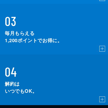
03
毎月もらえる
1,200
ポイントでお得に。
04
解約は
いつでもOK。