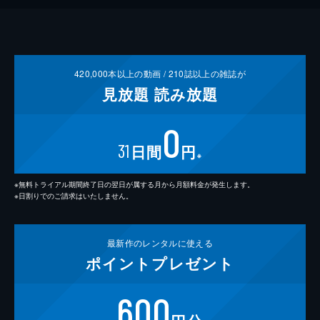
420,000
本以上の動画 /
210
誌以上の雑誌が
見放題
読み放題
0
31
日間
円
※
※無料トライアル期間終了日の翌日が属する月から月額料金が発生します。
※日割りでのご請求はいたしません。
最新作の
レンタルに使える
ポイント
プレゼント
600