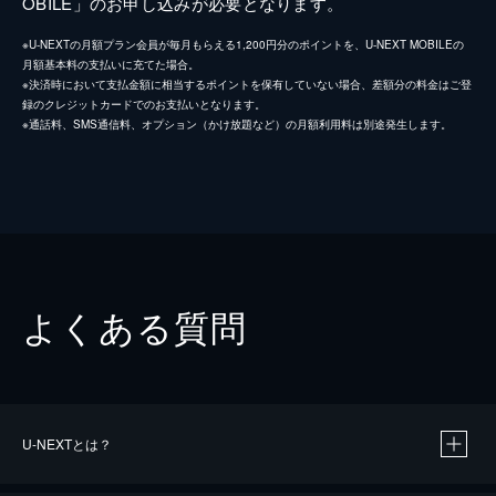
OBILE」のお申し込みが必要となります。
※U-NEXTの月額プラン会員が毎月もらえる1,200円分のポイントを、U-NEXT MOBILEの
月額基本料の支払いに充てた場合。
※決済時において支払金額に相当するポイントを保有していない場合、差額分の料金はご登
録のクレジットカードでのお支払いとなります。
※通話料、SMS通信料、オプション（かけ放題など）の月額利用料は別途発生します。
よくある質問
U-NEXTとは？