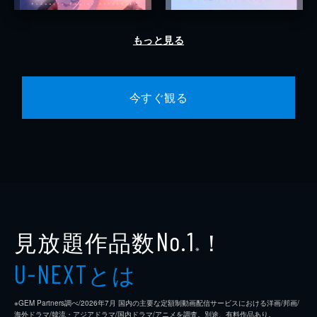
もっと見る
今すぐ観る
見放題作品数
！
No.1
※
とは
U-NEXT
※GEM Partners調べ/2026年7⽉ 国内の主要な定額制動画配信サービスにおける洋画/邦画/
海外ドラマ/韓流・アジアドラマ/国内ドラマ/アニメを調査。別途、有料作品あり。