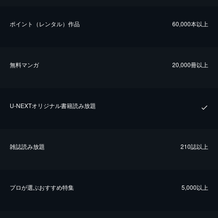
ポイント（レンタル）作品
60,000本以上
無料マンガ
20,000冊以上
U-NEXTオリジナル書籍読み放題
雑誌読み放題
210誌以上
プロが選ぶおすすめ特集
5,000以上