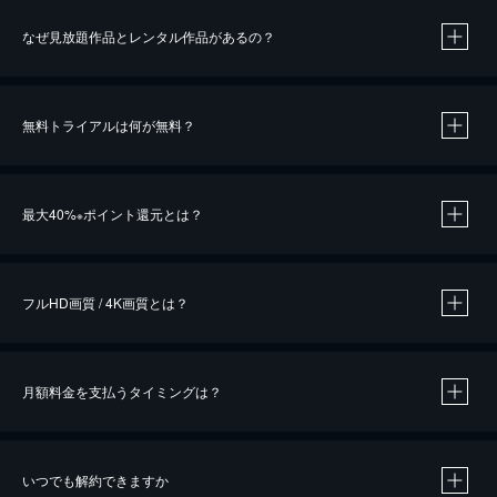
なぜ見放題作品とレンタル作品があるの？
無料トライアルは何が無料？
※
最大40%
ポイント還元とは？
※
※
作品によって必要なポイントが異なります。
フルHD画質 / 4K画質とは？
月額料金を支払うタイミングは？
※
40％ポイント還元の対象は、クレジットカード決済による作品の購入 / レンタルです。
※
iOSアプリのUコイン決済による作品の購入 / レンタルは、20％のポイント還元です。
※
還元の対象外となる決済方法や商品があります。くわしくは
こちら
をご確認ください。
いつでも解約できますか