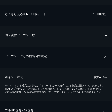
毎⽉もらえるU-NEXTポイント
1,200円分
同時視聴アカウント数
4
アカウントごとの機能制限設定
ポイント還元
最⼤40%
※
※
40％ポイント還元の対象は、クレジットカード決済による作品の購入 / レンタルです。
※
iOSアプリのUコイン決済による作品の購入 / レンタルは、20％のポイント還元です。
※
還元の対象外となる決済方法や商品があります。くわしくは
こちら
をご確認ください。
フルHD画質 / 4K画質