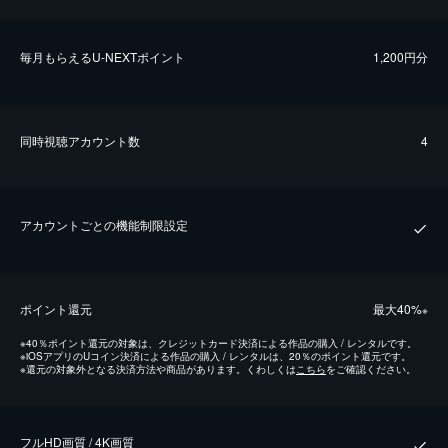
毎⽉もらえるU-NEXTポイント
1,200円分
同時視聴アカウント数
4
アカウントごとの機能制限設定
ポイント還元
最⼤40%
※
※
40％ポイント還元の対象は、クレジットカード決済による作品の購入 / レンタルです。
※
iOSアプリのUコイン決済による作品の購入 / レンタルは、20％のポイント還元です。
※
還元の対象外となる決済方法や商品があります。くわしくは
こちら
をご確認ください。
フルHD画質 / 4K画質