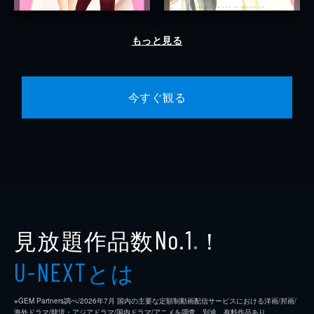
もっと見る
今すぐ観る
見放題作品数
！
No.1
※
とは
U-NEXT
※GEM Partners調べ/2026年7⽉ 国内の主要な定額制動画配信サービスにおける洋画/邦画/
海外ドラマ/韓流・アジアドラマ/国内ドラマ/アニメを調査。別途、有料作品あり。