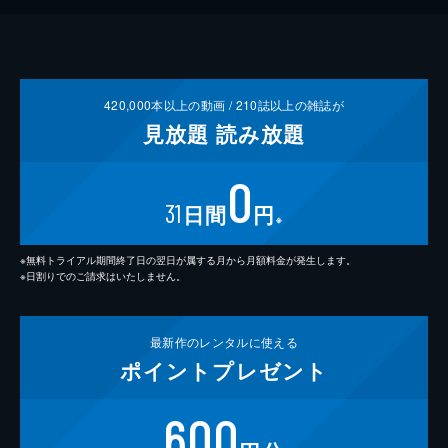
420,000
本以上の動画 /
210
誌以上の雑誌が
見放題
読み放題
0
31
日間
円
※
※無料トライアル期間終了日の翌日が属する月から月額料金が発生します。
※日割りでのご請求はいたしません。
最新作の
レンタルに使える
ポイント
プレゼント
600