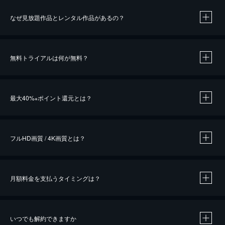
なぜ見放題作品とレンタル作品があるの？
無料トライアルは何が無料？
※
最大40%
ポイント還元とは？
※
※
作品によって必要なポイントが異なります。
フルHD画質 / 4K画質とは？
月額料金を支払うタイミングは？
※
40％ポイント還元の対象は、クレジットカード決済による作品の購入 / レンタルです。
※
iOSアプリのUコイン決済による作品の購入 / レンタルは、20％のポイント還元です。
※
還元の対象外となる決済方法や商品があります。くわしくは
こちら
をご確認ください。
いつでも解約できますか