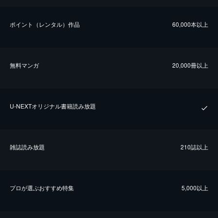
ポイント（レンタル）作品
60,000本以上
無料マンガ
20,000冊以上
U-NEXTオリジナル書籍読み放題
雑誌読み放題
210誌以上
プロが選ぶおすすめ特集
5,000以上