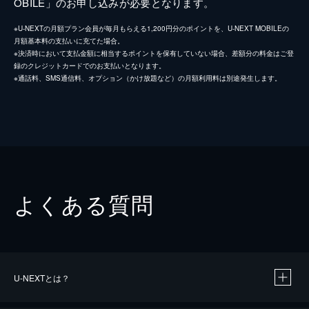
OBILE」のお申し込みが必要となります。
※U-NEXTの月額プラン会員が毎月もらえる1,200円分のポイントを、U-NEXT MOBILEの
月額基本料の支払いに充てた場合。
※決済時において支払金額に相当するポイントを保有していない場合、差額分の料金はご登
録のクレジットカードでのお支払いとなります。
※通話料、SMS通信料、オプション（かけ放題など）の月額利用料は別途発生します。
よくある質問
U-NEXTとは？