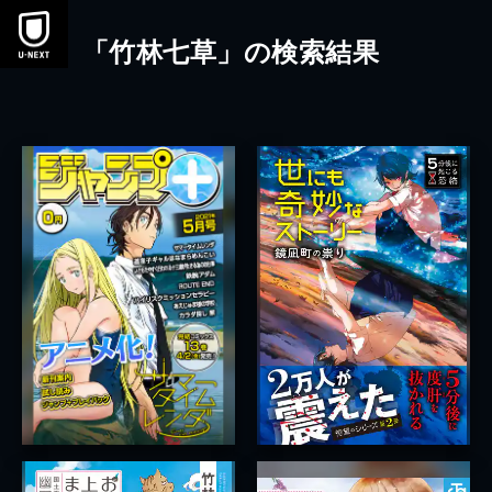
本文へスキップ
「竹林七草」の検索結果