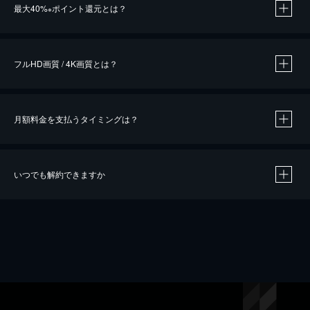
最大40%
ポイント還元とは？
※
※
作品によって必要なポイントが異なります。
フルHD画質 / 4K画質とは？
月額料金を支払うタイミングは？
※
40％ポイント還元の対象は、クレジットカード決済による作品の購入 / レンタルです。
※
iOSアプリのUコイン決済による作品の購入 / レンタルは、20％のポイント還元です。
※
還元の対象外となる決済方法や商品があります。くわしくは
こちら
をご確認ください。
いつでも解約できますか
こちら