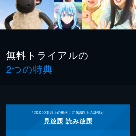
無料トライアルの
2つの特典
420,000
本以上の動画 /
210
誌以上の雑誌が
見放題
読み放題