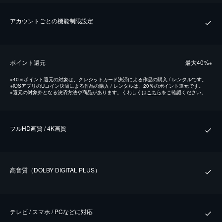
アカウントごとの機能制限設定
ポイント還元
最⼤40%
※
※
40％ポイント還元の対象は、クレジットカード決済による作品の購入 / レンタルです。
※
iOSアプリのUコイン決済による作品の購入 / レンタルは、20％のポイント還元です。
※
還元の対象外となる決済方法や商品があります。くわしくは
こちら
をご確認ください。
フルHD画質 / 4K画質
⾼⾳質（DOLBY DIGITAL PLUS）
テレビ / スマホ / PCなどに対応