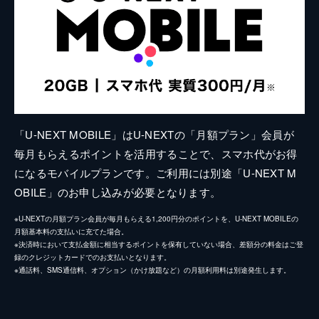
「U-NEXT MOBILE」はU-NEXTの「月額プラン」会員が
毎月もらえるポイントを活用することで、スマホ代がお得
になるモバイルプランです。ご利用には別途「U-NEXT M
OBILE」のお申し込みが必要となります。
※U-NEXTの月額プラン会員が毎月もらえる1,200円分のポイントを、U-NEXT MOBILEの
月額基本料の支払いに充てた場合。
※決済時において支払金額に相当するポイントを保有していない場合、差額分の料金はご登
録のクレジットカードでのお支払いとなります。
※通話料、SMS通信料、オプション（かけ放題など）の月額利用料は別途発生します。