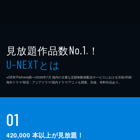
見放題作品数
！
No.1
※
とは
U-NEXT
※GEM Partners調べ/2026年7⽉ 国内の主要な定額制動画配信サービスにおける洋画/邦画/
海外ドラマ/韓流・アジアドラマ/国内ドラマ/アニメを調査。別途、有料作品あり。
01
420,000
本以上が見放題！