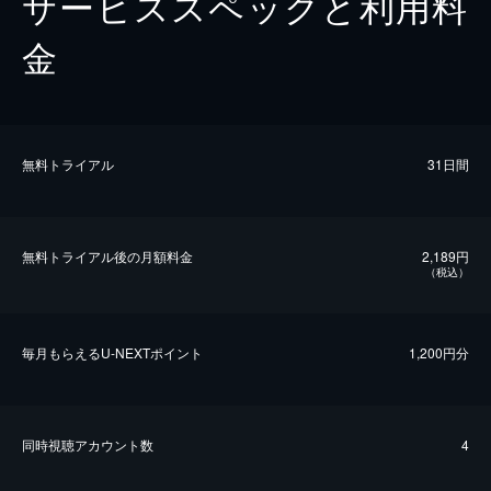
サービススペックと利用料
金
無料トライアル
31日間
無料トライアル後の⽉額料金
2,189円
（税込）
毎⽉もらえるU-NEXTポイント
1,200円分
同時視聴アカウント数
4