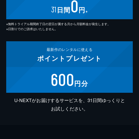
0
31
日間
円
※
※無料トライアル期間終了日の翌日が属する月から月額料金が発生します。
※日割りでのご請求はいたしません。
最新作の
レンタルに使える
ポイント
プレゼント
600
円分
U-NEXTがお届けするサービスを、31日間ゆっくりと
お試しください。