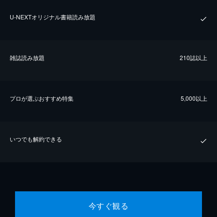
U-NEXTオリジナル書籍読み放題
雑誌読み放題
210誌以上
プロが選ぶおすすめ特集
5,000以上
いつでも解約できる
今すぐ観る