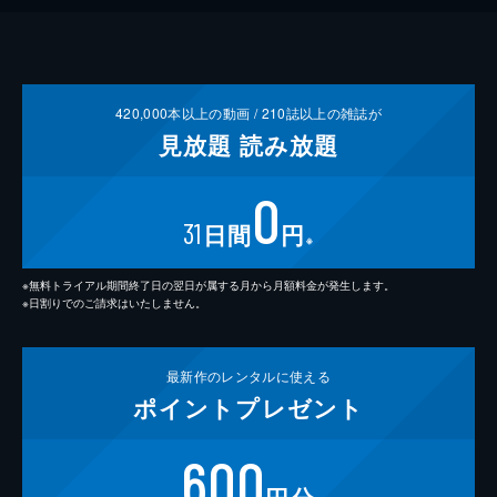
420,000
本以上の動画 /
210
誌以上の雑誌が
見放題
読み放題
0
31
日間
円
※
※無料トライアル期間終了日の翌日が属する月から月額料金が発生します。
※日割りでのご請求はいたしません。
最新作の
レンタルに使える
ポイント
プレゼント
600
円分