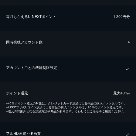
毎⽉もらえるU-NEXTポイント
1,200円分
同時視聴アカウント数
4
アカウントごとの機能制限設定
ポイント還元
最⼤40%
※
※
40％ポイント還元の対象は、クレジットカード決済による作品の購入 / レンタルです。
※
iOSアプリのUコイン決済による作品の購入 / レンタルは、20％のポイント還元です。
※
還元の対象外となる決済方法や商品があります。くわしくは
こちら
をご確認ください。
フルHD画質 / 4K画質