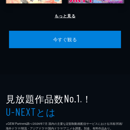
もっと見る
今すぐ観る
見放題作品数
！
No.1
※
とは
U-NEXT
※GEM Partners調べ/2026年7⽉ 国内の主要な定額制動画配信サービスにおける洋画/邦画/
海外ドラマ/韓流・アジアドラマ/国内ドラマ/アニメを調査。別途、有料作品あり。