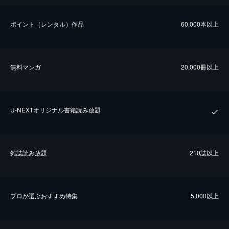
ポイント（レンタル）作品
60,000本以上
無料マンガ
20,000冊以上
U-NEXTオリジナル書籍読み放題
雑誌読み放題
210誌以上
プロが選ぶおすすめ特集
5,000以上