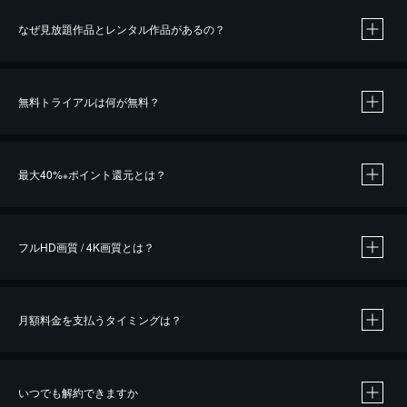
なぜ見放題作品とレンタル作品があるの？
無料トライアルは何が無料？
※
最大40%
ポイント還元とは？
※
※
作品によって必要なポイントが異なります。
フルHD画質 / 4K画質とは？
月額料金を支払うタイミングは？
※
40％ポイント還元の対象は、クレジットカード決済による作品の購入 / レンタルです。
※
iOSアプリのUコイン決済による作品の購入 / レンタルは、20％のポイント還元です。
※
還元の対象外となる決済方法や商品があります。くわしくは
こちら
をご確認ください。
いつでも解約できますか