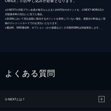
OBILE」のお申し込みが必要となります。
※U-NEXTの月額プラン会員が毎月もらえる1,200円分のポイントを、U-NEXT MOBILEの
月額基本料の支払いに充てた場合。
※決済時において支払金額に相当するポイントを保有していない場合、差額分の料金はご登
録のクレジットカードでのお支払いとなります。
※通話料、SMS通信料、オプション（かけ放題など）の月額利用料は別途発生します。
よくある質問
U-NEXTとは？