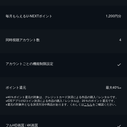
毎⽉もらえるU-NEXTポイント
1,200円分
同時視聴アカウント数
4
アカウントごとの機能制限設定
ポイント還元
最⼤40%
※
※
40％ポイント還元の対象は、クレジットカード決済による作品の購入 / レンタルです。
※
iOSアプリのUコイン決済による作品の購入 / レンタルは、20％のポイント還元です。
※
還元の対象外となる決済方法や商品があります。くわしくは
こちら
をご確認ください。
フルHD画質 / 4K画質