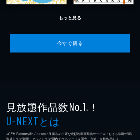
もっと見る
今すぐ観る
見放題作品数
！
No.1
※
とは
U-NEXT
※GEM Partners調べ/2026年7⽉ 国内の主要な定額制動画配信サービスにおける洋画/邦画/
海外ドラマ/韓流・アジアドラマ/国内ドラマ/アニメを調査。別途、有料作品あり。