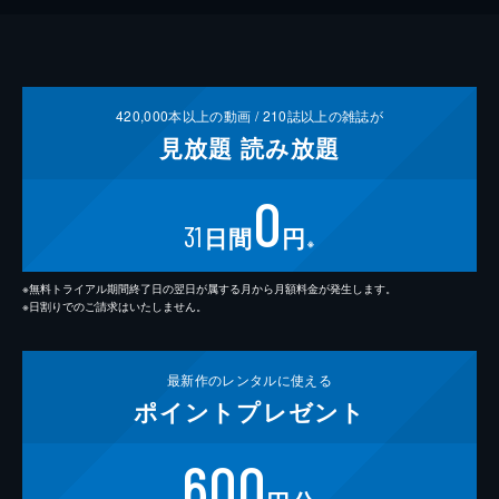
420,000
本以上の動画 /
210
誌以上の雑誌が
見放題
読み放題
0
31
日間
円
※
※無料トライアル期間終了日の翌日が属する月から月額料金が発生します。
※日割りでのご請求はいたしません。
最新作の
レンタルに使える
ポイント
プレゼント
600