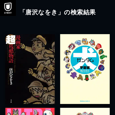
本文へスキップ
「唐沢なをき」の検索結果