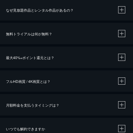
なぜ見放題作品とレンタル作品があるの？
無料トライアルは何が無料？
※
最大40%
ポイント還元とは？
※
※
作品によって必要なポイントが異なります。
フルHD画質 / 4K画質とは？
月額料金を支払うタイミングは？
※
40％ポイント還元の対象は、クレジットカード決済による作品の購入 / レンタルです。
※
iOSアプリのUコイン決済による作品の購入 / レンタルは、20％のポイント還元です。
※
還元の対象外となる決済方法や商品があります。くわしくは
こちら
をご確認ください。
いつでも解約できますか