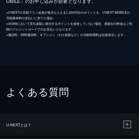
OBILE」のお申し込みが必要となります。
※U-NEXTの月額プラン会員が毎月もらえる1,200円分のポイントを、U-NEXT MOBILEの
月額基本料の支払いに充てた場合。
※決済時において支払金額に相当するポイントを保有していない場合、差額分の料金はご登
録のクレジットカードでのお支払いとなります。
※通話料、SMS通信料、オプション（かけ放題など）の月額利用料は別途発生します。
よくある質問
U-NEXTとは？