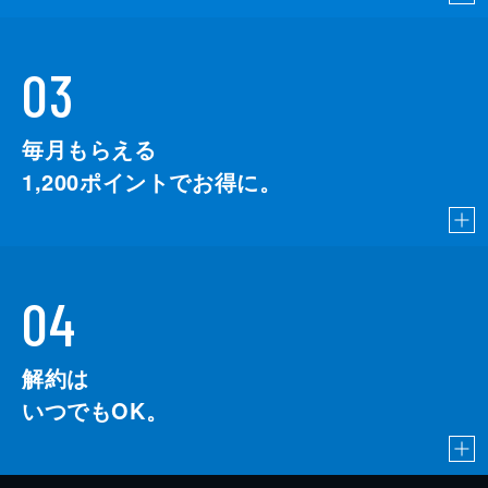
03
毎月もらえる
1,200
ポイントでお得に。
04
解約は
いつでもOK。