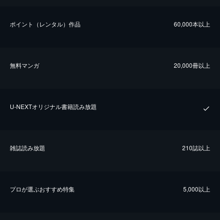
ポイント（レンタル）作品
60,000本以上
無料マンガ
20,000冊以上
U-NEXTオリジナル書籍読み放題
雑誌読み放題
210誌以上
プロが選ぶおすすめ特集
5,000以上