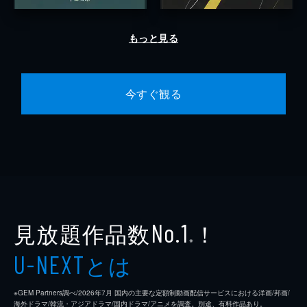
もっと見る
今すぐ観る
見放題作品数
！
No.1
※
とは
U-NEXT
※GEM Partners調べ/2026年7⽉ 国内の主要な定額制動画配信サービスにおける洋画/邦画/
海外ドラマ/韓流・アジアドラマ/国内ドラマ/アニメを調査。別途、有料作品あり。