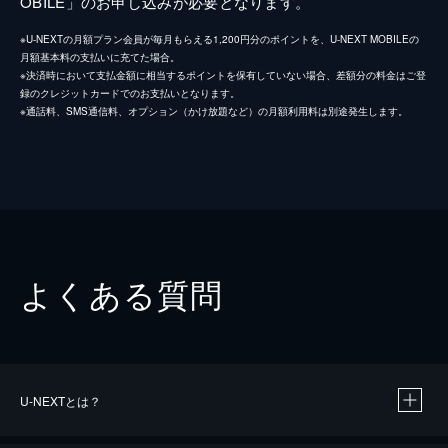
OBILE」のお申し込みが必要となります。
※U-NEXTの月額プラン会員が毎月もらえる1,200円分のポイントを、U-NEXT MOBILEの
月額基本料の支払いに充てた場合。
※決済時において支払金額に相当するポイントを保有していない場合、差額分の料金はご登
録のクレジットカードでのお支払いとなります。
※通話料、SMS通信料、オプション（かけ放題など）の月額利用料は別途発生します。
よくある質問
U-NEXTとは？