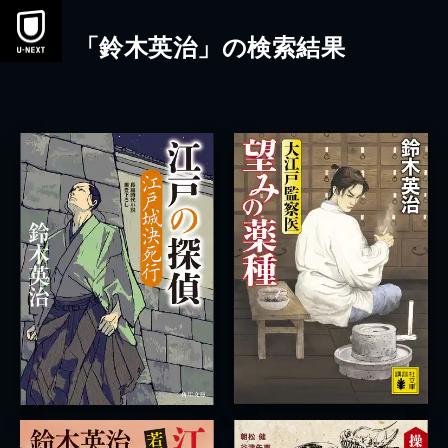
本文へスキップ
「鈴木英治」の検索結果