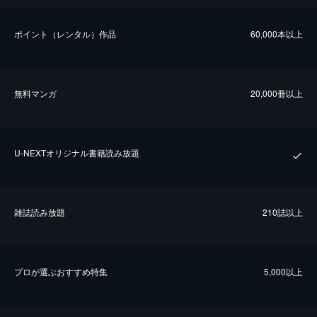
ポイント（レンタル）作品
60,000本以上
無料マンガ
20,000冊以上
U-NEXTオリジナル書籍読み放題
雑誌読み放題
210誌以上
プロが選ぶおすすめ特集
5,000以上