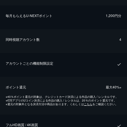
毎⽉もらえるU-NEXTポイント
1,200円分
同時視聴アカウント数
4
アカウントごとの機能制限設定
ポイント還元
最⼤40%
※
※
40％ポイント還元の対象は、クレジットカード決済による作品の購入 / レンタルです。
※
iOSアプリのUコイン決済による作品の購入 / レンタルは、20％のポイント還元です。
※
還元の対象外となる決済方法や商品があります。くわしくは
こちら
をご確認ください。
フルHD画質 / 4K画質