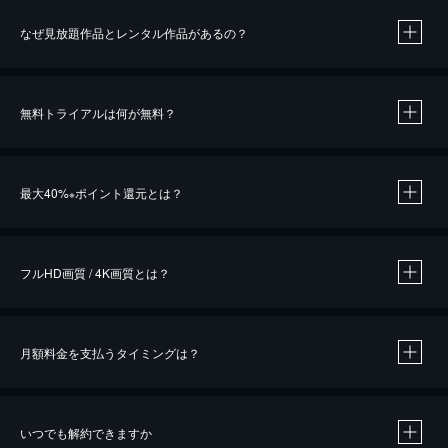
なぜ見放題作品とレンタル作品があるの？
無料トライアルは何が無料？
※
最大40%
ポイント還元とは？
※
※
作品によって必要なポイントが異なります。
フルHD画質 / 4K画質とは？
月額料金を支払うタイミングは？
※
40％ポイント還元の対象は、クレジットカード決済による作品の購入 / レンタルです。
※
iOSアプリのUコイン決済による作品の購入 / レンタルは、20％のポイント還元です。
※
還元の対象外となる決済方法や商品があります。くわしくは
こちら
をご確認ください。
いつでも解約できますか