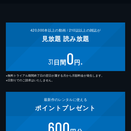
420,000
本以上の動画 /
210
誌以上の雑誌が
見放題
読み放題
0
31
日間
円
※
※無料トライアル期間終了日の翌日が属する月から月額料金が発生します。
※日割りでのご請求はいたしません。
最新作の
レンタルに使える
ポイント
プレゼント
600