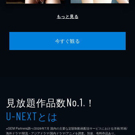
もっと見る
今すぐ観る
見放題作品数
！
No.1
※
とは
U-NEXT
※GEM Partners調べ/2026年7⽉ 国内の主要な定額制動画配信サービスにおける洋画/邦画/
海外ドラマ/韓流・アジアドラマ/国内ドラマ/アニメを調査。別途、有料作品あり。