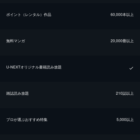
ポイント（レンタル）作品
60,000本以上
無料マンガ
20,000冊以上
U-NEXTオリジナル書籍読み放題
雑誌読み放題
210誌以上
プロが選ぶおすすめ特集
5,000以上