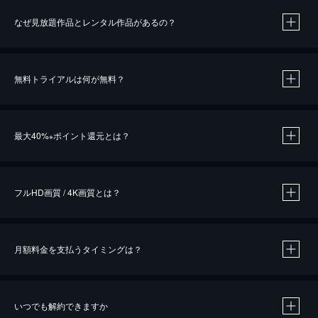
なぜ見放題作品とレンタル作品があるの？
無料トライアルは何が無料？
※
最大40%
ポイント還元とは？
※
※
作品によって必要なポイントが異なります。
フルHD画質 / 4K画質とは？
月額料金を支払うタイミングは？
※
40％ポイント還元の対象は、クレジットカード決済による作品の購入 / レンタルです。
※
iOSアプリのUコイン決済による作品の購入 / レンタルは、20％のポイント還元です。
※
還元の対象外となる決済方法や商品があります。くわしくは
こちら
をご確認ください。
いつでも解約できますか