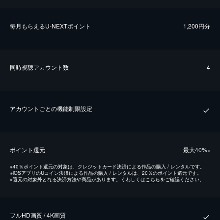
毎⽉もらえるU-NEXTポイント
1,200円分
同時視聴アカウント数
4
アカウントごとの機能制限設定
ポイント還元
最⼤40%
※
※
40％ポイント還元の対象は、クレジットカード決済による作品の購入 / レンタルです。
※
iOSアプリのUコイン決済による作品の購入 / レンタルは、20％のポイント還元です。
※
還元の対象外となる決済方法や商品があります。くわしくは
こちら
をご確認ください。
フルHD画質 / 4K画質