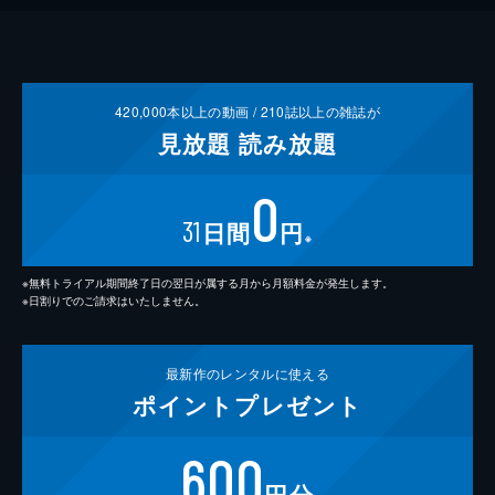
420,000
本以上の動画 /
210
誌以上の雑誌が
見放題
読み放題
0
31
日間
円
※
※無料トライアル期間終了日の翌日が属する月から月額料金が発生します。
※日割りでのご請求はいたしません。
最新作の
レンタルに使える
ポイント
プレゼント
600
円分