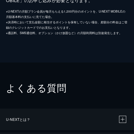
OBILE」のお申し込みが必要となります。
※U-NEXTの月額プラン会員が毎月もらえる1,200円分のポイントを、U-NEXT MOBILEの
月額基本料の支払いに充てた場合。
※決済時において支払金額に相当するポイントを保有していない場合、差額分の料金はご登
録のクレジットカードでのお支払いとなります。
※通話料、SMS通信料、オプション（かけ放題など）の月額利用料は別途発生します。
よくある質問
U-NEXTとは？