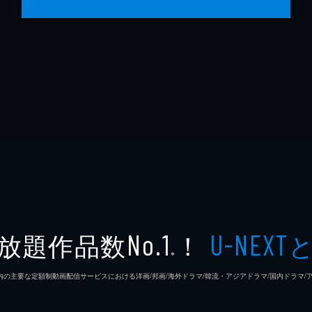
放題作品数
！
No.1
U-NEXT
※
26年7⽉ 国内の主要な定額制動画配信サービスにおける洋画/邦画/海外ドラマ/韓流・アジアドラマ/国内ドラ