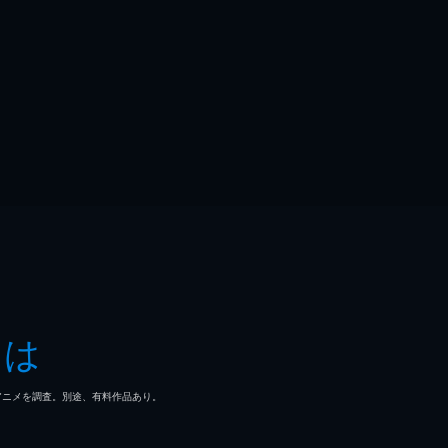
とは
マ/アニメを調査。別途、有料作品あり。