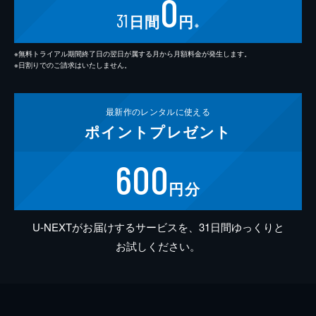
0
31
日間
円
※
※無料トライアル期間終了日の翌日が属する月から月額料金が発生します。
※日割りでのご請求はいたしません。
最新作の
レンタルに使える
ポイント
プレゼント
600
円分
U-NEXTがお届けするサービスを、31日間ゆっくりと
お試しください。