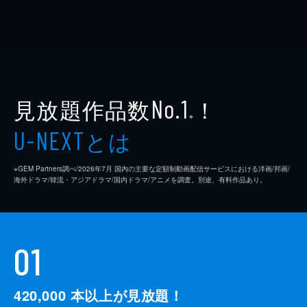
見放題作品数
！
No.1
※
とは
U-NEXT
※GEM Partners調べ/2026年7⽉ 国内の主要な定額制動画配信サービスにおける洋画/邦画/
海外ドラマ/韓流・アジアドラマ/国内ドラマ/アニメを調査。別途、有料作品あり。
01
420,000
本以上が見放題！