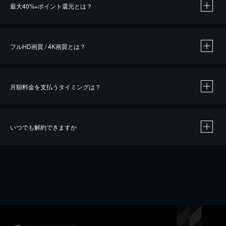
最大40%
ポイント還元とは？
※
※
作品によって必要なポイントが異なります。
フルHD画質 / 4K画質とは？
月額料金を支払うタイミングは？
※
40％ポイント還元の対象は、クレジットカード決済による作品の購入 / レンタルです。
※
iOSアプリのUコイン決済による作品の購入 / レンタルは、20％のポイント還元です。
※
還元の対象外となる決済方法や商品があります。くわしくは
こちら
をご確認ください。
いつでも解約できますか
こちら