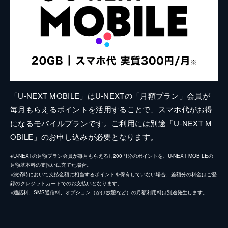
「U-NEXT MOBILE」はU-NEXTの「月額プラン」会員が
毎月もらえるポイントを活用することで、スマホ代がお得
になるモバイルプランです。ご利用には別途「U-NEXT M
OBILE」のお申し込みが必要となります。
※U-NEXTの月額プラン会員が毎月もらえる1,200円分のポイントを、U-NEXT MOBILEの
月額基本料の支払いに充てた場合。
※決済時において支払金額に相当するポイントを保有していない場合、差額分の料金はご登
録のクレジットカードでのお支払いとなります。
※通話料、SMS通信料、オプション（かけ放題など）の月額利用料は別途発生します。