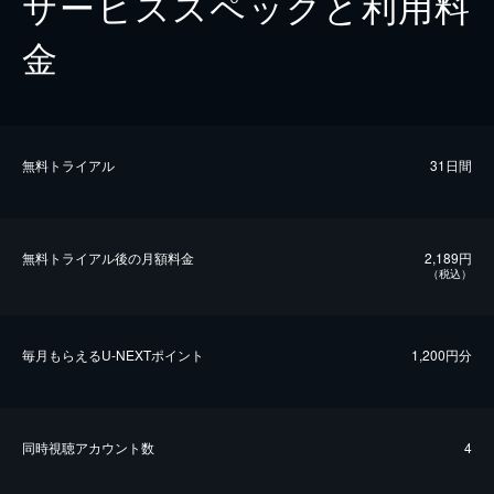
サービススペックと利用料
金
無料トライアル
31日間
無料トライアル後の⽉額料金
2,189円
（税込）
毎⽉もらえるU-NEXTポイント
1,200円分
同時視聴アカウント数
4