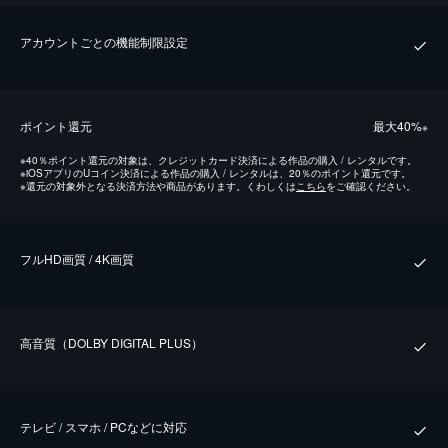
アカウントごとの機能制限設定
ポイント還元
最⼤40%
※
※
40％ポイント還元の対象は、クレジットカード決済による作品の購入 / レンタルです。
※
iOSアプリのUコイン決済による作品の購入 / レンタルは、20％のポイント還元です。
※
還元の対象外となる決済方法や商品があります。くわしくは
こちら
をご確認ください。
フルHD画質 / 4K画質
⾼⾳質（DOLBY DIGITAL PLUS）
テレビ / スマホ / PCなどに対応