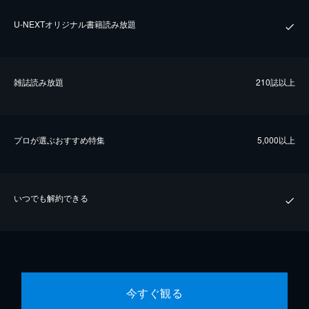
U-NEXTオリジナル書籍読み放題
雑誌読み放題
210誌以上
プロが選ぶおすすめ特集
5,000以上
いつでも解約できる
今すぐ観る