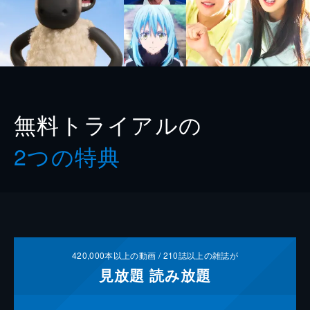
無料トライアルの
2つの特典
420,000
本以上の動画 /
210
誌以上の雑誌が
見放題
読み放題