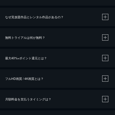
なぜ見放題作品とレンタル作品があるの？
無料トライアルは何が無料？
※
最大40%
ポイント還元とは？
※
※
作品によって必要なポイントが異なります。
フルHD画質 / 4K画質とは？
月額料金を支払うタイミングは？
※
40％ポイント還元の対象は、クレジットカード決済による作品の購入 / レンタルです。
※
iOSアプリのUコイン決済による作品の購入 / レンタルは、20％のポイント還元です。
※
還元の対象外となる決済方法や商品があります。くわしくは
こちら
をご確認ください。