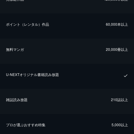
ポイント（レンタル）作品
60,000本以上
無料マンガ
20,000冊以上
U-NEXTオリジナル書籍読み放題
雑誌読み放題
210誌以上
プロが選ぶおすすめ特集
5,000以上