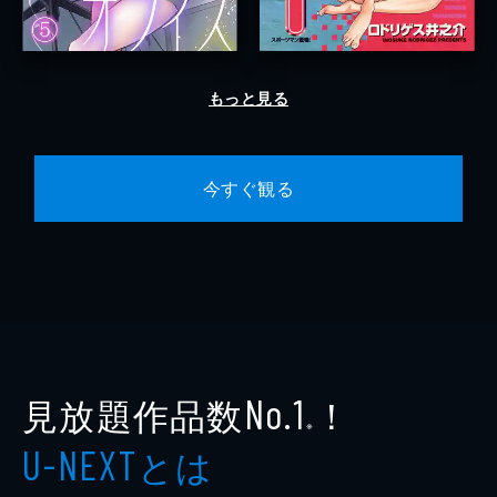
もっと見る
今すぐ観る
見放題作品数
！
No.1
※
とは
U-NEXT