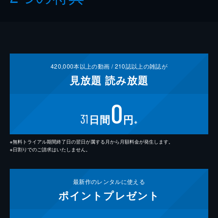
420,000
本以上の動画 /
210
誌以上の雑誌が
見放題
読み放題
0
31
日間
円
※
※無料トライアル期間終了日の翌日が属する月から月額料金が発生します。
※日割りでのご請求はいたしません。
最新作の
レンタルに使える
ポイント
プレゼント