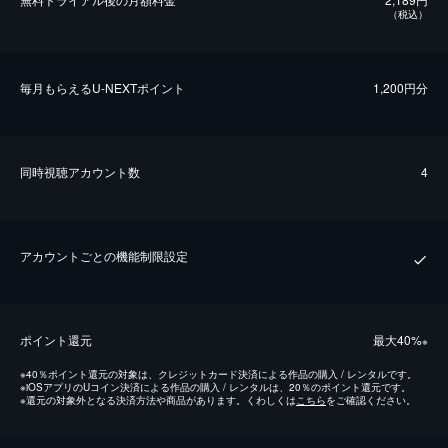
（税込）
毎⽉もらえるU-NEXTポイント
1,200円分
同時視聴アカウント数
4
アカウントごとの機能制限設定
ポイント還元
最⼤40%
※
※
40％ポイント還元の対象は、クレジットカード決済による作品の購入 / レンタルです。
※
iOSアプリのUコイン決済による作品の購入 / レンタルは、20％のポイント還元です。
※
還元の対象外となる決済方法や商品があります。くわしくは
こちら
をご確認ください。