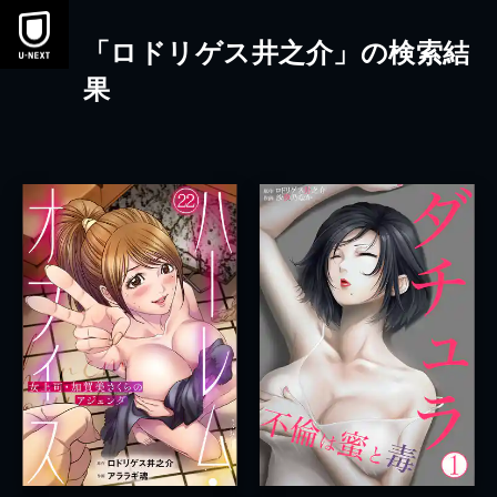
本文へスキップ
「ロドリゲス井之介」の検索結
果