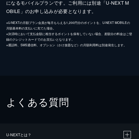
になるモバイルプランです。ご利用には別途「U-NEXT M
OBILE」のお申し込みが必要となります。
※U-NEXTの月額プラン会員が毎月もらえる1,200円分のポイントを、U-NEXT MOBILEの
月額基本料の支払いに充てた場合。
※決済時において支払金額に相当するポイントを保有していない場合、差額分の料金はご登
録のクレジットカードでのお支払いとなります。
※通話料、SMS通信料、オプション（かけ放題など）の月額利用料は別途発生します。
よくある質問
U-NEXTとは？