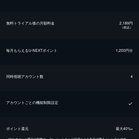
無料トライアル後の⽉額料金
2,189円
（税込）
毎⽉もらえるU-NEXTポイント
1,200円分
同時視聴アカウント数
4
アカウントごとの機能制限設定
ポイント還元
最⼤40%
※
※
40％ポイント還元の対象は、クレジットカード決済による作品の購入 / レンタルです。