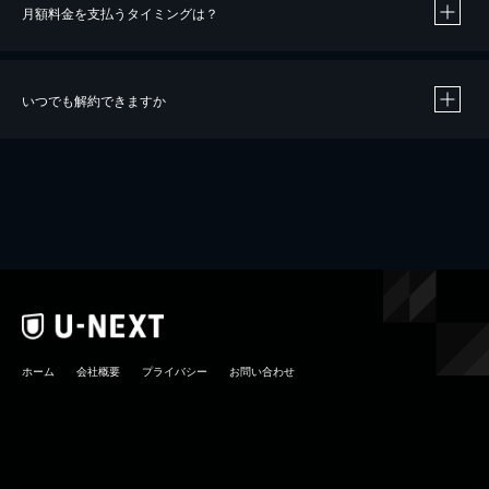
月額料金を支払うタイミングは？
※
40％ポイント還元の対象は、クレジットカード決済による作品の購入 / レンタルです。
※
iOSアプリのUコイン決済による作品の購入 / レンタルは、20％のポイント還元です。
※
還元の対象外となる決済方法や商品があります。くわしくは
こちら
をご確認ください。
いつでも解約できますか
こちら
ホーム
会社概要
プライバシー
お問い合わせ