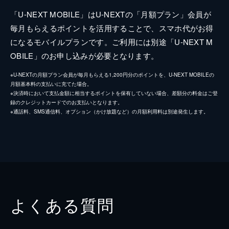
「U-NEXT MOBILE」はU-NEXTの「月額プラン」会員が
毎月もらえるポイントを活用することで、スマホ代がお得
になるモバイルプランです。ご利用には別途「U-NEXT M
OBILE」のお申し込みが必要となります。
※U-NEXTの月額プラン会員が毎月もらえる1,200円分のポイントを、U-NEXT MOBILEの
月額基本料の支払いに充てた場合。
※決済時において支払金額に相当するポイントを保有していない場合、差額分の料金はご登
録のクレジットカードでのお支払いとなります。
※通話料、SMS通信料、オプション（かけ放題など）の月額利用料は別途発生します。
よくある質問