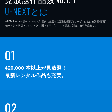
※
とは
U-NEXT
※GEM Partners調べ/2026年7⽉ 国内の主要な定額制動画配信サービスにおける洋画/邦画/
海外ドラマ/韓流・アジアドラマ/国内ドラマ/アニメを調査。別途、有料作品あり。
01
420,000
本以上が見放題！
最新レンタル作品も充実。
02