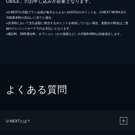
OBILE」のお申し込みが必要となります。
※U-NEXTの月額プラン会員が毎月もらえる1,200円分のポイントを、U-NEXT MOBILEの
月額基本料の支払いに充てた場合。
※決済時において支払金額に相当するポイントを保有していない場合、差額分の料金はご登
録のクレジットカードでのお支払いとなります。
※通話料、SMS通信料、オプション（かけ放題など）の月額利用料は別途発生します。
よくある質問
U-NEXTとは？