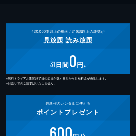
420,000
本以上の動画 /
210
誌以上の雑誌が
見放題
読み放題
0
31
日間
円
※
※無料トライアル期間終了日の翌日が属する月から月額料金が発生します。
※日割りでのご請求はいたしません。
最新作の
レンタルに使える
ポイント
プレゼント
600