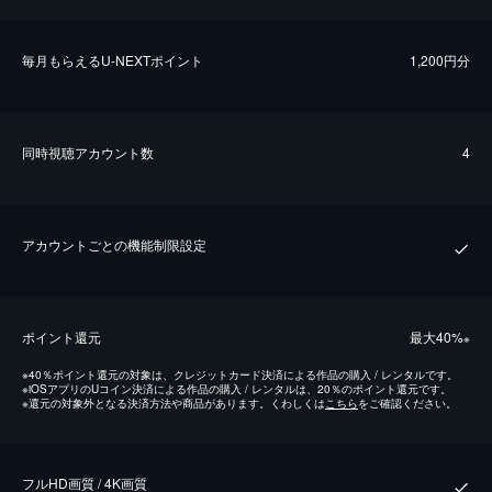
毎⽉もらえるU-NEXTポイント
1,200円分
同時視聴アカウント数
4
アカウントごとの機能制限設定
ポイント還元
最⼤40%
※
※
40％ポイント還元の対象は、クレジットカード決済による作品の購入 / レンタルです。
※
iOSアプリのUコイン決済による作品の購入 / レンタルは、20％のポイント還元です。
※
還元の対象外となる決済方法や商品があります。くわしくは
こちら
をご確認ください。
フルHD画質 / 4K画質