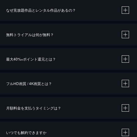
なぜ見放題作品とレンタル作品があるの？
無料トライアルは何が無料？
※
最大40%
ポイント還元とは？
※
※
作品によって必要なポイントが異なります。
フルHD画質 / 4K画質とは？
月額料金を支払うタイミングは？
※
40％ポイント還元の対象は、クレジットカード決済による作品の購入 / レンタルです。
※
iOSアプリのUコイン決済による作品の購入 / レンタルは、20％のポイント還元です。
※
還元の対象外となる決済方法や商品があります。くわしくは
こちら
をご確認ください。
いつでも解約できますか