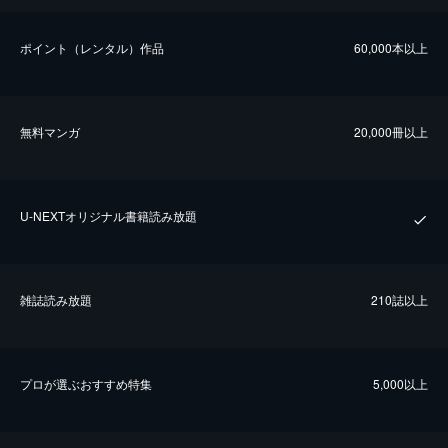
ポイント（レンタル）作品
60,000本以上
無料マンガ
20,000冊以上
U-NEXTオリジナル書籍読み放題
雑誌読み放題
210誌以上
プロが選ぶおすすめ特集
5,000以上