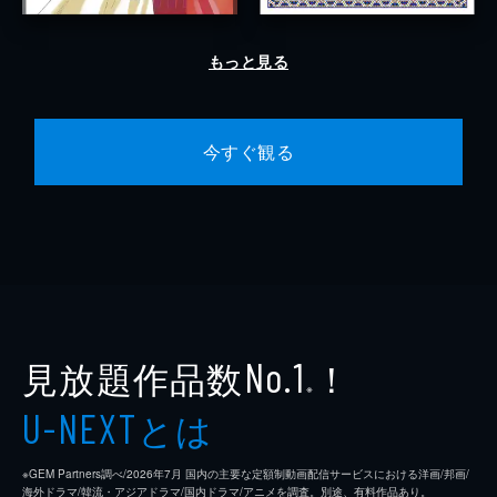
もっと見る
今すぐ観る
見放題作品数
！
No.1
※
とは
U-NEXT
※GEM Partners調べ/2026年7⽉ 国内の主要な定額制動画配信サービスにおける洋画/邦画/
海外ドラマ/韓流・アジアドラマ/国内ドラマ/アニメを調査。別途、有料作品あり。