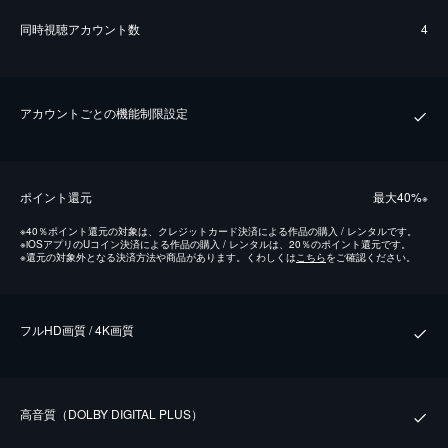
同時視聴アカウント数
4
アカウントごとの機能制限設定
ポイント還元
最⼤40%
※
※
40％ポイント還元の対象は、クレジットカード決済による作品の購入 / レンタルです。
※
iOSアプリのUコイン決済による作品の購入 / レンタルは、20％のポイント還元です。
※
還元の対象外となる決済方法や商品があります。くわしくは
こちら
をご確認ください。
フルHD画質 / 4K画質
⾼⾳質（DOLBY DIGITAL PLUS）