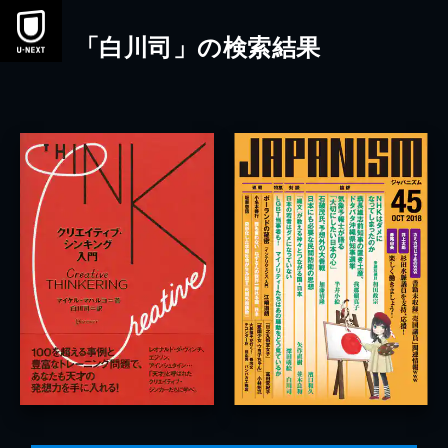
本文へスキップ
「白川司」の検索結果