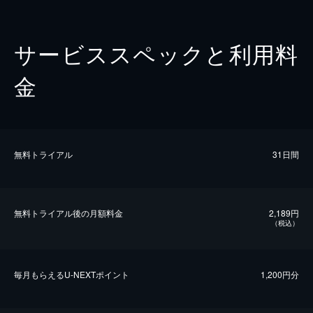
サービススペックと利用料
金
無料トライアル
31日間
無料トライアル後の⽉額料金
2,189円
（税込）
毎⽉もらえるU-NEXTポイント
1,200円分