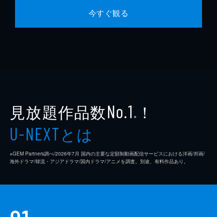
今すぐ観る
見放題作品数
！
No.1
※
とは
U-NEXT
※GEM Partners調べ/2026年7⽉ 国内の主要な定額制動画配信サービスにおける洋画/邦画/
海外ドラマ/韓流・アジアドラマ/国内ドラマ/アニメを調査。別途、有料作品あり。