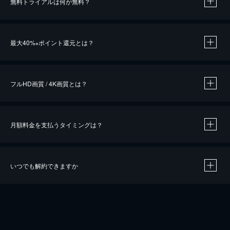
無料トライアルは何が無料？
※
最大40%
ポイント還元とは？
※
※
作品によって必要なポイントが異なります。
フルHD画質 / 4K画質とは？
月額料金を支払うタイミングは？
※
40％ポイント還元の対象は、クレジットカード決済による作品の購入 / レンタルです。
※
iOSアプリのUコイン決済による作品の購入 / レンタルは、20％のポイント還元です。
※
還元の対象外となる決済方法や商品があります。くわしくは
こちら
をご確認ください。
いつでも解約できますか