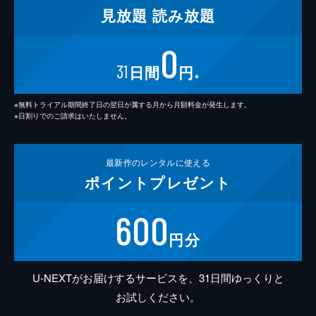
見放題
読み放題
0
31
日間
円
※
※無料トライアル期間終了日の翌日が属する月から月額料金が発生します。
※日割りでのご請求はいたしません。
最新作の
レンタルに使える
ポイント
プレゼント
600
円分
U-NEXTがお届けするサービスを、31日間ゆっくりと
お試しください。