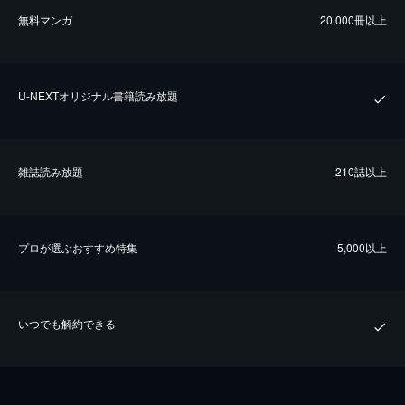
無料マンガ
20,000冊以上
U-NEXTオリジナル書籍読み放題
雑誌読み放題
210誌以上
プロが選ぶおすすめ特集
5,000以上
いつでも解約できる