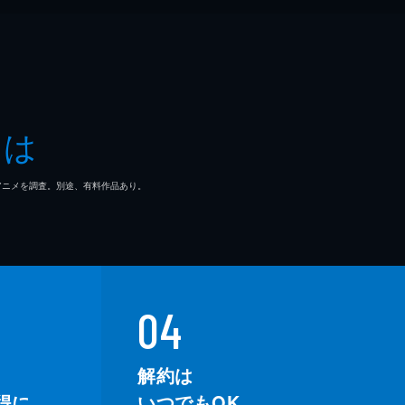
とは
マ/アニメを調査。別途、有料作品あり。
04
解約は
得に。
いつでもOK。