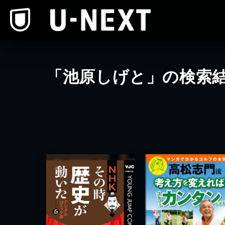
本文へスキップ
「池原しげと」の検索