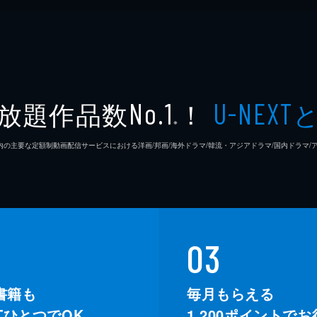
放題作品数
！
No.1
U-NEXT
※
26年7⽉ 国内の主要な定額制動画配信サービスにおける洋画/邦画/海外ドラマ/韓流・アジアドラマ/国内ドラ
03
書籍も
毎月もらえる
XTひとつでOK。
1,200
ポイントでお