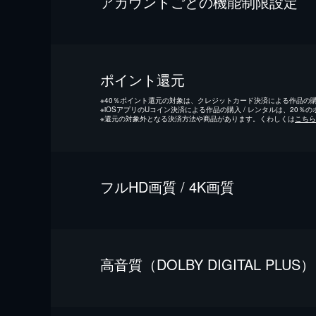
アカウントごとの機能制限設定
ポイント還元
※
40％ポイント還元の対象は、クレジットカード決済による作品の購入
※
iOSアプリのUコイン決済による作品の購入 / レンタルは、20％
※
還元の対象外となる決済方法や商品があります。くわしくは
こちら
フルHD画質 / 4K画質
⾼⾳質（DOLBY DIGITAL PLUS）