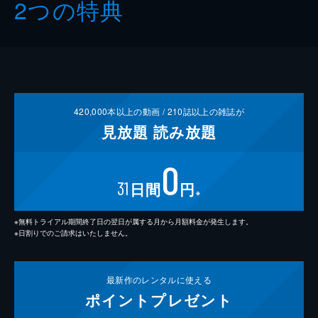
2つの特典
420,000
本以上の動画 /
210
誌以上の雑誌が
見放題
読み放題
0
31
日間
円
※
※無料トライアル期間終了日の翌日が属する月から月額料金が発生します。
※日割りでのご請求はいたしません。
最新作の
レンタルに使える
ポイント
プレゼント