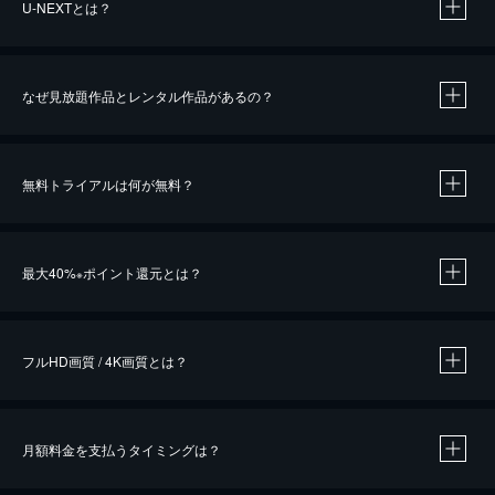
U-NEXTとは？
なぜ見放題作品とレンタル作品があるの？
無料トライアルは何が無料？
※
最大40%
ポイント還元とは？
※
※
作品によって必要なポイントが異なります。
フルHD画質 / 4K画質とは？
月額料金を支払うタイミングは？
※
40％ポイント還元の対象は、クレジットカード決済による作品の購入 / レンタルです。
※
iOSアプリのUコイン決済による作品の購入 / レンタルは、20％のポイント還元です。
※
還元の対象外となる決済方法や商品があります。くわしくは
こちら
をご確認ください。