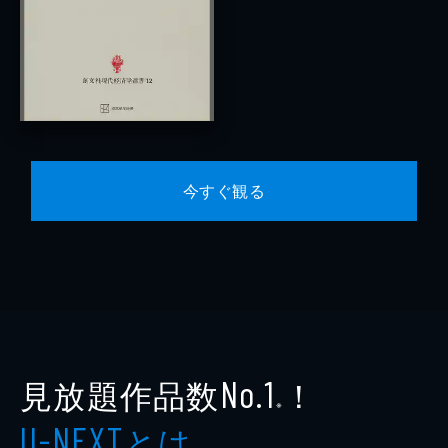
今すぐ観る
見放題作品数
！
No.1
※
とは
U-NEXT