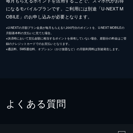
毎月もらえるポイントを活用することで、スマホ代がお得
になるモバイルプランです。ご利用には別途「U-NEXT M
OBILE」のお申し込みが必要となります。
※U-NEXTの月額プラン会員が毎月もらえる1,200円分のポイントを、U-NEXT MOBILEの
月額基本料の支払いに充てた場合。
※決済時において支払金額に相当するポイントを保有していない場合、差額分の料金はご登
録のクレジットカードでのお支払いとなります。
※通話料、SMS通信料、オプション（かけ放題など）の月額利用料は別途発生します。
よくある質問