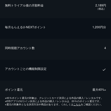
無料トライアル後の⽉額料金
2,189円
（税込）
毎⽉もらえるU-NEXTポイント
1,200円分
同時視聴アカウント数
4
アカウントごとの機能制限設定
ポイント還元
最⼤40%
※
※
40％ポイント還元の対象は、クレジットカード決済による作品の購入 / レンタルです。
※
iOSアプリのUコイン決済による作品の購入 / レンタルは、20％のポイント還元です。
※
還元の対象外となる決済方法や商品があります。くわしくは
こちら
をご確認ください。