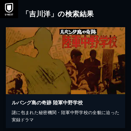
本文へスキップ
「吉川洋」の検索結果
ルバング島の奇跡 陸軍中野学校
謎に包まれた秘密機関・陸軍中野学校の全貌に迫った
実録ドラマ