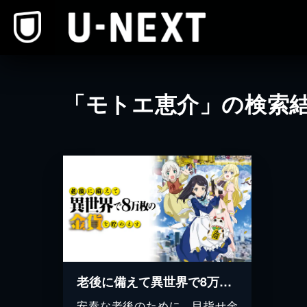
本文へスキップ
「モトエ恵介」の検索
老後に備えて異世界で8万枚の金貨を貯めます
安泰な老後のために、目指せ金