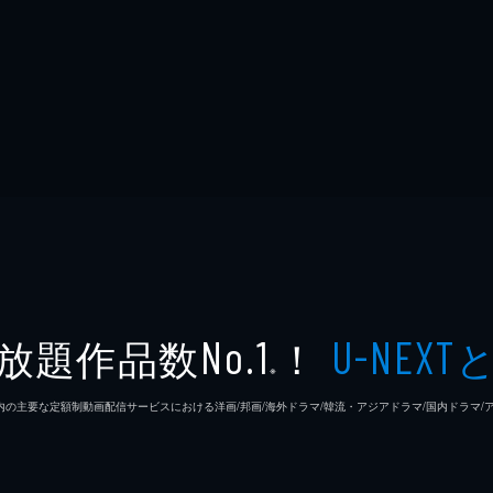
放題作品数
！
No.1
U-NEXT
※
26年7⽉ 国内の主要な定額制動画配信サービスにおける洋画/邦画/海外ドラマ/韓流・アジアドラマ/国内ドラ