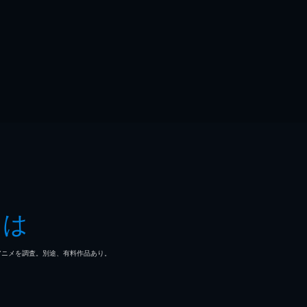
とは
マ/アニメを調査。別途、有料作品あり。