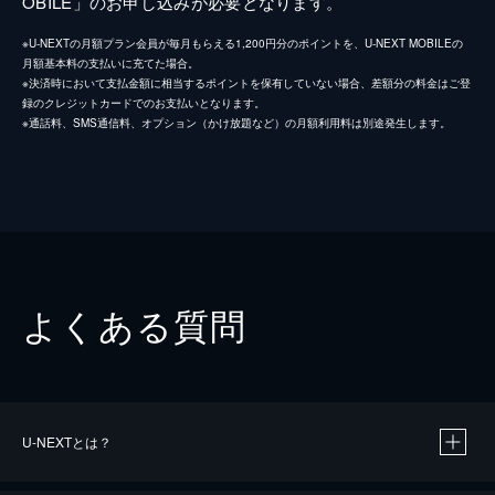
OBILE」のお申し込みが必要となります。
※U-NEXTの月額プラン会員が毎月もらえる1,200円分のポイントを、U-NEXT MOBILEの
月額基本料の支払いに充てた場合。
※決済時において支払金額に相当するポイントを保有していない場合、差額分の料金はご登
録のクレジットカードでのお支払いとなります。
※通話料、SMS通信料、オプション（かけ放題など）の月額利用料は別途発生します。
よくある質問
U-NEXTとは？