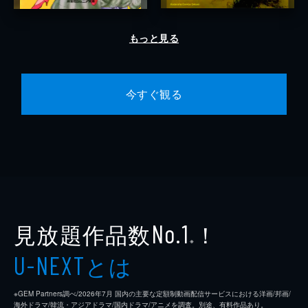
もっと見る
今すぐ観る
見放題作品数
！
No.1
※
とは
U-NEXT
※GEM Partners調べ/2026年7⽉ 国内の主要な定額制動画配信サービスにおける洋画/邦画/
海外ドラマ/韓流・アジアドラマ/国内ドラマ/アニメを調査。別途、有料作品あり。