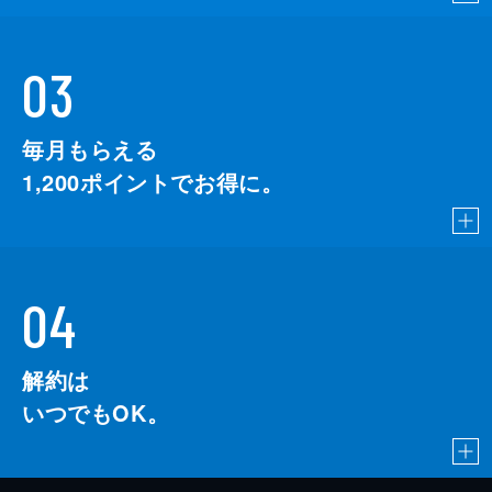
03
毎月もらえる
1,200
ポイントでお得に。
04
解約は
いつでもOK。