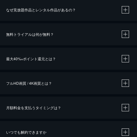
なぜ見放題作品とレンタル作品があるの？
無料トライアルは何が無料？
※
最大40%
ポイント還元とは？
※
※
作品によって必要なポイントが異なります。
フルHD画質 / 4K画質とは？
月額料金を支払うタイミングは？
※
40％ポイント還元の対象は、クレジットカード決済による作品の購入 / レンタルです。
※
iOSアプリのUコイン決済による作品の購入 / レンタルは、20％のポイント還元です。
※
還元の対象外となる決済方法や商品があります。くわしくは
こちら
をご確認ください。
いつでも解約できますか