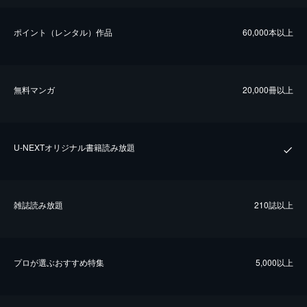
ポイント（レンタル）作品
60,000本以上
無料マンガ
20,000冊以上
U-NEXTオリジナル書籍読み放題
雑誌読み放題
210誌以上
プロが選ぶおすすめ特集
5,000以上