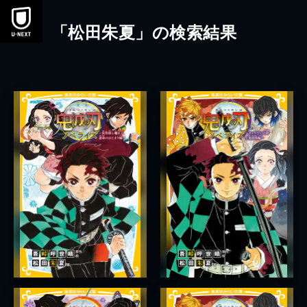
本文へスキップ
「松田朱夏」の検索結果