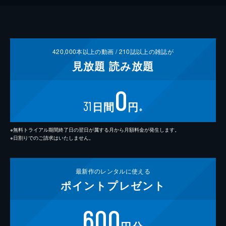
420,000
本以上の動画 /
210
誌以上の雑誌が
見放題
読み放題
0
31
日間
円
※
※無料トライアル期間終了日の翌日が属する月から月額料金が発生します。
※日割りでのご請求はいたしません。
最新作の
レンタルに使える
ポイント
プレゼント
600