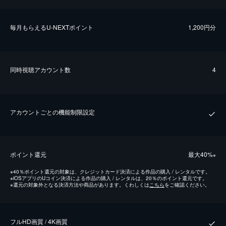
毎⽉もらえるU-NEXTポイント
1,200円分
同時視聴アカウント数
4
アカウントごとの機能制限設定
ポイント還元
最⼤40%
※
※
40％ポイント還元の対象は、クレジットカード決済による作品の購入 / レンタルです。
※
iOSアプリのUコイン決済による作品の購入 / レンタルは、20％のポイント還元です。
※
還元の対象外となる決済方法や商品があります。くわしくは
こちら
をご確認ください。
フルHD画質 / 4K画質