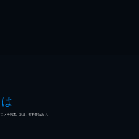
とは
マ/アニメを調査。別途、有料作品あり。