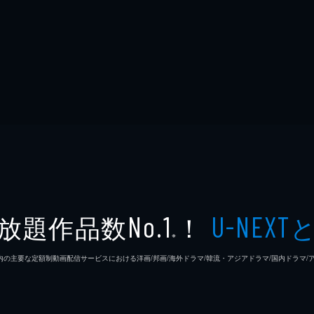
放題作品数
！
No.1
U-NEXT
※
26年7⽉ 国内の主要な定額制動画配信サービスにおける洋画/邦画/海外ドラマ/韓流・アジアドラマ/国内ドラ