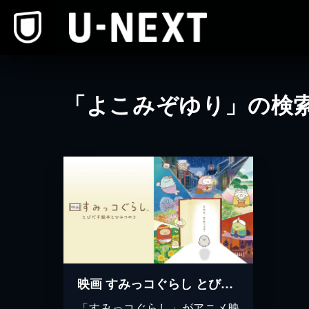
本文へスキップ
「よこみぞゆり」の検
映画 すみっコぐらし とびだす絵本とひみつのコ
「すみっコぐらし」がアニメ映