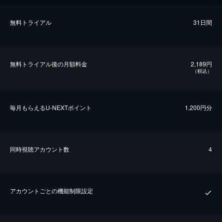
無料トライアル
31日間
無料トライアル後の⽉額料金
2,189円
（税込）
毎⽉もらえるU-NEXTポイント
1,200円分
同時視聴アカウント数
4
アカウントごとの機能制限設定