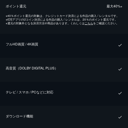
ポイント還元
最⼤40%
※
※
40％ポイント還元の対象は、クレジットカード決済による作品の購入 / レンタルです。
※
iOSアプリのUコイン決済による作品の購入 / レンタルは、20％のポイント還元です。
※
還元の対象外となる決済方法や商品があります。くわしくは
こちら
をご確認ください。
フルHD画質 / 4K画質
⾼⾳質（DOLBY DIGITAL PLUS）
テレビ / スマホ / PCなどに対応
ダウンロード機能