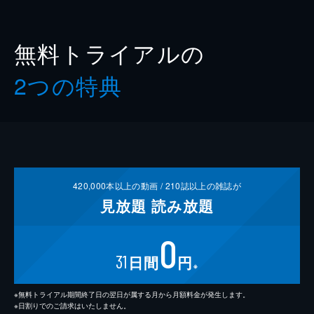
無料トライアルの
2つの特典
420,000
本以上の動画 /
210
誌以上の雑誌が
見放題
読み放題
0
31
日間
円
※
※無料トライアル期間終了日の翌日が属する月から月額料金が発生します。
※日割りでのご請求はいたしません。