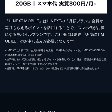
「U-NEXT MOBILE」はU-NEXTの「月額プラン」会員が
毎月もらえるポイントを活用することで、スマホ代がお得
になるモバイルプランです。ご利用には別途「U-NEXT M
OBILE」のお申し込みが必要となります。
※U-NEXTの月額プラン会員が毎月もらえる1,200円分のポイントを、U-NEXT MOBILEの
月額基本料の支払いに充てた場合。
※決済時において支払金額に相当するポイントを保有していない場合、差額分の料金はご登
録のクレジットカードでのお支払いとなります。
※通話料、SMS通信料、オプション（かけ放題など）の月額利用料は別途発生します。