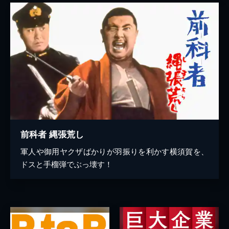
前科者 縄張荒し
軍人や御用ヤクザばかりが羽振りを利かす横須賀を、
ドスと手榴弾でぶっ壊す！