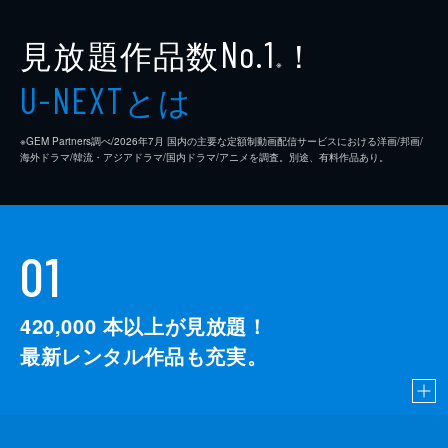
見放題作品数
！
No.1
※
とは
U-NEXT
※GEM Partners調べ/2026年7⽉ 国内の主要な定額制動画配信サービスにおける洋画/邦画/
海外ドラマ/韓流・アジアドラマ/国内ドラマ/アニメを調査。別途、有料作品あり。
01
420,000
本以上が見放題！
最新レンタル作品も充実。