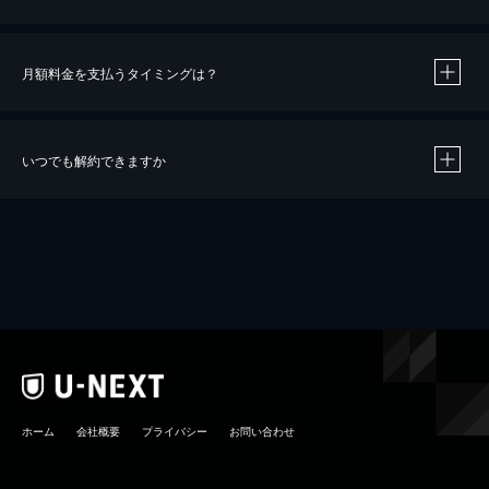
月額料金を支払うタイミングは？
※
40％ポイント還元の対象は、クレジットカード決済による作品の購入 / レンタルです。
※
iOSアプリのUコイン決済による作品の購入 / レンタルは、20％のポイント還元です。
※
還元の対象外となる決済方法や商品があります。くわしくは
こちら
をご確認ください。
いつでも解約できますか
こちら
ホーム
会社概要
プライバシー
お問い合わせ