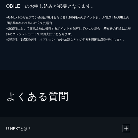
OBILE」のお申し込みが必要となります。
※U-NEXTの月額プラン会員が毎月もらえる1,200円分のポイントを、U-NEXT MOBILEの
月額基本料の支払いに充てた場合。
※決済時において支払金額に相当するポイントを保有していない場合、差額分の料金はご登
録のクレジットカードでのお支払いとなります。
※通話料、SMS通信料、オプション（かけ放題など）の月額利用料は別途発生します。
よくある質問
U-NEXTとは？