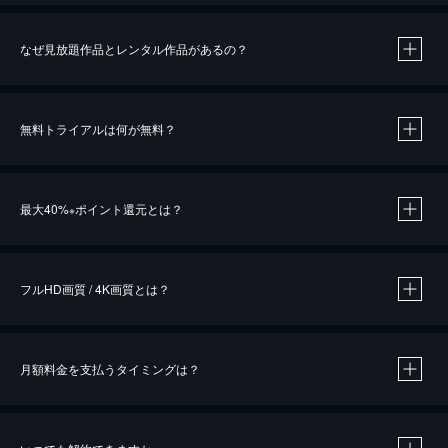
なぜ見放題作品とレンタル作品があるの？
無料トライアルは何が無料？
※
最大40%
ポイント還元とは？
※
※
作品によって必要なポイントが異なります。
フルHD画質 / 4K画質とは？
月額料金を支払うタイミングは？
※
40％ポイント還元の対象は、クレジットカード決済による作品の購入 / レンタルです。
※
iOSアプリのUコイン決済による作品の購入 / レンタルは、20％のポイント還元です。
※
還元の対象外となる決済方法や商品があります。くわしくは
こちら
をご確認ください。