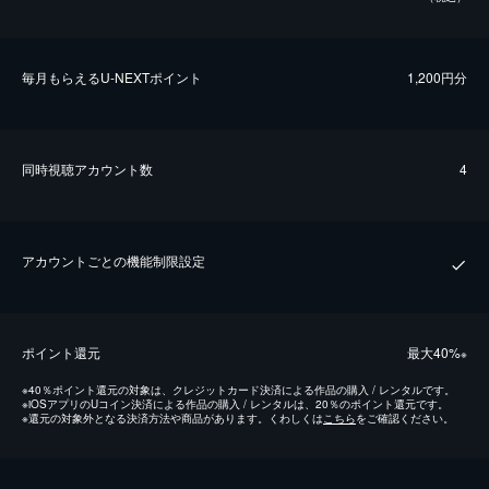
毎⽉もらえるU-NEXTポイント
1,200円分
同時視聴アカウント数
4
アカウントごとの機能制限設定
ポイント還元
最⼤40%
※
※
40％ポイント還元の対象は、クレジットカード決済による作品の購入 / レンタルです。
※
iOSアプリのUコイン決済による作品の購入 / レンタルは、20％のポイント還元です。
※
還元の対象外となる決済方法や商品があります。くわしくは
こちら
をご確認ください。