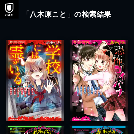
本文へスキップ
「八木原こと」の検索結果