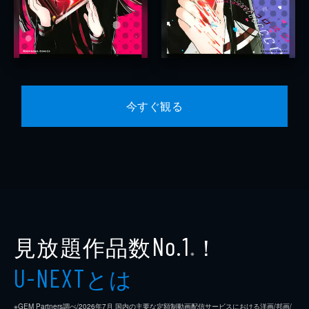
今すぐ観る
見放題作品数
！
No.1
※
とは
U-NEXT
※GEM Partners調べ/2026年7⽉ 国内の主要な定額制動画配信サービスにおける洋画/邦画/