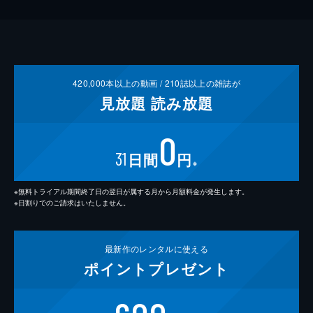
420,000
本以上の動画 /
210
誌以上の雑誌が
見放題
読み放題
0
31
日間
円
※
※無料トライアル期間終了日の翌日が属する月から月額料金が発生します。
※日割りでのご請求はいたしません。
最新作の
レンタルに使える
ポイント
プレゼント