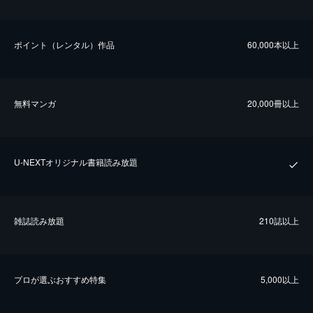
ポイント（レンタル）作品
60,000本以上
無料マンガ
20,000冊以上
U-NEXTオリジナル書籍読み放題
雑誌読み放題
210誌以上
プロが選ぶおすすめ特集
5,000以上