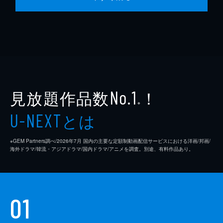
見放題作品数
！
No.1
※
とは
U-NEXT
※GEM Partners調べ/2026年7⽉ 国内の主要な定額制動画配信サービスにおける洋画/邦画/
海外ドラマ/韓流・アジアドラマ/国内ドラマ/アニメを調査。別途、有料作品あり。
01