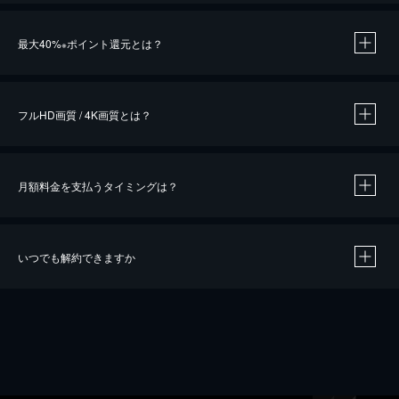
※
最大40%
ポイント還元とは？
※
※
作品によって必要なポイントが異なります。
フルHD画質 / 4K画質とは？
月額料金を支払うタイミングは？
※
40％ポイント還元の対象は、クレジットカード決済による作品の購入 / レンタルです。
※
iOSアプリのUコイン決済による作品の購入 / レンタルは、20％のポイント還元です。
※
還元の対象外となる決済方法や商品があります。くわしくは
こちら
をご確認ください。
いつでも解約できますか
こちら