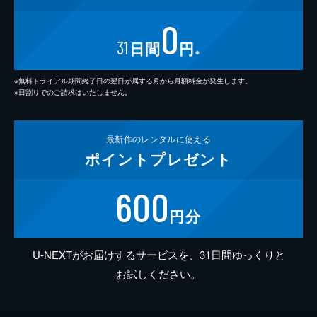
0
31
日間
円
※
※無料トライアル期間終了日の翌日が属する月から月額料金が発生します。
※日割りでのご請求はいたしません。
最新作の
レンタルに使える
ポイント
プレゼント
600
円分
U-NEXTがお届けするサービスを、31日間ゆっくりと
お試しください。