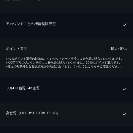
アカウントごとの機能制限設定
ポイント還元
最⼤40%
※
※
40％ポイント還元の対象は、クレジットカード決済による作品の購入 / レンタルです。
※
iOSアプリのUコイン決済による作品の購入 / レンタルは、20％のポイント還元です。
※
還元の対象外となる決済方法や商品があります。くわしくは
こちら
をご確認ください。
フルHD画質 / 4K画質
⾼⾳質（DOLBY DIGITAL PLUS）