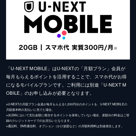
「U-NEXT MOBILE」はU-NEXTの「月額プラン」会員が
毎月もらえるポイントを活用することで、スマホ代がお得
になるモバイルプランです。ご利用には別途「U-NEXT M
OBILE」のお申し込みが必要となります。
※U-NEXTの月額プラン会員が毎月もらえる1,200円分のポイントを、U-NEXT MOBILEの
月額基本料の支払いに充てた場合。
※決済時において支払金額に相当するポイントを保有していない場合、差額分の料金はご登
録のクレジットカードでのお支払いとなります。
※通話料、SMS通信料、オプション（かけ放題など）の月額利用料は別途発生します。