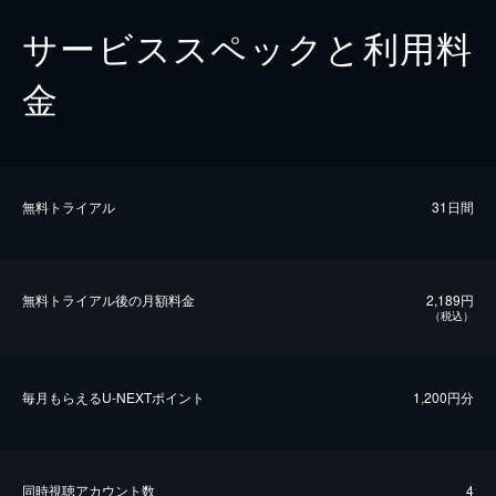
サービススペックと利用料
金
無料トライアル
31日間
無料トライアル後の⽉額料金
2,189円
（税込）
毎⽉もらえるU-NEXTポイント
1,200円分
同時視聴アカウント数
4