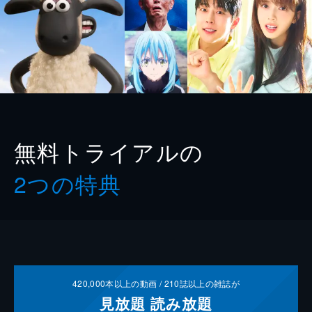
無料トライアルの
2つの特典
420,000
本以上の動画 /
210
誌以上の雑誌が
見放題
読み放題