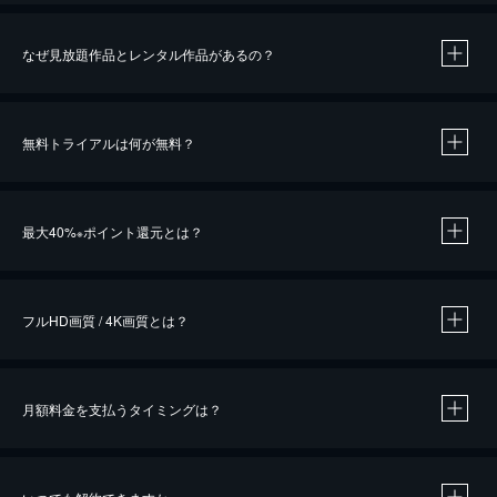
なぜ見放題作品とレンタル作品があるの？
無料トライアルは何が無料？
※
最大40%
ポイント還元とは？
※
※
作品によって必要なポイントが異なります。
フルHD画質 / 4K画質とは？
月額料金を支払うタイミングは？
※
40％ポイント還元の対象は、クレジットカード決済による作品の購入 / レンタルです。
※
iOSアプリのUコイン決済による作品の購入 / レンタルは、20％のポイント還元です。
※
還元の対象外となる決済方法や商品があります。くわしくは
こちら
をご確認ください。