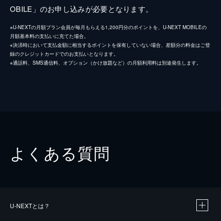
OBILE」のお申し込みが必要となります。
※U-NEXTの月額プラン会員が毎月もらえる1,200円分のポイントを、U-NEXT MOBILEの
月額基本料の支払いに充てた場合。
※決済時において支払金額に相当するポイントを保有していない場合、差額分の料金はご登
録のクレジットカードでのお支払いとなります。
※通話料、SMS通信料、オプション（かけ放題など）の月額利用料は別途発生します。
よくある質問
U-NEXTとは？