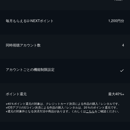
毎⽉もらえるU-NEXTポイント
1,200円分
同時視聴アカウント数
4
アカウントごとの機能制限設定
ポイント還元
最⼤40%
※
※
40％ポイント還元の対象は、クレジットカード決済による作品の購入 / レンタルです。
※
iOSアプリのUコイン決済による作品の購入 / レンタルは、20％のポイント還元です。
※
還元の対象外となる決済方法や商品があります。くわしくは
こちら
をご確認ください。