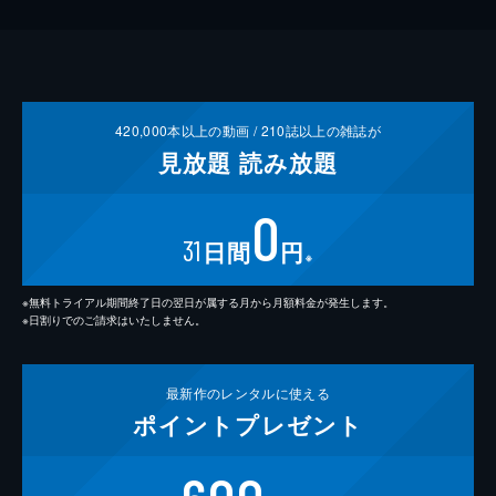
420,000
本以上の動画 /
210
誌以上の雑誌が
見放題
読み放題
0
31
日間
円
※
※無料トライアル期間終了日の翌日が属する月から月額料金が発生します。
※日割りでのご請求はいたしません。
最新作の
レンタルに使える
ポイント
プレゼント