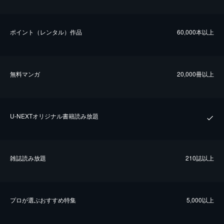
ポイント（レンタル）作品
60,000本以上
無料マンガ
20,000冊以上
U-NEXTオリジナル書籍読み放題
雑誌読み放題
210誌以上
プロが選ぶおすすめ特集
5,000以上