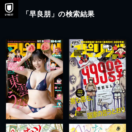
本文へスキップ
「早良朋」の検索結果