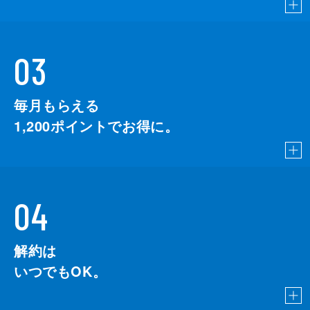
03
毎月もらえる
1,200
ポイントでお得に。
04
解約は
いつでもOK。