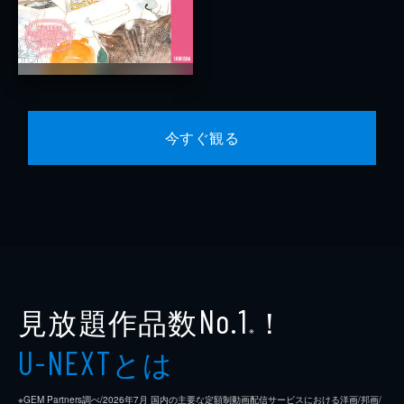
今すぐ観る
見放題作品数
！
No.1
※
とは
U-NEXT
※GEM Partners調べ/2026年7⽉ 国内の主要な定額制動画配信サービスにおける洋画/邦画/