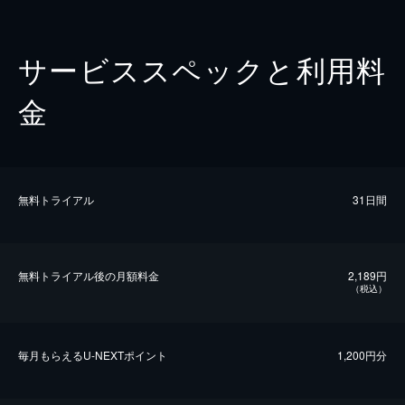
サービススペックと利用料
金
無料トライアル
31日間
無料トライアル後の⽉額料金
2,189円
（税込）
毎⽉もらえるU-NEXTポイント
1,200円分