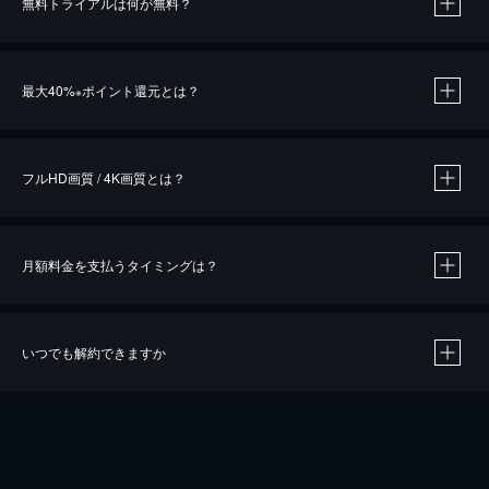
無料トライアルは何が無料？
※
最大40%
ポイント還元とは？
※
※
作品によって必要なポイントが異なります。
フルHD画質 / 4K画質とは？
月額料金を支払うタイミングは？
※
40％ポイント還元の対象は、クレジットカード決済による作品の購入 / レンタルです。
※
iOSアプリのUコイン決済による作品の購入 / レンタルは、20％のポイント還元です。
※
還元の対象外となる決済方法や商品があります。くわしくは
こちら
をご確認ください。
いつでも解約できますか