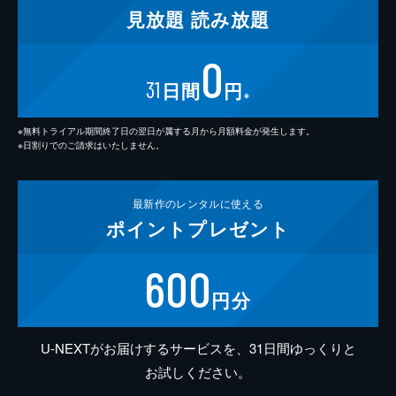
見放題
読み放題
0
31
日間
円
※
※無料トライアル期間終了日の翌日が属する月から月額料金が発生します。
※日割りでのご請求はいたしません。
最新作の
レンタルに使える
ポイント
プレゼント
600
円分
U-NEXTがお届けするサービスを、31日間ゆっくりと
お試しください。