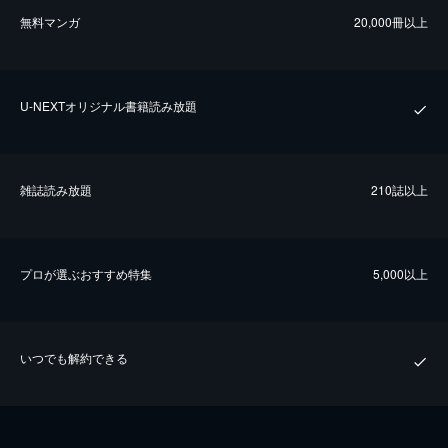
無料マンガ
20,000冊以上
U-NEXTオリジナル書籍読み放題
雑誌読み放題
210誌以上
プロが選ぶおすすめ特集
5,000以上
いつでも解約できる