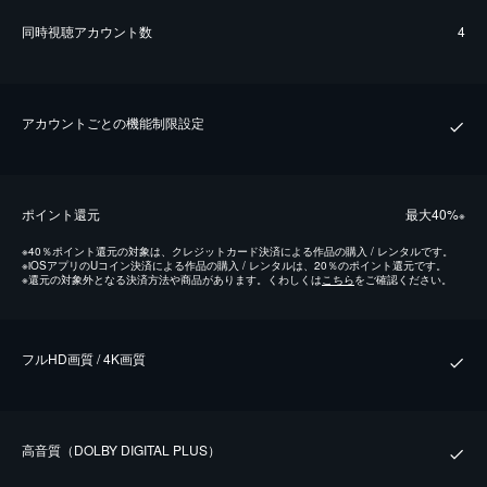
同時視聴アカウント数
4
アカウントごとの機能制限設定
ポイント還元
最⼤40%
※
※
40％ポイント還元の対象は、クレジットカード決済による作品の購入 / レンタルです。
※
iOSアプリのUコイン決済による作品の購入 / レンタルは、20％のポイント還元です。
※
還元の対象外となる決済方法や商品があります。くわしくは
こちら
をご確認ください。
フルHD画質 / 4K画質
⾼⾳質（DOLBY DIGITAL PLUS）