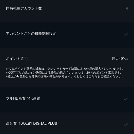
同時視聴アカウント数
4
アカウントごとの機能制限設定
ポイント還元
最⼤40%
※
※
40％ポイント還元の対象は、クレジットカード決済による作品の購入 / レンタルです。
※
iOSアプリのUコイン決済による作品の購入 / レンタルは、20％のポイント還元です。
※
還元の対象外となる決済方法や商品があります。くわしくは
こちら
をご確認ください。
フルHD画質 / 4K画質
⾼⾳質（DOLBY DIGITAL PLUS）