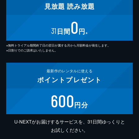
見放題
読み放題
0
31
日間
円
※
※無料トライアル期間終了日の翌日が属する月から月額料金が発生します。
※日割りでのご請求はいたしません。
最新作の
レンタルに使える
ポイント
プレゼント
600
円分
U-NEXTがお届けするサービスを、31日間ゆっくりと
お試しください。