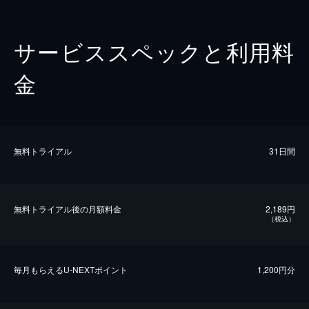
サービススペックと利用料
金
無料トライアル
31日間
無料トライアル後の⽉額料金
2,189円
（税込）
毎⽉もらえるU-NEXTポイント
1,200円分