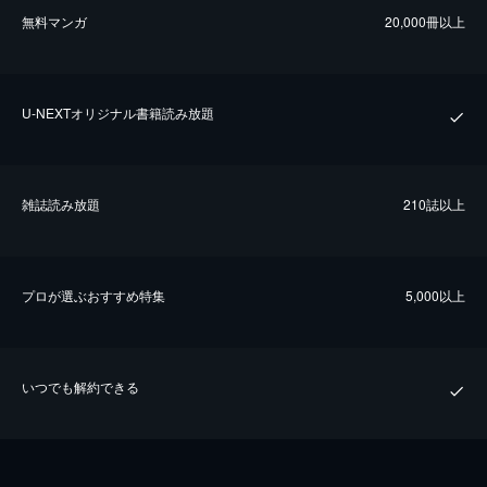
無料マンガ
20,000冊以上
U-NEXTオリジナル書籍読み放題
雑誌読み放題
210誌以上
プロが選ぶおすすめ特集
5,000以上
いつでも解約できる