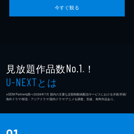
今すぐ観る
見放題作品数
！
No.1
※
とは
U-NEXT
※GEM Partners調べ/2026年7⽉ 国内の主要な定額制動画配信サービスにおける洋画/邦画/
海外ドラマ/韓流・アジアドラマ/国内ドラマ/アニメを調査。別途、有料作品あり。