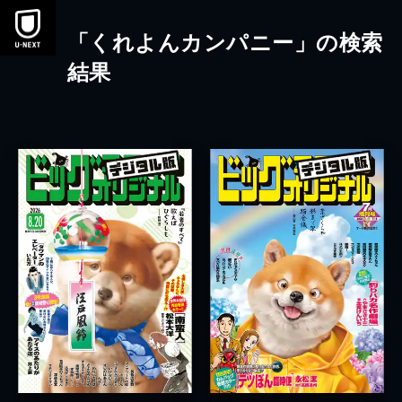
本文へスキップ
「くれよんカンパニー」の検索
結果