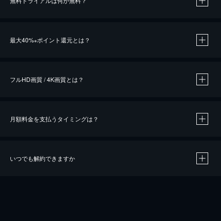
無料トライアルは何が無料？
※
最大40%
ポイント還元とは？
※
※
作品によって必要なポイントが異なります。
フルHD画質 / 4K画質とは？
月額料金を支払うタイミングは？
※
40％ポイント還元の対象は、クレジットカード決済による作品の購入 / レンタルです。
※
iOSアプリのUコイン決済による作品の購入 / レンタルは、20％のポイント還元です。
※
還元の対象外となる決済方法や商品があります。くわしくは
こちら
をご確認ください。
いつでも解約できますか