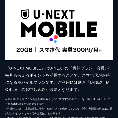
「U-NEXT MOBILE」はU-NEXTの「月額プラン」会員が
毎月もらえるポイントを活用することで、スマホ代がお得
になるモバイルプランです。ご利用には別途「U-NEXT M
OBILE」のお申し込みが必要となります。
※U-NEXTの月額プラン会員が毎月もらえる1,200円分のポイントを、U-NEXT MOBILEの
月額基本料の支払いに充てた場合。
※決済時において支払金額に相当するポイントを保有していない場合、差額分の料金はご登
録のクレジットカードでのお支払いとなります。
※通話料、SMS通信料、オプション（かけ放題など）の月額利用料は別途発生します。