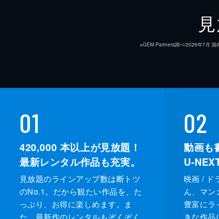
見
※GEM Partners調べ/20
01
02
420,000
本以上が見放題！
動画も
最新レンタル作品も充実。
U-NE
見放題のラインアップ数は断トツ
映画 / 
のNo.1。だから観たい作品を、た
ん、マンガ 
っぷり、お得に楽しめます。ま
豊富にラ
た、最新作のレンタルもぞくぞく
きな作品