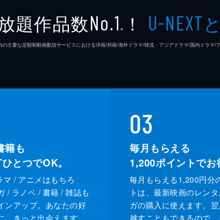
放題作品数
！
No.1
U-NEXT
※
26年7⽉ 国内の主要な定額制動画配信サービスにおける洋画/邦画/海外ドラマ/韓流・アジアドラマ/国内ドラ
03
書籍も
毎月もらえる
XTひとつでOK。
1,200
ポイントでお
ドラマ / アニメはもちろ
毎月もらえる1,200円分
/ ラノベ / 書籍 / 雑誌も
トは、最新映画のレンタ
インアップ。あなたの好
ガの購入に使えます。翌
に、きっと出会えます。
越すこともできるので、