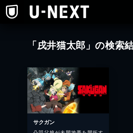
本文へスキップ
「戌井猫太郎」の検索
サクガン
凸凹父娘が未開地帯を開拓す