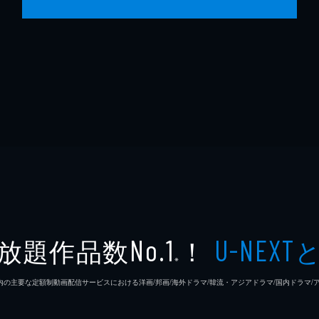
放題作品数
！
No.1
U-NEXT
※
26年7⽉ 国内の主要な定額制動画配信サービスにおける洋画/邦画/海外ドラマ/韓流・アジアドラマ/国内ドラ