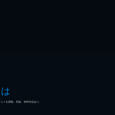
とは
マ/アニメを調査。別途、有料作品あり。